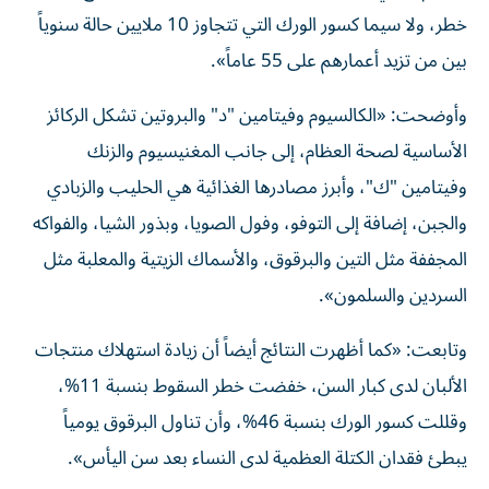
خطر، ولا سيما كسور الورك التي تتجاوز 10 ملايين حالة سنوياً
بين من تزيد أعمارهم على 55 عاماً».
وأوضحت: «الكالسيوم وفيتامين "د" والبروتين تشكل الركائز
الأساسية لصحة العظام، إلى جانب المغنيسيوم والزنك
وفيتامين "ك"، وأبرز مصادرها الغذائية هي الحليب والزبادي
والجبن، إضافة إلى التوفو، وفول الصويا، وبذور الشيا، والفواكه
المجففة مثل التين والبرقوق، والأسماك الزيتية والمعلبة مثل
السردين والسلمون».
وتابعت: «كما أظهرت النتائج أيضاً أن زيادة استهلاك منتجات
الألبان لدى كبار السن، خفضت خطر السقوط بنسبة 11%،
وقللت كسور الورك بنسبة 46%، وأن تناول البرقوق يومياً
يبطئ فقدان الكتلة العظمية لدى النساء بعد سن اليأس».