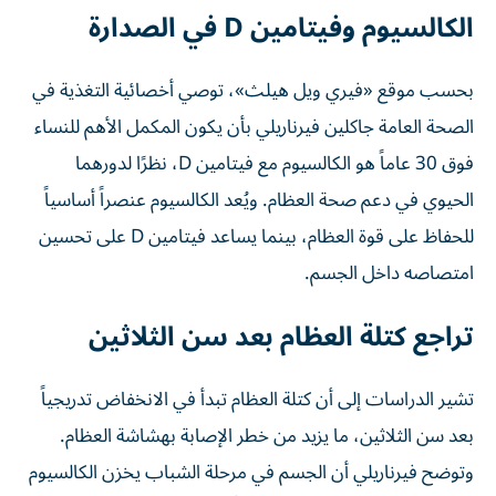
الكالسيوم وفيتامين D في الصدارة
بحسب موقع «فيري ويل هيلث»، توصي أخصائية التغذية في
الصحة العامة جاكلين فيرناريلي بأن يكون المكمل الأهم للنساء
فوق 30 عاماً هو الكالسيوم مع فيتامين D، نظرًا لدورهما
الحيوي في دعم صحة العظام. ويُعد الكالسيوم عنصراً أساسياً
للحفاظ على قوة العظام، بينما يساعد فيتامين D على تحسين
امتصاصه داخل الجسم.
تراجع كتلة العظام بعد سن الثلاثين
تشير الدراسات إلى أن كتلة العظام تبدأ في الانخفاض تدريجياً
بعد سن الثلاثين، ما يزيد من خطر الإصابة بهشاشة العظام.
وتوضح فيرناريلي أن الجسم في مرحلة الشباب يخزن الكالسيوم
بكفاءة، لكن هذا التوازن يتغير لاحقًا مع زيادة نشاط الخلايا التي