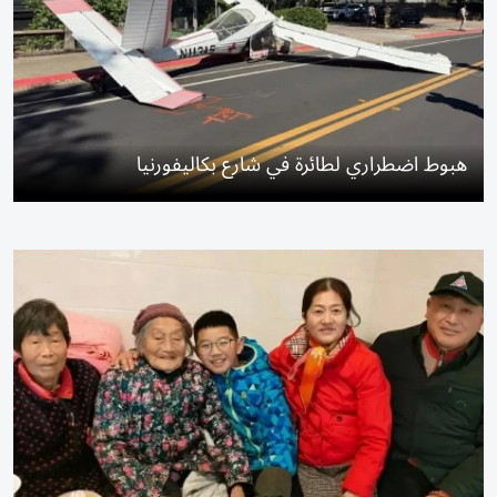
هبوط اضطراري لطائرة في شارع بكاليفورنيا