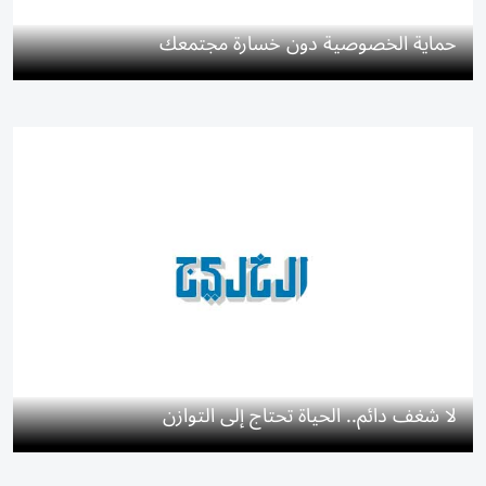
حماية الخصوصية دون خسارة مجتمعك
لا شغف دائم.. الحياة تحتاج إلى التوازن