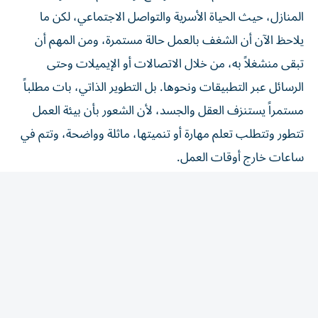
المنازل، حيث الحياة الأسرية والتواصل الاجتماعي، لكن ما
يلاحظ الآن أن الشغف بالعمل حالة مستمرة، ومن المهم أن
تبقى منشغلاً به، من خلال الاتصالات أو الإيميلات وحتى
الرسائل عبر التطبيقات ونحوها. بل التطوير الذاتي، بات مطلباً
مستمراً يستنزف العقل والجسد، لأن الشعور بأن بيئة العمل
تتطور وتتطلب تعلم مهارة أو تنميتها، ماثلة وواضحة، وتتم في
ساعات خارج أوقات العمل.
نعم للتطوير الذاتي، ونعم للتميز في بيئة العمل، ولكن من المهم
أن تتم جميع هذه الجوانب بمهارة تراعي فيها الحاجة النفسية
والأسرية، تراعي متطلبات الحياة الأخرى، الحياة تحتاج التوازن
والتخطيط الجيد، لتحافظ على حضورك الذهني وأيضاً حضورك
المعرفي ومهارتك.
Shaima.author@hotmail.com