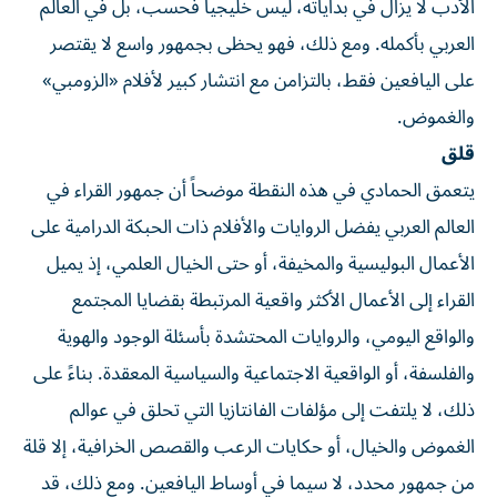
الأدب لا يزال في بداياته، ليس خليجياً فحسب، بل في العالم
العربي بأكمله. ومع ذلك، فهو يحظى بجمهور واسع لا يقتصر
على اليافعين فقط، بالتزامن مع انتشار كبير لأفلام «الزومبي»
والغموض.
قلق
يتعمق الحمادي في هذه النقطة موضحاً أن جمهور القراء في
العالم العربي يفضل الروايات والأفلام ذات الحبكة الدرامية على
الأعمال البوليسية والمخيفة، أو حتى الخيال العلمي، إذ يميل
القراء إلى الأعمال الأكثر واقعية المرتبطة بقضايا المجتمع
والواقع اليومي، والروايات المحتشدة بأسئلة الوجود والهوية
والفلسفة، أو الواقعية الاجتماعية والسياسية المعقدة. بناءً على
ذلك، لا يلتفت إلى مؤلفات الفانتازيا التي تحلق في عوالم
الغموض والخيال، أو حكايات الرعب والقصص الخرافية، إلا قلة
من جمهور محدد، لا سيما في أوساط اليافعين. ومع ذلك، قد