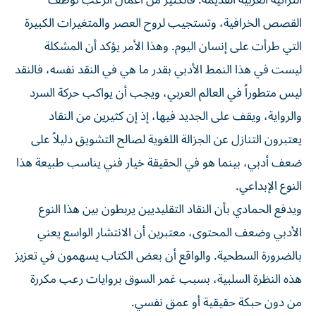
التراثية العربية القديمة. فالكثير من أعمال الرعب توظف
القصص الخرافية، وتستجيب لروح العصر والمتغيرات الكبيرة
التي طرأت على إنسان اليوم. وهذا الأمر يؤكد أن المشكلة
ليست في هذا النمط الأدبي بقدر ما هي في النقد نفسه، فالنقد
ليس متطوراً في العالم العربي، ويجب أن يواكب حركة السرد
والرواية، ويقف على الجديد فيها، إذ إن كثيرين من النقاد
يعتبرون التنازل عن الجزالة اللغوية لصالح التشويق دليلاً على
ضعف أدبي، بينما هو في الحقيقة خيار فني يناسب طبيعة هذا
النوع الإبداعي.
ويدفع الحمادي بأن النقاد التقليديين يربطون بين هذا النوع
الأدبي وضعف المحتوى، معتبرين أن الانتشار الواسع يعني
بالضرورة السطحية. والواقع أن بعض الكتاب يسهمون في تعزيز
هذه النظرة السلبية، بسبب غمر السوق بروايات رعب مكررة
من دون حبكة حقيقية أو عمق نفسي.