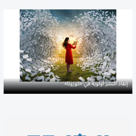
إنقاذ النشر أولوية في «كورونا»