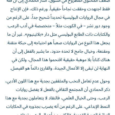
ضعف المحتوى المطروح في السوق، أشار الحمادي إلى أن قلة
فقط اجتهدت وحققت نجاحاً حقيقياً. ورغم ذلك، فإن الإنتاج
في مجال الروايات البوليسية تحديداً شحيح جداً، على الرغم من
وجود دور نشر – في الكويت مثلاً – متخصصة في أدب الرعب
والكتابات ذات الطابع البوليسي مثل دار «بلاتينيوم». غير أن ما
يجعل هذا النوع من الروايات صعباً هو احتياجه إلى حبكة متقنة
ومقنعة، وخيال جامح لا تحده حدود، ما يشير بالفعل إلى أن
هناك كتاباً بلا موهبة حقيقية اقتحموا هذا المجال، ولكن في
النهاية لن تبقى إلا الأعمال الجيدة، والقارئ دائماً هو الفيصل.
وحول عدم تعامل النخب والمثقفين بجدية مع هذا اللون الأدبي،
ذكر الحمادي أن المجتمع الثقافي بالفعل لا يفضل روايات
الرعب، وحتى الخيال العلمي، فالنقاد لا يتعاملون بجدية مع هذا
النمط الإبداعي، على الرغم من أنه يضرب بجذوره في الحكايات