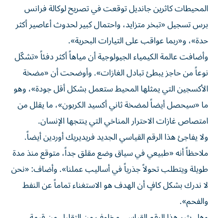
المحيطات كاثرين جانديل توقعت في تصريح لوكالة فرانس
برس تسجيل «تبخر متزايد، واحتمال كبير لحدوث أعاصير أكثر
حدة»، و«ربما عواقب على التيارات البحرية».
وأضافت عالمة الكيمياء الجيولوجية أن مياهاً أكثر دفئاً «تشكّل
نوعاً من حاجز يبطئ تبادل الغازات». وأوضحت أن «مضخة
الأكسجين التي يمثلها المحيط ستعمل بشكل أقل جودة»، وهو
ما «سيحصل أيضاً لمضخة ثاني أكسيد الكربون»، ما يقلل من
امتصاص غازات الاحترار المناخي التي ينتجها الإنسان.
ولا يفاجئ هذا الرقم القياسي الجديد فريديريك أوردين أيضاً.
ملاحظاً أنه «طبيعي في سياق وضع مقلق جداً، متوقع منذ مدة
طويلة ويتطلب تحولاً جذرياً في أساليب عملنا». وأضاف: «نحن
لا ندرك بشكل كافٍ أن الهدف هو الاستغناء تماماً عن النفط
والفحم».
وهل يثير هذا الرقم القياسي مخاوف من التقليل من قيمة