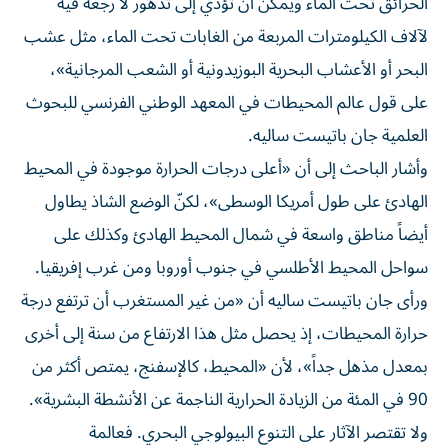
الحرائق تحت الماء ويمكن أن تؤدي إلى تدهور لا رجعة فيه
لآلاف الكيلومترات المربعة من الغابات تحت الماء، مثل عشب
البحر أو الأعشاب البحرية البوزيدونية أو الشعب المرجانية»،
على قول عالم المحيطات في المعهد الوطني الفرنسي للبحوث
العلمية جان باتيست ساليه.
وأشار الباحث إلى أن «أعلى درجات الحرارة موجودة في المحيط
الهادئ على طول أمريكا الوسطى»، لكنّ الوضع الشاذ يطاول
أيضاً مناطق واسعة في شمال المحيط الهادئ وكذلك على
سواحل المحيط الأطلسي في جنوب أوروبا ومن غرب إفريقيا.
ورأى جان باتيست ساليه أن «من غير المستغرب أن ترتفع درجة
حرارة المحيطات، إذ يحصل مثل هذا الارتفاع من سنة إلى أخرى
بمعدل مذهل جداً»، لأن «المحيط، كالإسفنج، يمتص أكثر من
90 في المئة من الزيادة الحرارية الناجمة عن الأنشطة البشرية».
ولا تقتصر الآثار على التنوع البيولوجي البحري. فعالمة