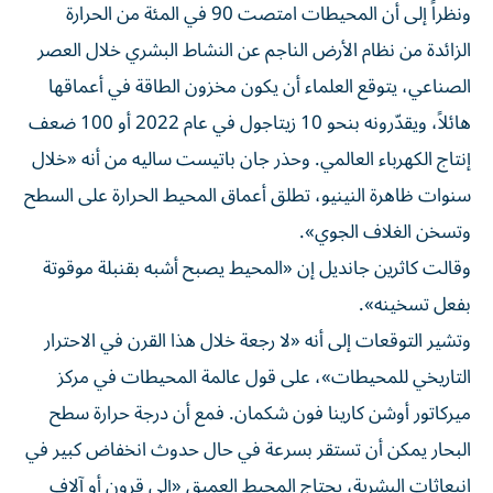
ونظراً إلى أن المحيطات امتصت 90 في المئة من الحرارة
الزائدة من نظام الأرض الناجم عن النشاط البشري خلال العصر
الصناعي، يتوقع العلماء أن يكون مخزون الطاقة في أعماقها
هائلاً، ويقدّرونه بنحو 10 زيتاجول في عام 2022 أو 100 ضعف
إنتاج الكهرباء العالمي. وحذر جان باتيست ساليه من أنه «خلال
سنوات ظاهرة النينيو، تطلق أعماق المحيط الحرارة على السطح
وتسخن الغلاف الجوي».
وقالت كاثرين جانديل إن «المحيط يصبح أشبه بقنبلة موقوتة
بفعل تسخينه».
وتشير التوقعات إلى أنه «لا رجعة خلال هذا القرن في الاحترار
التاريخي للمحيطات»، على قول عالمة المحيطات في مركز
ميركاتور أوشن كارينا فون شكمان. فمع أن درجة حرارة سطح
البحار يمكن أن تستقر بسرعة في حال حدوث انخفاض كبير في
انبعاثات البشرية، يحتاج المحيط العميق «إلى قرون أو آلاف