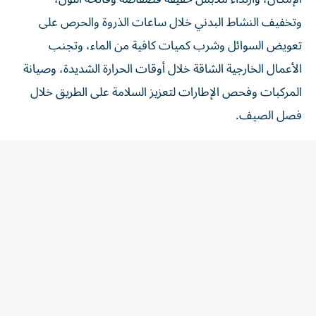
وتخفيف النشاط البدني خلال ساعات الذروة والحرص على
تعويض السوائل وشرب كميات كافية من الماء، وتجنب
الأعمال الخارجية الشاقة خلال أوقات الحرارة الشديدة، وصيانة
المركبات وفحص الإطارات لتعزيز السلامة على الطريق خلال
فصل الصيف.
وأشارت إلى أنه مع ارتفاع درجات الحرارة يصبح الالتزام بإجراءات
الوقاية ضرورة، لحماية الجسم من خطر الإجهاد الحراري، داعية
إلى الالتزام بخطوات الوقاية للاستمتاع بأوقات الصيف دون
قلق من الإجهاد الحراري، والحفاظ على صيف آمن بالوعي.
من جانب آخر، أكدت الوزارة أهمية الاهتمام بسلامة المركبات
خلال موسم الصيف، من خلال إجراء الصيانة الدورية وفحص
الإطارات، بما يعزز السلامة على الطرق ويحد من المخاطر