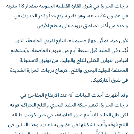
درجات الحرارة في شرق القارة القطبية الجنوبية بمقدار 18 مئوية
في غضون 24 ساعة، وهو تغير سريع جداً ونادر الحدوث في
واحدة من أكثر المناطق برودة على سطح الأرض.
لأول مرة، تمكّن جهاز «سيمبا»، التابع لفريق الجامعة، الذي
ثُبِّت في الجليد قبل سبعة أيام من هبوب العاصفة، ويُستخدم
لقياس التوازن الكتلي للثلج والجليد، من توثيق الاستجابة
المختلفة للجليد البحري والثلج، لارتفاع درجات الحرارة الشديدة
في شرق أنتاركتيكا.
وقد أظهرت أحدث البيانات أنه عند الارتفاع المفاجئ في
درجات الحرارة، تتغير حركة الجليد البحري والثلج المتراكم فوقه،
لكن ظل الجليد ثابتاً مع مرور العاصفة، في حين جُرِفت طبقة
الثلج فوقه وأُعيد تشكيلها في غضون ساعات. وهذا التباين في