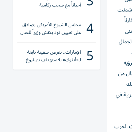
3
أحياناً مع سحب ركامية
 وشملت
ئاً
4
مجلس الشيوخ الأمريكي يصادق
غنى
على تعيين تود بلانش وزيراً للعدل
الجمال
5
الإمارات.. تعرض سفينة تابعة
لـ«أدنوك» للاستهداف بصاروخ
ؤية
أثناء عبورها «هرمز»
ال من
لك
ربية في
ث الحرب