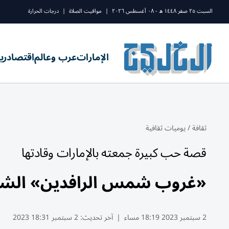
السبت ٢٥ صفر ١٤٤٨ ه - ٠٨ أغسطس ٢٠٢٦
|
مواقيت الصلاة
|
درجات الحرارة
الإمارات
عرب وعالم
اقتصاد
ري
ثقافة
/
يوميات ثقافية
قصة حب كبيرة جمعته بالإمارات وقادتها
«غروب شمس الرافدين» الشاعر
2 سبتمبر 2023 18:19 مساء
|
آخر تحديث:
2 سبتمبر 18:31 2023