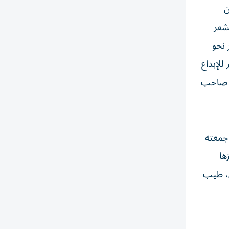
ن
شعر
 نحو
للإبداع
نه صاحب
 جمعته
ها
ن، طيب