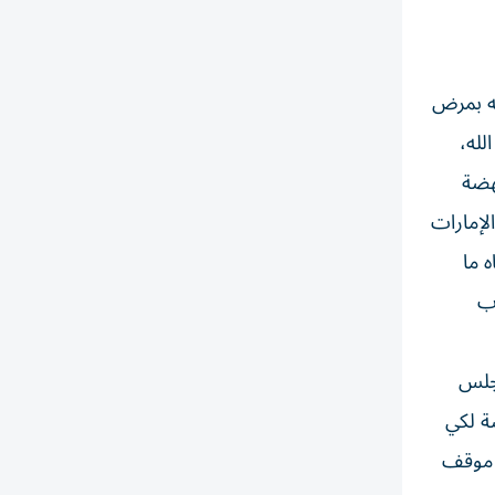
ته بمرض
لله،
نهضة
لإمارات
 ما
دب
مجلس
صة لكي
ً موقف