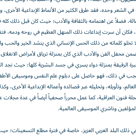
في الشعر وحده، فقد طرق الكثير من الأنماط الإبداعية الأخرى،
الة، فضلاً عن اهتمامه بالثقافة والأدب؛ حيث كان قبل ذلك كله قار
ي، فكان أن سرت إبداعات ذلك المنهل العظيم في روحه ودمه، فت
 لا تخلو كلماته من ذلك الحس الإنساني الذي ينشد الخير والحب و
 ضمن محفل الفن والأدب الذي كان بمنزلة ترياق لأمراض الانغلاق،
رة الرقيقة بمنزلة دواء يسري في جسد البشرية كلها؛ حيث نجد الر
 عجب في ذلك، فهو حاصل على دبلوم علم النفس وموسيقى الأطف
الم، وتأويله، وتحليله عبر قصائده وأعماله الإبداعية الأخرى، وكذ
جلة فنون العراقية، كما عمل محرراً صحفياً أيضاً في عدة مجلات ع
لمؤلفين وناشري الموسيقى العالمية.
في ذلك البلد العربي العزيز، خاصة في فترة مطلع التسعينات؛ حي