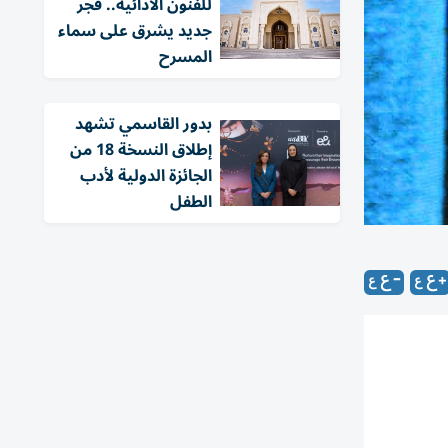
للفنون الأدائية.. فجر
جديد يشرق على سماء
المسرح
بدور القاسمي تشهد
إطلاق النسخة 18 من
الجائزة الدولية لأدب
الطفل