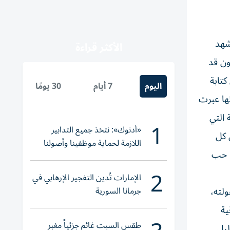
 شهد
الأكثر قراءة
ون قد
تابة
اليوم
7 أيام
30 يومًا
 الأمل»، لأنها عبرت
 التي
1
«أدنوك»: نتخذ جميع التدابير
 كل
اللازمة لحماية موظفينا وأصولنا
ي حب
وعملياتنا
2
الإمارات تُدين التفجير الإرهابي في
اكر في طفولته،
جرمانا السورية
ية
طقس السبت غائم جزئياً مغبر
ليل