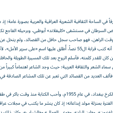
قاً في الساحة الثقافية الشعرية العراقية والعربية بصورة عامة؛ إذ
مرض السرطان في مستشفى «كليفلاند» أبوظبي، وبرحيله الفاجع تك
وقت الراهن، فهو صاحب سجل حافل من القصائد، ولم يتخل عن ك
القصيدة حتى وهو في أشد ساعات المرض؛ إذ يشار إلى أنه كتب قرابة ال55 نصاً، أُطلق عليها اسم «على سرير
ن للقدر كلمته، فأسلم الروح بعد تلك المسيرة الطويلة والحافلة
ماء الشعر والثقافة العربية؛ حيث وجد الشاعر اهتماماً كبيراً من
ب، فألف العديد من القصائد التي تعبر عن تلك المشاعر الصادقة ف
ولد كريم العراقي في محلة الشاكرية في كرادة مريم قرب الكرخ ببغداد، في عام 1955م، وأحب الكتابة منذ وقت ب
فترة بمنزلة مولد إبداعاته؛ إذ كان ينشر ما يكتب في مجلات عراق
تلفزيون»، و«ابن البلد»، و«وعي العمال» و«الشباب»، وكان ذلك د