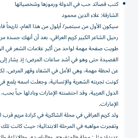
كتب قصائد حب في الدولة ورموزها وشخصياتها
الشارقة: علاء الدين محمود
سيكون الأول من سبتمبر/ أيلول من هذا العام، تاريخاً فار
رحيل الشاعر الكبير كريم العراقي، بعد أن أنهك جسده 
طويت صفحة مهمة لواحد من أكبر علامات الشعر في ال
عن لحظة مهمة، وهي الأمل في الشفاء وقهر المرض، لكن كا
كونت تجربته الشعرية والإنسانية، وجعلت اسمه يلمع في س
الدول العربية، وقد احتضنته الإمارات وبادلها حباً بح
الإمارات.
وتفجرت مواهبه في المرحلة الابتدائية؛ حيث كانت تلك ال
عديدة؛ مثل: مجلة «المتفرج»، و«الراصد»، و«الإذاعة وال