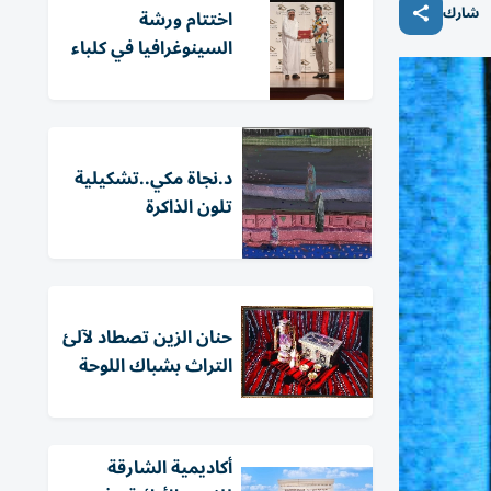
شارك
اختتام ورشة
السينوغرافيا في كلباء
د.نجاة مكي..تشكيلية
تلون الذاكرة
حنان الزين تصطاد لآلئ
التراث بشباك اللوحة
أكاديمية الشارقة