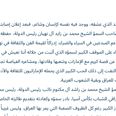
بلد الذي عشقه، ووجد فيه نفسه كإنسان وشاعر، فبعد إعلان إصاب
صاحب السموّ الشيخ محمد بن زايد آل نهيان رئيس الدولة، حفظه ا
 المبدعين في السراء والضراء، إدراكاً لقيمة الفن والثقافة في 
ء على الموقف الكبير لسموّه الذي أثبت من خلاله أننا نعيش في ا
 قصة كريم مع الإمارات وشعبها وقادتها، ومشاعره الفياضة تجاه
التفت إلى ذلك الحب الكبير الذي يحمله الإماراتيون للثقافة والأ
 للعراق وبقية الشعوب العربية.
وّ الشيخ محمد بن راشد آل مكتوم نائب رئيس الدولة، رئيس 
 العراقي للشباب بكأس آسيا، بادر سموّه وكعادته بتقديم طائرته الخا
از الكبير رغم كل الظروف الصعبة التي يمر بها العراق، وليس غريبا