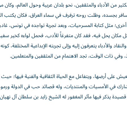
كثير من الأدباء والمثقفين، نحو بلدان عربية وحول العالم، وكان م
سافر بجسده، وظلت روحه ترفرف في سماء العراق، فكان يكتب ال
 أخرى؛ مثل كتابة المسرحيات، وبعد تجربة تواجده في تونس، غادر
 مكان يحل فيه، فقد كان متفرغاً للأدب، فحمل لواءه كخير سفير 
لنقاد والأدباء يتعرفون إليه وإلى تجربته الإبداعية المختلفة، كو
ط، وفي ذات الوقت، تجد الاهتمام من المثقفين والمتعلمين.
ليعيش على أرضها، ويتفاعل مع الحياة الثقافية والفنية فيها؛ حيث
ن شارك في الأمسيات والمنتديات، وله قصائد حب في الدولة ورموز
قصيدة يذكر فيها مآثر المغفور له الشيخ زايد بن سلطان آل نهيا