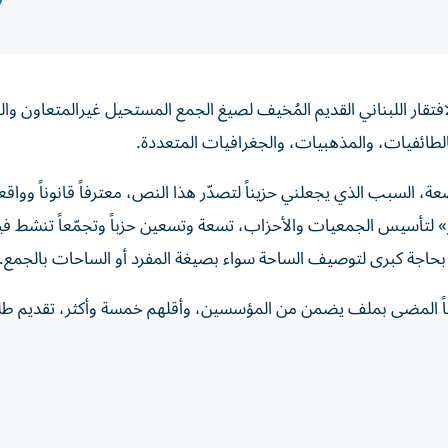
لافتقار اللبناني القديم المُخيف لصيغ الجمع المستحيل غيرالمتعاون وا
الطائفيات، والمذهبيات، والجغرافيات المتعددة.
السبب الذي يجعلني حزيناً لتصدّر هذا النص، معترفاً قانوناً وواقعاً
ر» لتأسيس الجمعيات والأحزاب، تسعة وتسعين حزباً وتجمّعاً تنشط في
بحاجة كبرى لتوصيف الساحة سواء بصيغة المفرد أو الساحات بالجمع. ل
اً المضي بملف يضمن من المؤسسين، وأقلهم خمسة وأكثر، تقديم طل
هداف والإصلاحات التي يتطلع المجتمعون لتحقيقها، يصبح من حقّهم الق
لسفارات، وإصدار البيانات، والمشاركة في المهرجانات، والتعبير عن م
 البرلمانية، إذ تُفتح الأبواب على مصراعيها للحريات السياسية التي تفتق