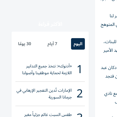
 لنا
الأكثر قراءة
ي المتوهج
للبنات،
اليوم
7 أيام
30 يومًا
 الأمير
1
«أدنوك»: نتخذ جميع التدابير
دكان عبد
اللازمة لحماية موظفينا وأصولنا
ن فتجد
وعملياتنا
2
الإمارات تُدين التفجير الإرهابي في
ع نادي
جرمانا السورية
ف
طقس السبت غائم جزئياً مغبر