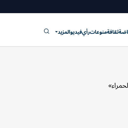
اضة
ثقافة
منوعات
رأي
فيديو
المزيد
لحمراء»