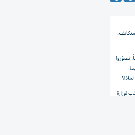
لمتكاتف،
: تصوّروا
ما
ماذا؟
ب لوزارة
انوني
واقفهم
ر أحياناً