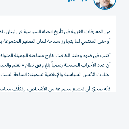
من المفارقات الغريبة في تأريخ الحياة السياسية في لبنان، ا
أو حتى المنتمي لما يتجاوز مساحة لبنان الصغير المدموغة ب
أكتب في ضوء وطننا الخافت خارج مساحته الجميلة المتواضعة، 
أن عدد الأحزاب المسجلة رسمياً بلغ وفق نظام «العلم والخب
اعتادت الألسن السياسية والإعلامية تسميته: الساحة. لست 
لأنه بمجرّد أن تجتمع مجموعة من الأشخاص، وتكلّف محامي
الداخلية مع «الوثيقة السياسية» للتجمع، تبرز المبادئ والأ
وعقد الاجتماعات الأسبوعية وزيارة المسؤولين الرسميين، وا
عبر وسائل الإعلام، وصولاً إلى المشاركة في الترشح للانتخابات
إلى لجمها.