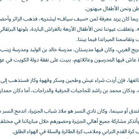
رطن ونحن الأطفال مبهتون.
اً، ربما كان يريد معرفة ثمن «سيف سياف» ليشتريه، فذهب الزائر وأحضر
تعلقت عيوننا نحن الأطفال الأربعة بالغراش الباردة، بلونها البرتقال
سمنا الميراندا فيما بيننا.
فريج الغربي، وكان فيها مدرستان، مدرسة خالد بن الوليد ومدرسة زينب 
ة عاش فيها المدرسون وعائلاتهم، بنيت على نفقة دولة الكويت في عهد
ي بضائعها، فإن أردت شراء عيش وطحين وسكر وقهوة وكاز فستذهب إلى 
، ودكان محمد بن راشد للحاجيات الحرفية والدراجات، أما دكان حمدا
ق أو سينما، وكان نادي النسر هو ملاذ شباب الجزيرة، اندمج النسر م
 وأتذكر مشاركة جميع أهالي الجزيرة وحضورهم خلال مبارياتنا في مختل
القدم الترابي وملاعب كرة الطائرة والسلة في الهواء الطلق.