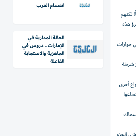
انقسام الغرب
! لكنهم
رؤ هذه
الحالة المدارية في
في جوازات
الإمارات.. دروس في
الجاهزية والاستجابة
الفاعلة
ز شرطة
واع أخرى
طاعوا
أسماك
ش، الجزء