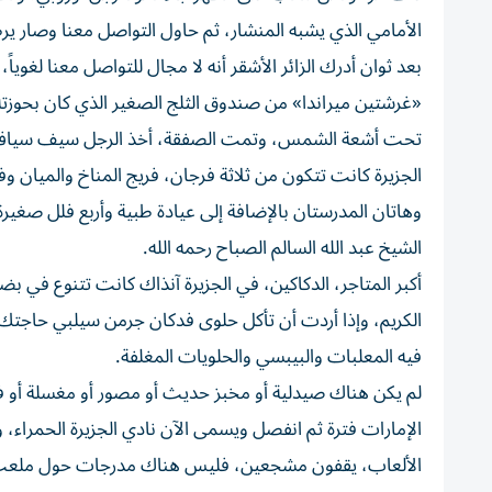
الأمامي الذي يشبه المنشار، ثم حاول التواصل معنا وصار ي
بعد ثوان أدرك الزائر الأشقر أنه لا مجال للتواصل معنا لغوي
«غرشتين ميراندا» من صندوق الثلج الصغير الذي كان بحوزته، و
تحت أشعة الشمس، وتمت الصفقة، أخذ الرجل سيف سياف وتقا
الجزيرة كانت تتكون من ثلاثة فرجان، فريج المناخ والميان و
وهاتان المدرستان بالإضافة إلى عيادة طبية وأربع فلل صغير
الشيخ عبد الله السالم الصباح رحمه الله.
أكبر المتاجر، الدكاكين، في الجزيرة آنذاك كانت تتنوع ف
الكريم، وإذا أردت أن تأكل حلوى فدكان جرمن سيلبي حاجتك
فيه المعلبات والبيبسي والحلويات المغلفة.
لم يكن هناك صيدلية أو مخبز حديث أو مصور أو مغسلة أو فند
الإمارات فترة ثم انفصل ويسمى الآن نادي الجزيرة الحمراء،
الألعاب، يقفون مشجعين، فليس هناك مدرجات حول ملعب كرة 