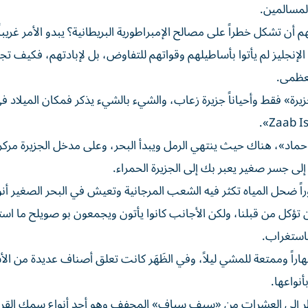
لمسالمين.
ن تشكل خطراً على مصالح الإمبراطورية البريطانية؟ يبدو الأمر غريباً
نجليز لم يأتوا بأساطيلهم وقواتهم للتفاوض، بل لإبادتهم، فكيف تج
لعظمى.
جزيرة» فقط وأحياناً جزيرة زعاب، والشيء بالشيء يذكر فمكان الميلاد 
بو حماد»، هناك حيث ينتهي الرمل ويبدأ البحر، وعلى مدخل الجزيرة مرك
ى جسر صغير يعبر بك إلى الجزيرة الحمراء.
راً ضحل المياه تكثر فيه الشعب المرجانية وتعيش في البحر الصغير أن
تؤكل من قبلنا، ولكن الأجانب كانوا يأتون ويجمعون بو صويلح ما است
 باستغراب.
هاراً وممتعة للمشي ليلاً، وفي الظَهَر كانت تعلق أصناف عديدة من ال
نواعها.
نظر إلى العشرات من «سيف سياف» المجفف وهو أحد أنواع سمك القر