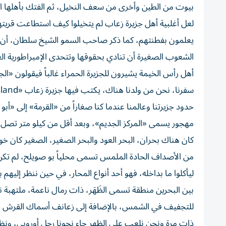
بيوت من الطين وأخرى من سعف النخيل، ثم الفتك بأهلها ا
لعل أغلبية أهل جزيرة زعاب لم يتخيلوا كيف استطاعت قريتهم أ
يعلمون بفطنتهم، كما ذكر صاحب السمو الشيخ سلطان، أن الإ
الشعوب الصغيرة أن تنادي بحقوقها وتتحدى الإمبراطورية ا
أهل رأس الخيمة يشيرون للجزيرة الحمراء غالباً فيقولون «ال
سفرنا، نحن من ولدنا هناك، يكتب فيها جزيرة زعاب «Zaab Island».
حدود جزيرتنا وعالمنا عندما كنا صغاراً من «القرمة» إلى «أ
مهجور يسمى «المركز الجديم»، وبعد أقل من كيلو متر تصل إل
كان هناك بحران، البحر العود والبحر الصغير، الصغير كان خو
من الأصداف الحادة الملمس تسمى محلياً بو صويلح، لم تكن 
ليأكلوا ما بداخله، فهو أحد أنواع المحار، في حين ننظر إليهم
بين البحرين منطقة تسمى الظَهَر، ذات رمال ناعمة، ملتهبة ن
للتجفيف في الشمس، بالإضافة إلى زعانف أسماك القرش بأ
ذات مرة ونحن نلعب على الظهر جاء نحونا رجل أوروبي، و