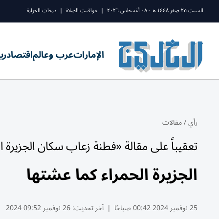
السبت ٢٥ صفر ١٤٤٨ ه - ٠٨ أغسطس ٢٠٢٦
|
مواقيت الصلاة
|
درجات الحرارة
الإمارات
عرب وعالم
اقتصاد
ري
رأي
/
مقالات
تعقيباً على مقالة «فطنة زعاب سكان الجزيرة ا
الجزيرة الحمراء كما عشتها
25 نوفمبر 2024 00:42 صباحًا
|
آخر تحديث:
26 نوفمبر 09:52 2024