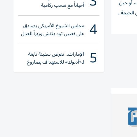
3
 أو حين
أحياناً مع سحب ركامية
الخيمة..
4
مجلس الشيوخ الأمريكي يصادق
على تعيين تود بلانش وزيراً للعدل
5
الإمارات.. تعرض سفينة تابعة
لـ«أدنوك» للاستهداف بصاروخ
أثناء عبورها «هرمز»