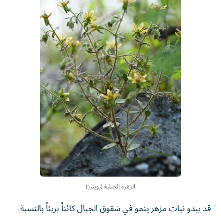
الزهرة الجبلية (رويترز)
قد يبدو نبات مزهر ينمو في شقوق الجبال كائناً بريئاً بالنسبة
لمعظم الحشرات، فلا تتوقع منه الغدر ولا الخيانة. لكن باحثين