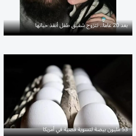
بعد 20 عاماً.. تتزوج شقيق طفل أنقذ حياتها
53 مليون بيضة لتسوية قضية في أمريكا