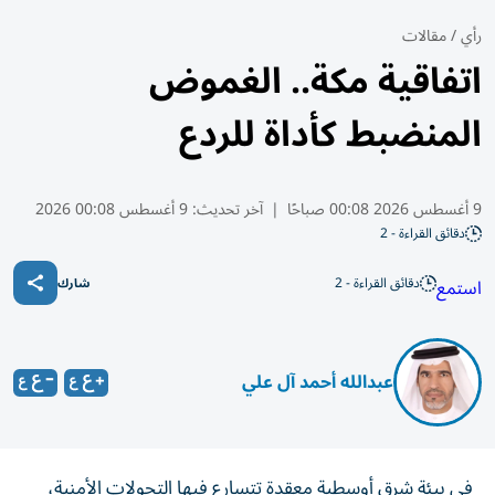
رأي
/
مقالات
اتفاقية مكة.. الغموض
المنضبط كأداة للردع
9 أغسطس 2026 00:08 صباحًا
|
آخر تحديث:
9 أغسطس 00:08 2026
دقائق القراءة - 2
دقائق القراءة - 2
استمع
شارك
عبدالله أحمد آل علي
في بيئة شرق أوسطية معقدة تتسارع فيها التحولات الأمنية،