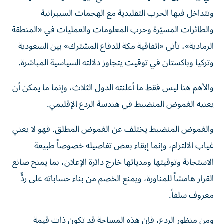
وتتداخل فيها الحرب التقليدية مع الهجمات السيبرانية
والطائرات المسيّرة وحرب المعلومات والعمليات في «المنطقة
الرمادية»، تأتي «اتفاقية مكة للدفاع المشترك» بين السعودية
وتركيا وباكستان في توقيت يتجاوز دلالته السياسية المباشرة.
والأهم هنا ليس فقط ما أعلنته الدول الثلاث، وإنما ما يمكن أن
يعنيه الغموض المنضبط في هندسة الردع الإقليمي.
والغموض المنضبط يختلف عن الغموض المطلق. فهو لا يعني
غياب الالتزام، وإنما إبقاء بعض تفاصيله خصوصاً طبيعة
الاستجابة وتوقيتها ومدياتها خارج دائرة الإعلان، بما يمنح صانع
القرار هامشاً للمناورة، ويمنع الخصم من بناء حساباته على ردٍّ
معروف سلفاً.
ومن منظور الردع، فإن هذه المساحة قد تكون ذات قيمة