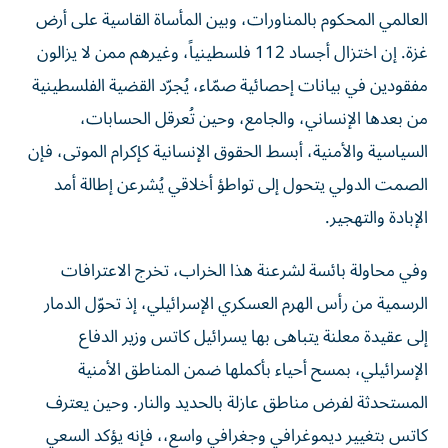
العالمي المحكوم بالمناورات، وبين المأساة القاسية على أرض
غزة. إن اختزال أجساد 112 فلسطينياً، وغيرهم ممن لا يزالون
مفقودين في بيانات إحصائية صمّاء، يُجرّد القضية الفلسطينية
من بعدها الإنساني، والجامع، وحين تُعرقل الحسابات،
السياسية والأمنية، أبسط الحقوق الإنسانية كإكرام الموتى، فإن
الصمت الدولي يتحول إلى تواطؤ أخلاقي يُشرعن إطالة أمد
الإبادة والتهجير.
وفي محاولة بائسة لشرعنة هذا الخراب، تخرج الاعترافات
الرسمية من رأس الهرم العسكري الإسرائيلي، إذ تحوّل الدمار
إلى عقيدة معلنة يتباهى بها يسرائيل كاتس وزير الدفاع
الإسرائيلي، بمسح أحياء بأكملها ضمن المناطق الأمنية
المستحدثة لفرض مناطق عازلة بالحديد والنار. وحين يعترف
كاتس بتغيير ديموغرافي وجغرافي واسع،، فإنه يؤكد السعي
لقتل الذاكرة الرمزية.