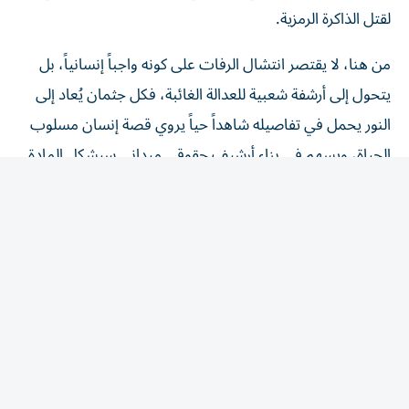
من هنا، لا يقتصر انتشال الرفات على كونه واجباً إنسانياً، بل
يتحول إلى أرشفة شعبية للعدالة الغائبة، فكل جثمان يُعاد إلى
النور يحمل في تفاصيله شاهداً حياً يروي قصة إنسان مسلوب
الحياة، ويسهم في بناء أرشيف حقوقي ميداني سيشكل المادة
الخام الأساسية لأيّ محاكمات دولية مستقبلية.
وعلى الرغم من المأساة وقسوة تفاصيلها الدامية، إلا أن هذه
المشاهد تُعيد صياغة مفهوم الذاكرة الجمعية وتجديد الوعي
بالحق الفلسطيني، فالأسر في غزة التي تحفر الأنقاض بأيديها
العارية لا تبحث عن رفات أبنائها فقط، بل تخوض صراعاً
وجودياً ضد المحو، والإلغاء، والنسيان، فاستخراج الرفات ودفنه
في تراب الوطن ليس مجرد إكرام للموتى، بل هو فعل نضالي
بامتياز، يُعلن الرفض التام لدفن الحق الفلسطيني تحت الركام.