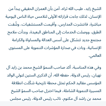
الشيخ زايد، طيب الله ثراه، آمن بأن العمران الحقيقي يبدأ من
الإنسان، لذلك جاءت قراراته الأولى لتلامس حياة الناس اليومية
مباشرة، فانتشرت المدارس، وأقيمت المستشفيات، وشُقت
الطرق، ووصلت الخدمات إلى المناطق البعيدة، وبدأت ملامح
مجتمع جديد تتشكل على أسس العدالة والمساواة والكرامة
الإنسانية، وبات في صدارة المؤشرات التنموية على المستوى
العالمي.
وفي هذه المناسبة، أكد صاحب السموّ الشيخ محمد بن زايد آل
نهيان، رئيس الدولة، حفظه الله، أن الذكرى الستين لتولي الوالد
المؤسس مقاليد الحكم تمثل محطة تاريخية شكّلت انطلاقة
المسيرة التنموية الشاملة، فيما اختزل صاحب السموّ الشيخ
محمد بن راشد آل مكتوم، نائب رئيس الدولة، رئيس مجلس
الوزراء، حاكم دبي، رعاه الله، شخصية الشيخ زايد في كلمات