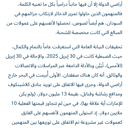
أراضي الدولة إلا أن فيها جانباً درامياً بكل ما تعنيه الكلمة،
فالمتهمون الذين حاولوا تمرير الذخائر لارتكاب جرائمهم في
السودان، هم أيضاً لصوص، تحصلوا لأنفسهم على عمولات من
المبالغ التي كانت مخصصة للشحنة.
تحقيقات النيابة العامة التي استغرقت عاماً بالتمام والكمال،
حيث الضبطية كانت في 30 إبريل 2025، والإحالة في 30 إبريل
(الأمس)، تُبَيِّن وبالأدلة الدامغة عبر المراسلات والاتصالات
والوثائق، أنه كان هناك صفقتان، الأولى أُبرمت في البحر خارج
أراضي الدولة، وجرى فيها الاتفاق على توريد بنادق كلاشينكوف
ومدافع رشاشة وقنابل، بقيمة 13 مليون دولار، (ولم يكن
للإمارات أية علاقة بها)، في حين لم تتجاوز قيمتها الفعلية 10
ملايين دولار، إذ استولى المتهمون لأنفسهم على الفارق
كعمولات غير مشروعة تم الاتفاق على توزيعها بين المتهمين