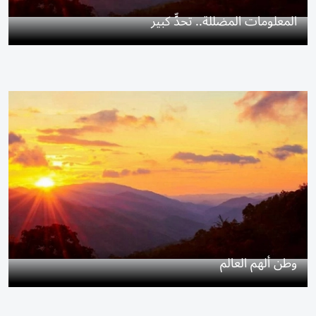
المعلومات المضللة.. تحدٍّ كبير
وطن ألهم العالم