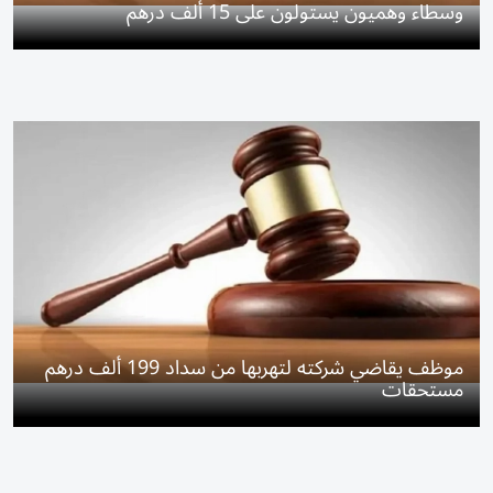
وسطاء وهميون يستولون على 15 ألف درهم
موظف يقاضي شركته لتهربها من سداد 199 ألف درهم
مستحقات