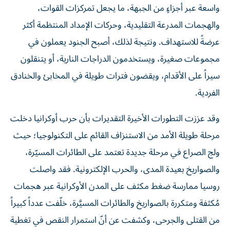
والهجمات المدرعة التقليدية، وحركات الإمداد المنتظمة أكثر
عرضةً للاستهداف. ونتيجة لذلك، أصبح الجنود يعملون في
مجموعات صغيرة، ويستخدمون الدراجات النارية، أو يتنقلون
سيراً على الأقدام، ويقضون فترات طويلة في المخابئ والخنادق
الفردية.
وقد عززت التطورات الأخيرة التقديرات بأن حرب أوكرانيا دخلت
مرحلة طويلة الأمد من الاستنزاف القائم على التكنولوجيا؛ حيث
ولج الصراع في مرحلة جديدة تعتمد على الطائرات المسيّرة،
والصواريخ بعيدة المدى، والحرب الإلكترونية. فقد واصلت
روسيا ممارسة ضغط مكثف على المدن الأوكرانية عبر هجمات
مُكثفة ومتكررة بالصواريخ والطائرات المسيَّرة، خلّفت عدداً كبيراً
من القتلى والجرحى، وكشفت عن أنّ استمرار النقص في تغطية
الدفاعات الجوية يمثل ثغرة استراتيجية حرجة بالنسبة لأوكرانيا.