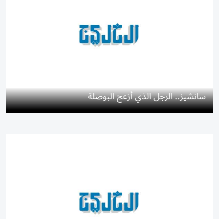
سانشيز.. الرجل الذي أزعج البوصلة