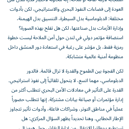
العودة إلى فضاءات النفوذ البحري والاستراتيجي، لكن بأدوات
مختلفة: الدبلوماسية بدل السيطرة، التنسيق بدل الهيمنة،
وإدارة الأزمات بدل صناعتها، لكن هل تفلح بهذه الصورة؟
استضافة مؤتمر دولي في لندن حول أمن الملاحة ليست خطوة
رمزية فقط، بل مؤشر على رغبة في استعادة دور المنسّق داخل
منظومة أمنية عالمية متشابكة.
لكن الفجوة بين الطموح والقدرة لا تزال قائمة. فالدور
الدبلوماسي، مهما اتسع، لا يتحول تلقائياً إلى نفوذ استراتيجي.
القدرة على التأثير في معادلات الأمن البحري تتطلب أكثر من
إدارة مؤتمرات أو صياغة بيانات مشتركة. إنها تتطلب حضوراً
عملياً في مناطق التوتر، وشراكات فاعلة، وأدوات تأثير تتجاوز
الإطار الخطابي. وهنا تحديداً يظهر السؤال المركزي: هل
تستطيع بريطانيا الانتقال من إدارة النقاش حول هرمز إلى