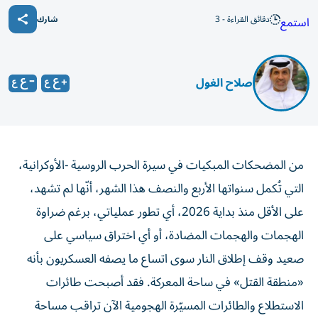
دقائق القراءة - 3
استمع
شارك
صلاح الغول
من المضحكات المبكيات في سيرة الحرب الروسية -الأوكرانية،
التي تُكمل سنواتها الأربع والنصف هذا الشهر، أنّها لم تشهد،
على الأقل منذ بداية 2026، أي تطور عملياتي، برغم ضراوة
الهجمات والهجمات المضادة، أو أي اختراق سياسي على
صعيد وقف إطلاق النار سوى اتساع ما يصفه العسكريون بأنه
«منطقة القتل» في ساحة المعركة. فقد أصبحت طائرات
الاستطلاع والطائرات المسيّرة الهجومية الآن تراقب مساحة
واسعة عبر أجزاءٍ من الجبهة، ما يجعل تمركزات القوات،