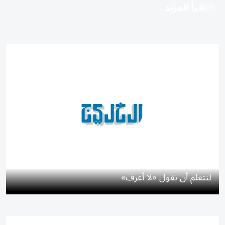
اقرأ المزيد
لنتعلم أن نقول «لا أعرف»