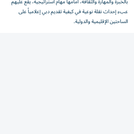
عبء إحداث نقلة نوعية في كيفية تقديم دبي إعلامياً على
الساحتين الإقليمية والدولية.
أعتقد أن من يستطيع حماية مكتسباته وصياغة قصته بوضوح
ودقة، سيحافظ على مكانته الدولية في مصافّ الرقي وقوة
التنمية وجودة الحياة، وسيكون هذا الحضور ممتداً نحو
المستقبل في استدامة وترابط يشهد عليه الواقع ومعلومات
دقيقة وصحيحة. ولا شك أن لجنة تنظيم السرد الإعلامي جاءت
في الوقت المناسب واللحظة الزمنية المواتية تماماً، وينتظرها
جهد وعمل واسع.
Shaima.author@hotmail.com
المقالة التالية