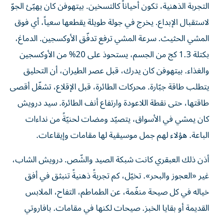
التجربة الذهنية، تكون أحياناً كالتسخين. بيتهوفن كان يهيّئ الجوّ
لاستقبال الإبداع. يخرج في جولة طويلة يقطعها سعياً، أي فوق
المشي الحثيث. سرعة المشي ترفع تدفّق الأوكسجين. الدماغ،
بكتلة 1.3 كج من الجسم، يستحوذ على 20% من الأوكسجين
والغذاء. بيتهوفن كان يدرك، قبل عصر الطيران، أن التحليق
يتطلب طاقة جبّارة. محركات الطائرة، قبل الإقلاع، تشغّل أقصى
طاقتها، حتى نقطة اللاعودة وارتفاع أنف الطائرة. سيد درويش
كان يمشي في الأسواق، يتصيّد ومضات لحنيّةً من نداءات
الباعة. هؤلاء لهم جمل موسيقية لها مقامات وإيقاعات.
أذن ذلك العبقري كانت شبكة الصيد والشّص. درويش الشاب،
غير «العجوز والبحر». تخيّل، كم تجربةً ذهنيةً تنبثق في أفق
خياله في كل صيحة منغّمة، عن الطماطم، التفاح، الملابس
القديمة أو بقايا الخبز. صيحات لكنها في مقامات. بافاروتي