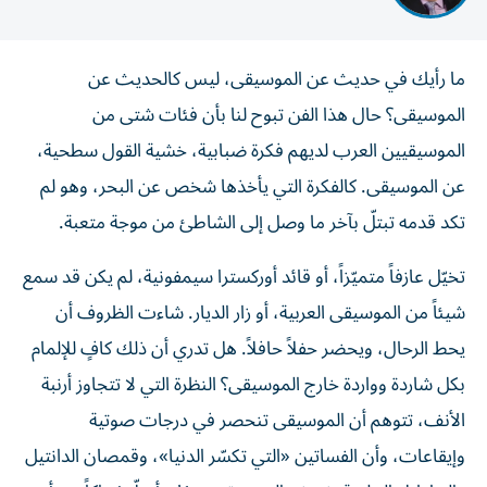
ما رأيك في حديث عن الموسيقى، ليس كالحديث عن
الموسيقى؟ حال هذا الفن تبوح لنا بأن فئات شتى من
الموسيقيين العرب لديهم فكرة ضبابية، خشية القول سطحية،
عن الموسيقى. كالفكرة التي يأخذها شخص عن البحر، وهو لم
تكد قدمه تبتلّ بآخر ما وصل إلى الشاطئ من موجة متعبة.
تخيّل عازفاً متميّزاً، أو قائد أوركسترا سيمفونية، لم يكن قد سمع
شيئاً من الموسيقى العربية، أو زار الديار. شاءت الظروف أن
يحط الرحال، ويحضر حفلاً حافلاً. هل تدري أن ذلك كافٍ للإلمام
بكل شاردة وواردة خارج الموسيقى؟ النظرة التي لا تتجاوز أرنبة
الأنف، تتوهم أن الموسيقى تنحصر في درجات صوتية
وإيقاعات، وأن الفساتين «التي تكسّر الدنيا»، وقمصان الدانتيل