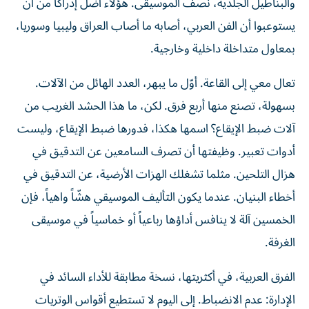
والبناطيل الجلدية، نصف الموسيقى. هؤلاء أضلّ إدراكاً من أن
يستوعبوا أن الفن العربي، أصابه ما أصاب العراق وليبيا وسوريا،
بمعاول متداخلة داخلية وخارجية.
تعال معي إلى القاعة. أوّل ما يبهر، العدد الهائل من الآلات.
بسهولة، تصنع منها أربع فرق. لكن، ما هذا الحشد الغريب من
آلات ضبط الإيقاع؟ اسمها هكذا، فدورها ضبط الإيقاع، وليست
أدوات تعبير. وظيفتها أن تصرف السامعين عن التدقيق في
هزال التلحين. مثلما تشغلك الهزات الأرضية، عن التدقيق في
أخطاء البنيان. عندما يكون التأليف الموسيقي هشّاً واهياً، فإن
الخمسين آلة لا ينافس أداؤها رباعياً أو خماسياً في موسيقى
الغرفة.
الفرق العربية، في أكثريتها، نسخة مطابقة للأداء السائد في
الإدارة: عدم الانضباط. إلى اليوم لا تستطيع أقواس الوتريات