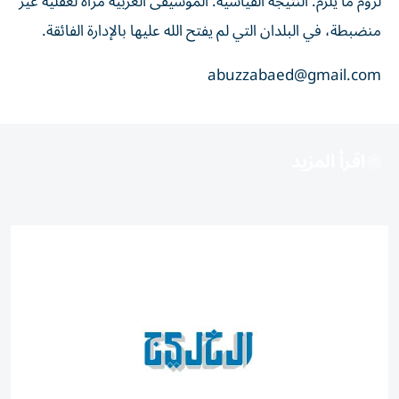
لزوم ما يلزم: النتيجة القياسية: الموسيقى العربية مرآة لعقلية غير
منضبطة، في البلدان التي لم يفتح الله عليها بالإدارة الفائقة.
abuzzabaed@gmail.com
اقرأ المزيد