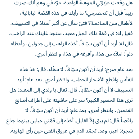
زبيباً قبل أن تتحصرمي؟ ما رأيك في هذه القصّة اليابانية،
لأطفال سن السادسة؟ فتىً سأل عن أكبر أستاذ في التسييف،
فقيل له: في قمّة ذلك الجبل معبد، ستجد غايتك عند الراهب.
قال له: أريد أن أكون سيّافاً. أخذه الراهب إلى جدولين، وأعطاه
دلواً: املأه من هذا، وأفرغه في هذا، وانتظر أمري.
بعد عام صرخ: أريد أن أكون سيّافاً، لا سقّاء. قال: خذ هذه
الفأس واقطع الأشجار للحطب، وانتظر أمري. بعد عام: أريد
التسييف لا أن أكون حطّاباً. قال: تعال يا ولدي إلى المعبد: هل
ترى هذا الحصير الكبير؟ سر على حاشيته على أطراف أصابع
القدمين، وانتظر أمري. بعد عام: أريد أن أكون سيّافاً، لا
راقصاً.قال: لم يبق إلاّ القليل. أخذه إلى قمّتي جبلين بينهما جذع
شجرة: اعبر، وعد. تجمّد الدم في عروق الفتى حين رأى الهاوية.