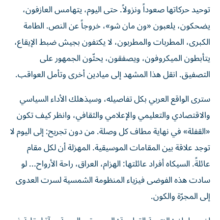
توحيد حركاتها صعوداً ونزولاً. حتى اليوم، يتهامس العازفون،
يضحكون، يلعبون «ون مان شو»، خروجاً عن النص. الطامة
الكبرى، المطربات والمطربون، لا يكتفون بجيش ضبط الإيقاع،
يتأبطون الميكروفون، ويصفقون، يحثّون الجمهور على
التصفيق. انقل هذا المشهد إلى ميادين أخرى وتأمل العواقب.
سترى الواقع العربي بكل تفاصيله، وسيذهلك الأداء السياسي
والاقتصادي والتعليمي والإعلامي والثقافي، وانظر كيف تكون
«القفلة» في نهاية مطاف كل وصلة. من دون تجريح: إلى اليوم لا
توجد علاقة بين المقامات الموسيقية. المهزلة أن لكل مقام
عائلةً. السيكاه أفراد عائلتها: الهزام، العراق، راحة الأرواح... لو
سادت هذه الفوضى فيزياء المنظومة الشمسية لسرت العدوى
إلى المجرّة والكون.