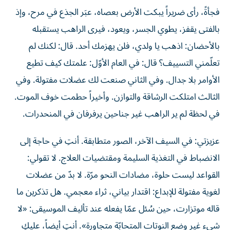
فجأةً، رأى ضريراً يبكت الأرض بعصاه، عبَر الجذع في مرح، وإذ
بالفتى يقفز، يطوي الجسر، ويعود، فيرى الراهب يستقبله
بالأحضان: اذهب يا ولدي، فلن يهزمك أحد. قال: لكنك لم
تعلّمني التسييف؟ قال: في العام الأوّل: علمتك كيف تطيع
الأوامر بلا جدال. وفي الثاني صنعت لك عضلات مفتولة. وفي
الثالث امتلكت الرشاقة والتوازن. وأخيراً حطمت خوف الموت.
في لحظة لم ير الراهب غير جناحين يرفرفان في المنحدرات.
عزيزتي: في السيف الآخر، الصور متطابقة. أنتِ في حاجة إلى
الانضباط في التغذية السليمة ومقتضيات العلاج. لا تقولي:
القواعد ليست حلوة، مضادات النحو مرّة. لا بدّ من عضلات
لغوية مفتولة للإبداع: اقتدار بياني، ثراء معجمي. هل تذكرين ما
قاله موتزارت، حين سُئل عمّا يفعله عند تأليف الموسيقى: «لا
شيء غير وضع النوتات المتحابّة متجاورة». أنتِ أيضاً، عليكِ