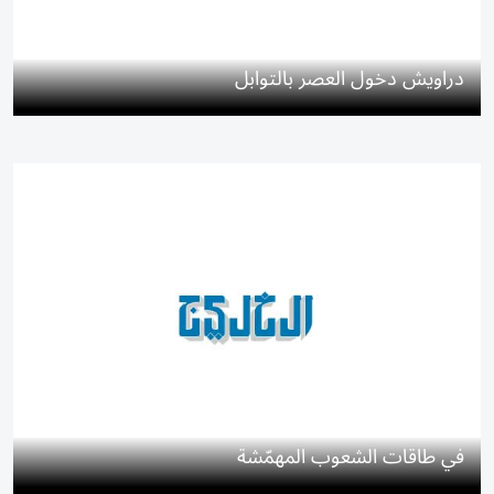
دراويش دخول العصر بالتوابل
في طاقات الشعوب المهمّشة