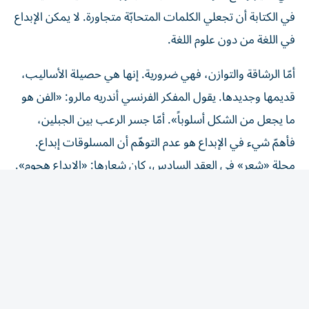
في الكتابة أن تجعلي الكلمات المتحابّة متجاورة. لا يمكن الإبداع
في اللغة من دون علوم اللغة.
أمّا الرشاقة والتوازن، فهي ضرورية. إنها هي حصيلة الأساليب،
قديمها وجديدها. يقول المفكر الفرنسي أندريه مالرو: «الفن هو
ما يجعل من الشكل أسلوباً». أمّا جسر الرعب بين الجبلين،
فأهمّ شيء في الإبداع هو عدم التوهّم أن المسلوقات إبداع.
مجلة «شعر» في العقد السادس، كان شعارها: «الإبداع هجوم».
لزوم ما يلزم: النتيجة الاستباقية: كان الهدف الكتابة في التجربة
الذهنية في الكتابة الإبداعية، وإذ بالتجربة الذهنية تسبق كتابة
العمود. ملحوقة.
abuzzabaed@gmail.com