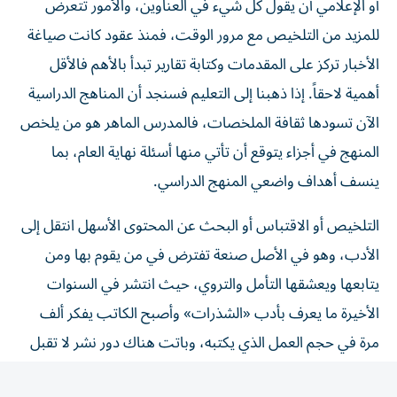
للمزيد من التلخيص مع مرور الوقت، فمنذ عقود كانت صياغة
الأخبار تركز على المقدمات وكتابة تقارير تبدأ بالأهم فالأقل
أهمية لاحقاً. إذا ذهبنا إلى التعليم فسنجد أن المناهج الدراسية
الآن تسودها ثقافة الملخصات، فالمدرس الماهر هو من يلخص
المنهج في أجزاء يتوقع أن تأتي منها أسئلة نهاية العام، بما
ينسف أهداف واضعي المنهج الدراسي.
التلخيص أو الاقتباس أو البحث عن المحتوى الأسهل انتقل إلى
الأدب، وهو في الأصل صنعة تفترض في من يقوم بها ومن
يتابعها ويعشقها التأمل والتروي، حيث انتشر في السنوات
الأخيرة ما يعرف بأدب «الشذرات» وأصبح الكاتب يفكر ألف
مرة في حجم العمل الذي يكتبه، وباتت هناك دور نشر لا تقبل
الكتب كبيرة الحجم.
وهنا لنا أن نسأل: هل انتشار هذه الظاهرة لأننا لم نعد نمتلك