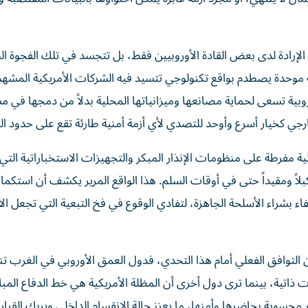
م الإرادة لدى بعض القادة الأوروبيين فقط، بل تتجسد في تلك الفجوة ال
 موحدة يصطدم بواقع تكنولوجي تتسيد فيه الشركات الأمريكية المشهد 
ية تسعى لحماية مصانعها وميزانياتها المحلية بدلاً من دمجها في م
ي كخيار أسرع وأوحد للتصدي لأي أزمة أمنية طارئة تقع على حدود الق
لية مفرطة على منظومات الإنذار المبكر والتجهيزات الاستخباراتية التي 
بلاً ومقيداً حتى في أوقات السلم. هذا الواقع المرير يكشف أن استكما
تفاء بشراء الأسلحة الجاهزة، لتفادي الوقوع في فخ التبعية التي تجعل ال
ن التوافق الفعلي أمام هذا التحدي، فدول العمق الأوروبي في الغرب تن
ت ذاتية، بينما ترى دول أخرى أن المظلة الأمريكية هي خط الدفاع المب
محسوبة بحاضرها وأمنها، ما يعزز حالة الانقسام الداخلي ويربك القرا