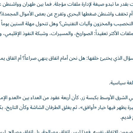
لفات بقدر ما تبدو صيغة لإدارة ملفات مؤجلة. فما بين طهران وواشنطن 
هرمز أم تخفف واشنطن ضغطها البحري وتفرج عن بعض الأموال المجمدة؟ 
لتخصيب والمخزون وآليات التفتيش؟ وهل تتحول مهلة الستين يوماً 
لفات الأكثر تعقيداً: الصواريخ، والمسيرات، وشبكة النفوذ الإقليمي، و
ل الذي يختبئ خلفها: هل نحن أمام اتفاق ينهي صراعاً؟ أم اتفاق يمن
لغة سياسية.
لشرق الأوسط بكبسة زر. كأن أربعة عقود من العداء بين «العدو الإمب
ة يظهر فيها خيار «أوافق»، ثم يغلق الطرفان الشاشة وكأن التاريخ، ب
 قديم.
ع مضمون الاتفاق نفسه. فهذا ليس اتفاق مصالحة، بل اتفاق مصالح. لي