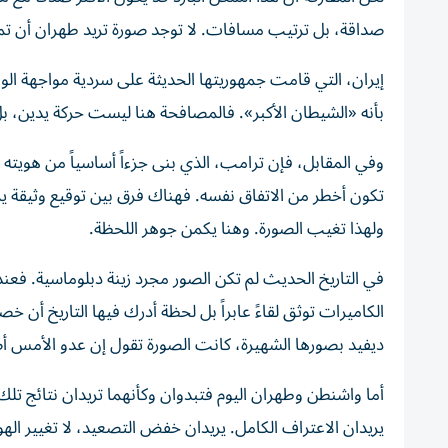
صداقة، بل ترتيب مسافات. لا توجد صورة تريد طهران أن تم
إيران، التي قامت جمهوريتها الحديثة على سردية مواجهة ال
بأنه «الشيطان الأكبر». فالمصافحة هنا ليست حركة يدين، بل
وفي المقابل، فإن ترامب، الذي بنى جزءاً أساسياً من هويته ا
تكون أخطر من الاتفاق نفسه. فهناك فرق بين توقيع وثيقة يم
ولهذا تغيب الصورة. وهنا يكمن جوهر اللحظة.
الكاميرات توثق لقاءً عابراً بل لحظة أدرك فيها التاريخ أن
ديفيد بصورها الشهيرة، كانت الصورة تقول إن عدو الأمس أ
أما واشنطن وطهران اليوم فتبدوان وكأنهما تريدان نتائج تلك 
يريدان الاعتراف الكامل. يريدان خفض التصعيد، لا تغيير الهوي