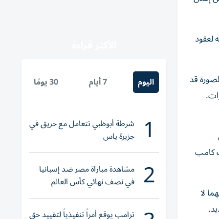
 لعقود
الأكثر قراءة
لصورة قد
اليوم
7 أيام
30 يومًا
ات.
1
شرطة أبوظبي تتعامل مع حريق في
 تكن
جزيرة ياس
جت كامب
2
مشاهدة مباراة مصر ضد إسبانيا
في نصف نهائي كأس العالم
ما لا
لناشئات اليد 2026
يد.
ترامب يوقع أمراً تنفيذياً لتقييد حق