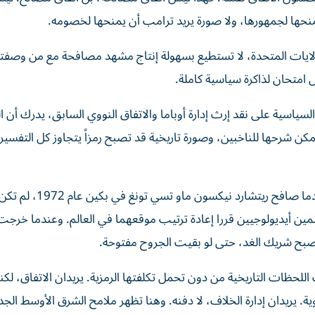
نحها لجمهورها، ولا صورة يريد ترامب أن يمنحها لخصومه.
ولايات المتحدة، لا تستطيع بسهولة إنتاج مشهد مصافحة مع من وصفته
 امتحان لذاكرة سياسية كاملة.
لسياسية على نقد إرث إدارة أوباما والاتفاق النووي السابق، يدرك أن ا
كن شرحها للناخبين، وصورة تاريخية قد تصبح رمزاً يتجاوز كل التفسير
في التاريخ الحديث لم تكن الصور مجرد زينة دبلوماسية. فعندما صافح ريتشارد نيكسون ماو تسي تونغ في بكين عام 1972، لم
 خصمين أيديولوجيين قررا إعادة ترتيب موقعهما في العالم. وعندما خر
صبح شريك الغد، حتى لو بقيت الجروح مفتوحة.
اللحظات التاريخية من دون تحمل تكلفتها الرمزية. يريدان الاتفاق، لكنه
ة. يريدان إدارة الخلاف، لا دفنه. وهنا تظهر ملامح الشرق الأوسط الجد