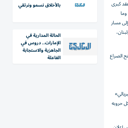
عقد كبرى
بالأخلاق نسمو ونرتقي
وما
إلى مسار
لبنان،
الحالة المدارية في
الإمارات.. دروس في
الجاهزية والاستجابة
ح الصراع
الفاعلة
ريالي»
كل حروبه
س إعلان