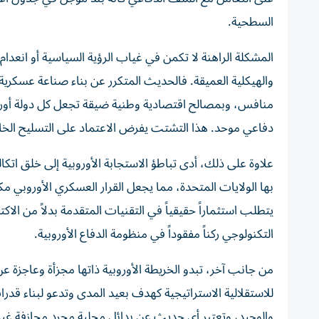
السطحية.
المشكلة الراهنة لا تكمن في غياب الرؤية السياسية أو انعدا
والهيكلية العميقة. فالحديث المتكرر عن بناء صناعة عسكرية
منافس، وبمصالح اقتصادية وطنية ضيقة تجعل كل دولة أوروب
دفاعي موحد. هذا التشتت يفرض الاعتماد على التسليح الخارج
علاوة على ذلك، أدى تباطؤ الاستجابة الأوروبية إلى خلق اتكا
بها الولايات المتحدة، مما يجعل القرار العسكري الأوروبي مك
يتطلب استثماراً حقيقياً في التقنيات المتقدمة بدلاً من الاك
التكنولوجي ركناً مفقوداً في منظومة الدفاع الأوروبية.
من جانب آخر، تبدو الخريطة الأوروبية ذاتها مجزأة وعاجزة ع
للاستقلالية الاستراتيجية كهدف بعيد المدى وتدعو لبناء قدرا
والوحيد، وتعتبر أي حديث عن بدائل محلية مجرد مجازفة غير 