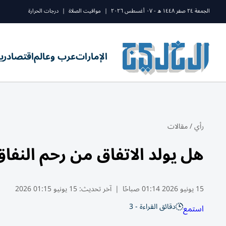
الجمعة ٢٤ صفر ١٤٤٨ ه - ٠٧ أغسطس ٢٠٢٦
|
مواقيت الصلاة
|
درجات الحرارة
الإمارات
عرب وعالم
اقتصاد
ري
رأي
/
مقالات
هل يولد الاتفاق من رحم النفا
15 يونيو 2026 01:14 صباحًا
|
آخر تحديث:
15 يونيو 01:15 2026
دقائق القراءة - 3
استمع