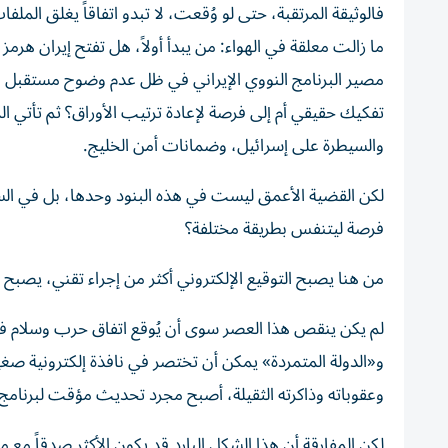
فالوثيقة المرتقبة، حتى لو وُقعت، لا تبدو اتفاقاً يغلق الم
ما زالت معلقة في الهواء: من يبدأ أولاً، هل تفتح إيران 
مصير البرنامج النووي الإيراني في ظل عدم وضوح مستقبل ا
تفكيك حقيقي أم إلى فرصة لإعادة ترتيب الأوراق؟ ثم تأتي الم
والسيطرة على إسرائيل، وضمانات أمن الخليج.
لكن القضية الأعمق ليست في هذه البنود وحدها، بل في السؤا
فرصة ليتنفس بطريقة مختلفة؟
من هنا يصبح التوقيع الإلكتروني أكثر من إجراء تقني، يصبح 
لم يكن ينقص هذا العصر سوى أن يُوقع اتفاق حرب وسلام في ا
و«الدولة المتمردة» يمكن أن تختصر في نافذة إلكترونية صغير
وعقوباته وذاكرته الثقيلة، أصبح مجرد تحديث مؤقت لبرنامج
لكن المفارقة أن هذا الشكل البارد قد يكون الأكثر صدقاً م