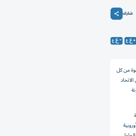
شارك
وة من كل
الاتحاد
نة
وروبية
الحلول