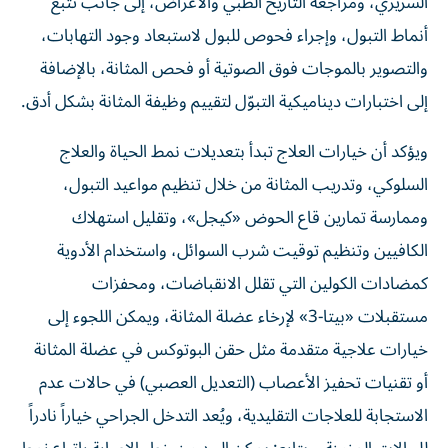
السريري، ومراجعة التاريخ الطبي والأعراض، إلى جانب تتبع
أنماط التبول، وإجراء فحوص للبول لاستبعاد وجود التهابات،
والتصوير بالموجات فوق الصوتية أو فحص المثانة، بالإضافة
إلى اختبارات ديناميكية التبوّل لتقييم وظيفة المثانة بشكل أدق.
ويؤكد أن خيارات العلاج تبدأ بتعديلات نمط الحياة والعلاج
السلوكي، وتدريب المثانة من خلال تنظيم مواعيد التبول،
وممارسة تمارين قاع الحوض «كيجل»، وتقليل استهلاك
الكافيين وتنظيم توقيت شرب السوائل، واستخدام الأدوية
كمضادات الكولين التي تقلل الانقباضات، ومحفزات
مستقبلات «بيتا-3» لإرخاء عضلة المثانة، ويمكن اللجوء إلى
خيارات علاجية متقدمة مثل حقن البوتوكس في عضلة المثانة
أو تقنيات تحفيز الأعصاب (التعديل العصبي) في حالات عدم
الاستجابة للعلاجات التقليدية، ويُعد التدخل الجراحي خياراً نادراً