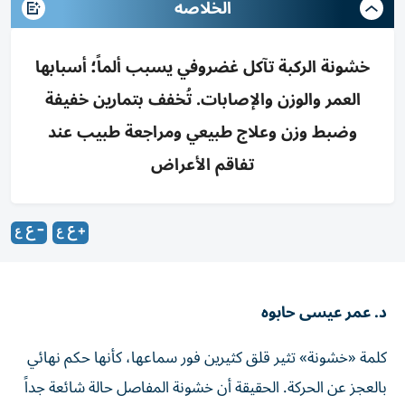
الخلاصه
خشونة الركبة تآكل غضروفي يسبب ألماً؛ أسبابها
العمر والوزن والإصابات. تُخفف بتمارين خفيفة
وضبط وزن وعلاج طبيعي ومراجعة طبيب عند
تفاقم الأعراض
د. عمر عيسى حابوه
كلمة «خشونة» تثير قلق كثيرين فور سماعها، كأنها حكم نهائي
بالعجز عن الحركة. الحقيقة أن خشونة المفاصل حالة شائعة جداً
يمكن التعايش معها والسيطرة عليها بخطوات بسيطة وفعالة.