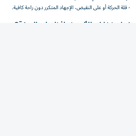
- قلة الحركة أو على النقيض، الإجهاد المتكرر دون راحة كافية.
كيف نخفف الألم ونحافظ على الحركة؟
- التمارين المنتظمة الخفيفة: مثل المشي والسباحة، تقوي
العضلات المحيطة بالمفصل وتقلل الضغط عليه، خلافًا للاعتقاد
الشائع بأن الراحة التامة هي الحل.
- ضبط الوزن: كل كيلوغرام زائد يزيد الضغط على الركبة عدة
أضعاف عند المشي.
- العلاج الطبيعي: يساعد على تحسين المرونة والقوة العضلية.
- المسكنات الموضعية أو الفموية: تحت إشراف طبي، للتحكم
في نوبات الألم الحادة.
- استخدام دعامات أو عصا عند الحاجة: لتخفيف الحمل عن