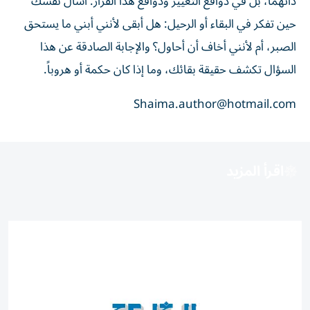
ذاتهما، بل في دوافع التغيير ودوافع هذا القرار. اسأل نفسك
حين تفكر في البقاء أو الرحيل: هل أبقى لأنني أبني ما يستحق
الصبر، أم لأنني أخاف أن أحاول؟ والإجابة الصادقة عن هذا
السؤال تكشف حقيقة بقائك، وما إذا كان حكمة أو هروباً.
Shaima.author@hotmail.com
اقرأ المزيد