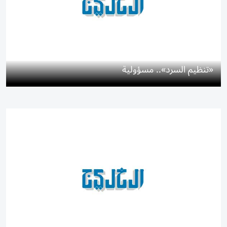
«تنظيم السرد».. مسؤولية