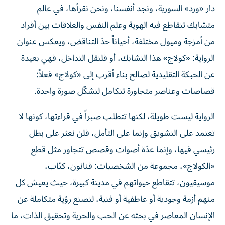
دار «ورد» السورية، ونجد أنفسنا، ونحن نقرأها، في عالم
متشابك تتقاطع فيه الهوية وعلم النفس والعلاقات بين أفراد
من أمزجة وميول مختلفة، أحياناً حدّ التناقض، ويعكس عنوان
الرواية: «كولاج» هذا التشابك، أو فلنقل التداخل، فهي بعيدة
عن الحبكة التقليدية لصالح بناء أقرب إلى «كولاج» فعلاً:
قصاصات وعناصر متجاورة تتكامل لتشكّل صورة واحدة.
الرواية ليست طويلة، لكنها تتطلب صبراً في قراءتها، كونها لا
تعتمد على التشويق وإنما على التأمل، فلن نعثر على بطل
رئيسي فيها، وإنما عدّة أصوات وقصص تتجاور مثل قطع
«الكولاج»، مجموعة من الشخصيات: فنانون، كتّاب،
موسيقيون، تتقاطع حيواتهم في مدينة كبيرة، حيث يعيش كل
منهم أزمة وجودية أو عاطفية أو فنية، لتصنع رؤية متكاملة عن
الإنسان المعاصر في بحثه عن الحب والحرية وتحقيق الذات، ما