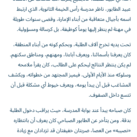
عبيد الطابور، ناظر مدرسة رأس الخيمة الثانوية، الذي ارتبط
اسمه بأجيال متعاقبة من أبناء الإمارة، وقضى سنوات طويلة
في مهنة لم ينظر إليها يوماً كوظيفة، بل كرسالة ومسؤولية.
تحت يديه تخرج آلاف الطلبة، وبحكم كونه من أبناء المنطقة،
كان يعرفنا بأسمائنا، ويعرف آباءنا، ومهنهم، ومناطق سكنهم.
لم يكن ينتظر النتائج ليحكم على الطالب، كان يقرأ ملامحه
وسلوكه منذ الأيام الأولى، فيميز المجتهد من خطواته، ويكشف
المشاغب قبل أن يبدأ يومه، ويعرف خيوط أي مشكلة قبل أن
تتسع داخل الصفوف.
كان صباحه يبدأ عند بوابة المدرسة، حيث يراقب دخول الطلبة
بدقة. ومن يتأخر عن الطابور الصباحي كان يعرف أن بانتظاره
«نصيبه» من العصا، ضربتان خفيفتان قد تزدادان مع زيادة