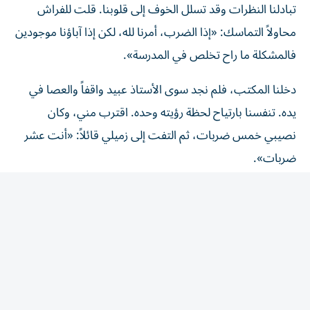
تبادلنا النظرات وقد تسلل الخوف إلى قلوبنا. قلت للفراش
محاولاً التماسك: «إذا الضرب، أمرنا لله، لكن إذا آباؤنا موجودين
فالمشكلة ما راح تخلص في المدرسة».
دخلنا المكتب، فلم نجد سوى الأستاذ عبيد واقفاً والعصا في
يده. تنفسنا بارتياح لحظة رؤيته وحده. اقترب مني، وكان
نصيبي خمس ضربات، ثم التفت إلى زميلي قائلاً: «أنت عشر
ضربات».
لم يتمالك زميلي نفسه وسأل ببراءة ممزوجة بالدهشة: «ليش
أنا عشر وهو خمس؟».
ابتسم الأستاذ عبيد ابتسامة لا تُنسى، وقال:«هذا شقي... لكن
درجاته زينة. أما أنت، فشقي ودرجاتك كلها تعبانة... يعني شقي
وغبي، عرفت ليش؟».