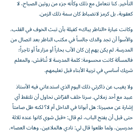
التأخير. كنا نتعامل مع ذلك وكأنه جزء من روتين الصباح، لا
كعقوبة، بل كرمز لانضباط كان سمة ذلك الزمن.
وكانت عبارة «الناظر يباك» كفيلة بأن تبث الخوف في القلب.
والأسوأ أن تجد والدك جالساً في مكتب الناظر بعد اتصال من
المدرسة. لم يكن يهم إن كان الأب بحاراً أو مزارعاً أو تاجراً؛
فالمسألة كانت محسومة: كلمة المدرسة لا تُناقش، والمعلم
شريك أساسي في تربية الأبناء قبل تعليمهم.
ولا يغيب عن ذاكرتي ذلك اليوم الذي استدعاني فيه الأستاذ
عبيد مع أحد زملائي. سرنا خلف الفرّاش نحاول أن نلتقط أي
إشارة عن مصيرنا: هل أبوانا في الداخل أم لا؟ لكنه ظل صامتاً
حتى قبل أن يفتح الباب، ثم قال: «قبل شوي كانوا عنده ثلاثة
مدرسين، ولما طلعوا قال لي: نادي هالملاعين، وهات العصا».