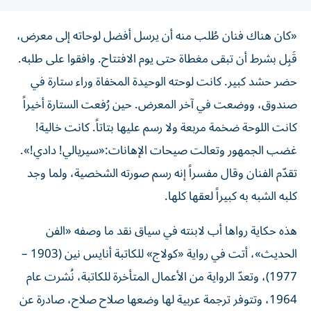
«كان هناك فنان طُلب منه أن يرسل أفضل لوحاته إلى معرض،
قَبِل بشرط أن تبقى مغطاة حتى يوم الافتتاح. وافقوا على طلبه.
حضر حشد كبير. كانت لوحته الوحيدة المخفاة وراء ستارة في
صندوق، ووضعت في آخر المعرض. حين رُفعت الستارة أخيراً
كانت اللوحة ضخمة مربعة ولا رسم عليها بتاتاً. كانت خالية!
غضب الجمهور وتعالت صيحات الإهانات:«سيريالي! دادي!».
تقدّم الفنان وقال مفسراً إنه رسم صورته الشخصية، ولما وجد
كلبه الشبه به كبيراً لعقها كلها.
هذه حكاية رواها أب لابنته في سياق نقد ما وصفه «الفن
الحديث»، أتت في رواية «كولاج» للكاتبة أنايس نين (1903 –
1977)، وتعدّ الرواية من الأعمال المتأخرة للكاتبة، نُشرت عام
1964، وتتوفر ترجمة عربية لها وضعها صلاح صلاح، صادرة عن