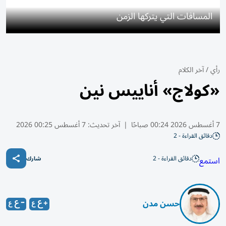
المسافات التي يتركها الزمن
رأي
/
آخر الكلام
«كولاج» أناييس نين
7 أغسطس 2026 00:24 صباحًا
|
آخر تحديث:
7 أغسطس 00:25 2026
دقائق القراءة - 2
دقائق القراءة - 2
استمع
شارك
حسن مدن