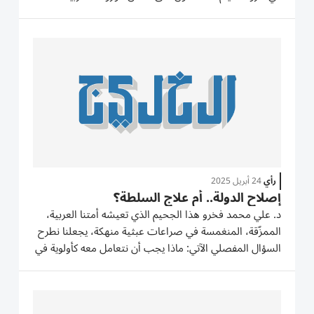
إسلامية تاريخية، سياسية واجتماعية وثقافية ومذهبية
طائفية، تتناقض والأسس التي قامت عليها مكونات شرعية
الدولة/ الأمة...
رأي
24 أبريل 2025
إصلاح الدولة.. أم علاج السلطة؟
د. علي محمد فخرو هذا الجحيم الذي تعيشه أمتنا العربية،
الممزّقة، المنغمسة في صراعات عبثية منهكة، يجعلنا نطرح
السؤال المفصلي الآتي: ماذا يجب أن نتعامل معه كأولوية في
هذه المرحلة: إصلاح الأسس التي قامت عليها الدولة الوطنية
العربية الحديثة أم مواجهة الأمراض التي أصابت سلطة
تلك...