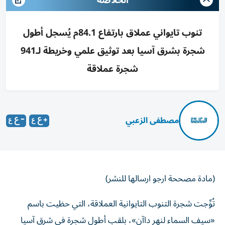
الخلاصه
تنوب تايواني عملاق بارتفاع 84.1م يُسجل أطول
شجرة بشرق آسيا بعد توثيق علمي وخريطة لـ941
شجرة عملاقة
مصطفى الزعبي
(مادة مصححة ارجو ارسالها للنشر)
تُوِّجت شجرة التنوب التايوانية العملاقة، التي حظيت باسم
«سيف السماء لنهر داآن»، بلقب أطول شجرة في شرق آسيا