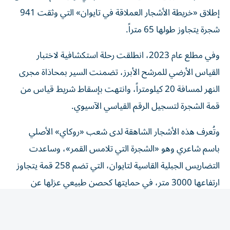
إطلاق «خريطة الأشجار العملاقة في تايوان» التي وثقت 941
شجرة يتجاوز طولها 65 متراً.
وفي مطلع عام 2023، انطلقت رحلة استكشافية لاختبار
القياس الأرضي للمرشح الأبرز، تضمنت السير بمحاذاة مجرى
النهر لمسافة 20 كيلومتراً، وانتهت بإسقاط شريط قياس من
قمة الشجرة لتسجيل الرقم القياسي الآسيوي.
وتُعرف هذه الأشجار الشاهقة لدى شعب «روكاي» الأصلي
باسم شاعري وهو «الشجرة التي تلامس القمر»، وساعدت
التضاريس الجبلية القاسية لتايوان، التي تضم 258 قمة يتجاوز
ارتفاعها 3000 متر، في حمايتها كحصن طبيعي عزلها عن
عمليات قطع الأشجار الصناعية التي جرت في القرن الماضي،
لتبقى الغابات مسيطرة على 60% من مساحة الجزيرة.