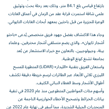
بارتفاع قياسي بلغ 84.1 متر، وذلك بعد رحلة بحث وتوثيق
علمي شاقة استمرت قرابة عقد من الزمان في أعماق الغابات
الوعرة للجزيرة من قبل باحثين بمعهد أبحاث الغابات التايواني.
وجاء هذا الاكتشاف بفضل جهود فريق متخصص يُدعى «باحثو
أشجار تايوان»، والذي يضم متسلقي أشجار محترفين، وعلماء
بيئة، وجيولوجيين، بالتعاون مع خبراء الاستشعار عن بُعد
بجامعة تشنغ كونغ الوطنية.
واستعان الفريق بتقنية «الليدار» (LiDAR) المتطورة للمسح
الليزري ثلاثي الأبعاد عبر الطائرات لرسم خريطة دقيقة تكشف
أطوال الأشجار وسط الغطاء النباتي الكثيف.
وأسهم مئات المواطنين المتطوعين منذ عام 2020 في تنقية
بيانات الخرائط وتصحيح الأخطاء الخوارزمية الناجمة عن
المنحدرات الجبلية الشديدة، مما أسفر في نهاية عام 2022 عن