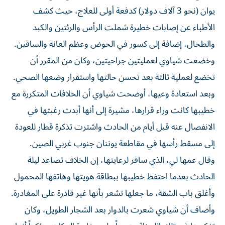
يوان (نحو 3 آلاف دولار) كدفعة أولى للعلاج، حيث كشف
الأطباء عن إصابات خطيرة شملت الرأس والرئتين والكبد
والطحال، إضافة إلى كسور في الحوض وعظم العانة والساقين.
وخضعت شياوي لعمليتين جراحيتين، وكان من المقرر أن
تخضع لعملية ثالثة بعد تحسن حالتها واستقرار وضعها الصحي.
وبعد استعادة وعيها، أوضحت شياوي أن الخلافات المتكررة مع
خطيبها كانت وراء قرارها، مشيرة إلى أنها أبدت رغبتها في
الانفصال عنه قبل أيام من الحادث واشترت تذكرة قطار للعودة
إلى مسقط رأسها في مقاطعة يوننان جنوب غربي الصين.
وقال عمها لي، الذي سافر لرعايتها، إن الخلاف تصاعد ليلة
الحادث بعدما احتفظ خطيبها ببطاقة هويتها وهاتفها المحمول
وأغلق باب الشقة، ما جعلها تشعر بأنها غير قادرة على المغادرة.
وأضاف أن شياوي شعرت بالدوار بعد الشجار الطويل، وكان