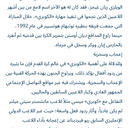
الويلزي ريان غيجز، فقد كان له هو الآخر اسم لامع من بين أشهر
اللاعبين الذين نجحوا في تنفيذ مهارة «الكوبري»، خلال المباراة
التي جمعت فريقه بنظيره توتنهام هوتسبير في عام 1992،
حينما راوغ المدافع ديان أوستن بتمرير الكرة بين قدميه ثم أنفرد
بالحارس إيان ووكر وسجل في مرماه.
إعجاب وسخرية
وللدلالة على أهمية «الكوبري» في عالم كرة القدم فإن ما يثيره
من ردود أفعال يؤكد ذلك، ويراوح الجنون بهذه الحركة الفنية بين
الإعجاب والسخرية، ويشترك فيه عبر مواقع التواصل الإجتماعي
الجمهور العادي وكبار اللاعبين السابقين والحاليين.
التفاعل مع «كوبري» ميسي مثلاً للاعب مانشستر سيتي ميلنر
لم يكن عادياً، وأثار ردود فعل واسعة؛ حيث عبر اللاعب الدولي
الإنجليزي السابق ريو فيرديناند عن إعجابه بأداء اللاعب