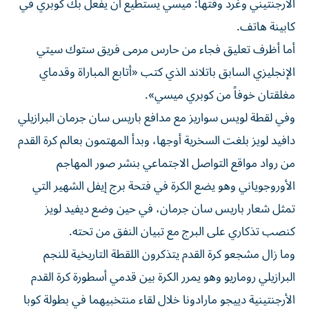
الأرجنتيني وغرد وقتها: ميسي يستطيع أن يفعل بك كوبري في
كابينة هاتف.
أما أظرف تعليق فجاء من حارس مرمى فريق ستوك سيتي
الإنجليزي السابق باتلاند الذي كتب «أتابع المباراة وقدماي
مغلقتان خوفاً من كوبري ميسي».
وفي لقطة لويس سواريز مع مدافع باريس سان جرمان البرازيلي
دافيد لويز بلغت السخرية أوجها، وبدأ المهتمون بعالم كرة القدم
من رواد مواقع التواصل الاجتماعي بنشر صور المهاجم
الأوروجوياني وهو يضع الكرة في فتحة برج إيفل الشهير التي
تمثل شعار باريس سان جرمان، في حين وضع ديفيد لويز
كنصب تذكاري على البرج مع تبيان النفق من تحته.
وما زال مشجعو كرة القدم يتذكرون اللقطة التاريخية للنجم
البرازيلي روماريو وهو يمرر الكرة بين قدمي أسطورة كرة القدم
الأرجنتينية دييجو مارادونا خلال لقاء منتخبيهما في بطولة كوبا