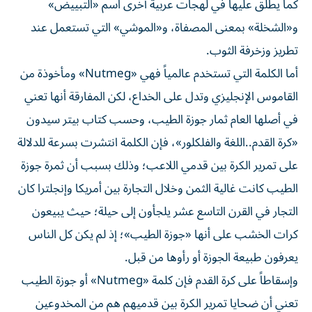
كما يطلق عليها في لهجات عربية أخرى اسم «التبييض»
و«الشخلة» بمعنى المصفاة، و«الموشي» التي تستعمل عند
تطريز وزخرفة الثوب.
أما الكلمة التي تستخدم عالمياً فهي «Nutmeg» ومأخوذة من
القاموس الإنجليزي وتدل على الخداع، لكن المفارقة أنها تعني
في أصلها العام ثمار جوزة الطيب، وحسب كتاب بيتر سيدون
«كرة القدم..اللغة والفلكلور»، فإن الكلمة انتشرت بسرعة للدلالة
على تمرير الكرة بين قدمي اللاعب؛ وذلك بسبب أن ثمرة جوزة
الطيب كانت غالية الثمن وخلال التجارة بين أمريكا وإنجلترا كان
التجار في القرن التاسع عشر يلجأون إلى حيلة؛ حيث يبيعون
كرات الخشب على أنها «جوزة الطيب»؛ إذ لم يكن كل الناس
يعرفون طبيعة الجوزة أو رأوها من قبل.
وإسقاطاً على كرة القدم فإن كلمة «Nutmeg» أو جوزة الطيب
تعني أن ضحايا تمرير الكرة بين قدميهم هم من المخدوعين