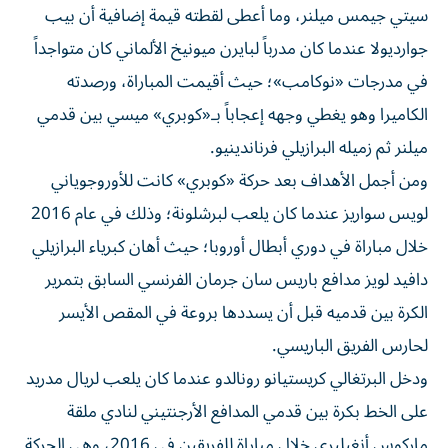
سيتي جيمس ميلنر، وما أعطى لقطته قيمة إضافية أن بيب
جوارديولا عندما كان مدرباً لبايرن ميونيخ الألماني كان متواجداً
في مدرجات «نوكامب»؛ حيث أقيمت المباراة، ورصدته
الكاميرا وهو يغطي وجهه إعجاباً بـ«كوبري» ميسي بين قدمي
ميلنر ثم زميله البرازيلي فرناندينيو.
ومن أجمل الأهداف بعد حركة «كوبري» كانت للأوروجوياني
لويس سواريز عندما كان يلعب لبرشلونة؛ وذلك في عام 2016
خلال مباراة في دوري أبطال أوروبا؛ حيث أهان كبرياء البرازيلي
دافيد لويز مدافع باريس سان جرمان الفرنسي السابق بتمرير
الكرة بين قدميه قبل أن يسددها بروعة في المقص الأيسر
لحارس الفريق الباريسي.
ودخل البرتغالي كريستيانو رونالدو عندما كان يلعب لريال مدريد
على الخط بكرة بين قدمي المدافع الأرجنتيني لنادي ملقة
ماركوس أنغيليري خلال مباراة للفريقين في 2016، وهي الحركة