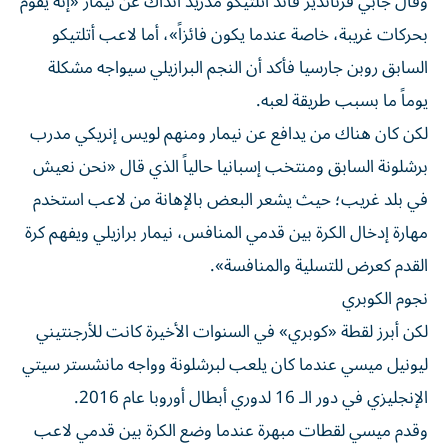
وقال جابي فرنانديز قائد أتلتيكو مدريد آنذاك عن نيمار «إنه يقوم
بحركات غريبة، خاصة عندما يكون فائزاً»، أما لاعب أتلتيكو
السابق روبن جارسيا فأكد أن النجم البرازيلي سيواجه مشكلة
يوماً ما بسبب طريقة لعبه.
لكن كان هناك من يدافع عن نيمار ومنهم لويس إنريكي مدرب
برشلونة السابق ومنتخب إسبانيا حالياً الذي قال «نحن نعيش
في بلد غريب؛ حيث يشعر البعض بالإهانة من لاعب استخدم
مهارة إدخال الكرة بين قدمي المنافس، نيمار برازيلي ويفهم كرة
القدم كعرض للتسلية والمنافسة».
نجوم الكوبري
لكن أبرز لقطة «كوبري» في السنوات الأخيرة كانت للأرجنتيني
ليونيل ميسي عندما كان يلعب لبرشلونة وواجه مانشستر سيتي
الإنجليزي في دور الـ 16 لدوري أبطال أوروبا عام 2016.
وقدم ميسي لقطات مبهرة عندما وضع الكرة بين قدمي لاعب