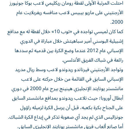
احتلت المرتبة الأولى لقطة رومان ريكليمي لاعب بوكا جونيورز
الأرجنتيني على ماريو بيبيس لاعب منافسه ريفربلايت عام
2000.
كما كان لميسي تواجده في «توب 10» خلال لقطة له مع مدافع
إشبيلية البوسني أمير سباهيتش خلال مباراة في الدوري
الإسباني عام 2012 عندما وضع الكرة بين قدميه ثم سددها
رائعة في شباك الفريق الأندلسي.
وتواجد الأرجنتيني فيرناندو ريدوندو لاعب وسط ريال مدريد
الإسباني السابق في القائمة من خلال حركته على لاعب
مانشستر يونايتد الإنجليزي هينينج بيرج عام 2000 في دوري
أبطال أوروبا؛ حيث تلاعب ريدوندو بمدافع مانشستر السابق
على الجناح بكرة بكعبه، قبل أن يرسل الكرة لزميله راؤول
جونزاليس الذي لم يجد أي صعوبة تذكر في إيداع الكرة الشباك.
أما صانع ألعاب فريق مانشستر يونايتد الإنجليزي السابق،