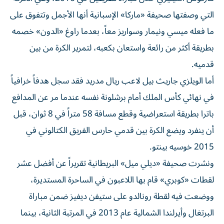
التي وصفتها صحيفة «ماركا» الإسبانية أنها الأجمل وتتفوق على
ما فعله ميسي ونيمار وسواريز معاً، بعدما راوغ «الدون» خصمه
بطريقة أكثر من رائعة واستعان بكعبه، لتمرير الكرة من بين
قدميه.
أما الويلزي جاريث بيل لاعب ريال مدريد فقد سجل هدفاً خرافياً
في نهائي كأس الملك أمام برشلونة نفسه عندما مر عن المدافع
باترا بطريقة استعراضية وقطع مسافة 58 متراً في 8 ثوان، قبل
أن ينفرد ويضع الكرة بين قدمي حارس الفريق الكتالوني في
2015 خوسيه بينتو.
ونشرت صحيفة «ديلي ميل» البريطانية تقريراً عن أفضل عشر
لقطات «كوبري» قام بها اللاعبون في الساحرة المستديرة،
ووضعت فيه لقطة رونالدو على ستيفن ديفيز ضمن مباراة
البرتغال وأيرلندا الشمالية عام 2013 في المرتبة الثانية، بينما