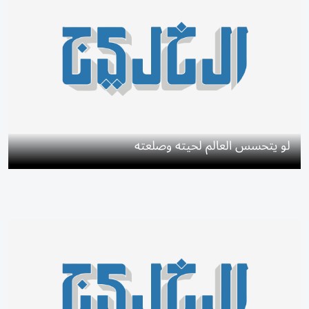
لو يتحسس العالم لحيته وصلعته