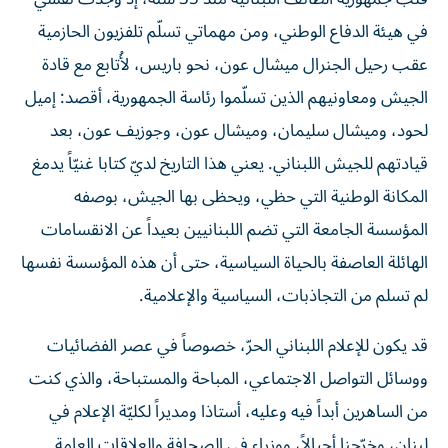
في هيئة الدفاع الوطني، ومن مهماتي تسلّم تلفزيون الحازمية
عقب رحيل الجنرال ميشال عون، نحو باريس، لأُتابع مع قادة
الجيش ومعاونيهم الذين تسلّموا رئاسة الجمهورية، أقصد: إميل
لحود، وميشال سليمان، وميشال عون، وجوزيف عون، بعد
قيادتهم للجيش اللبناني. يعني هذا التاريخ لديّ كتابا غنيّاً يدمغ
المكانة الوطنية التي حظي، ويحظى بها الجيش، بوصفه
المؤسسة الجامعة التي تضم اللبنانيين بعيداً عن الانقسامات
الهائلة العاصفة بالحياة السياسية، حتى أن هذه المؤسسة نفسها
لم تسلم من التجاذبات، السياسية والإعلامية.
قد يكون للإعلام اللبناني الحرّ، خصوصاً في عصر الفضائيات
ووسائل التواصل الاجتماعي، المباحة والمستباحة، والذي كنت
من الساهرين أبداً فيه وعليه، أستاذا ومديراً لكليّة الإعلام في
لبنان، وخرّجنا أجيالاً، ووزراء في الصحافة والعلاقات العامة