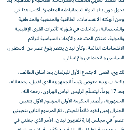
هذا التعدد الحزبي المُغلّف بالصراعات، الطائفية والمذهبية، بما
يحول دون بناء الدولة الديمقراطية المعاصرة. أكتب هذا في
وطن أنهكته الانقسامات، الطائفية والمذهبية والمناطقية
والشخصانية، وتداخلت في شؤونه تأثيرات القوى الإقليمية
والدولية، فتتكرّر المشاهد والأزمات السياسية لتراكم
الانقسامات الدائمة، وكأن لبنان ينتظر بلوغ عصر من الاستقرار،
السياسي والاجتماعي والإنساني.
للتاريخ، قضى الاجتماع الأول للبرلمان بعد اتفاق الطائف،
بانتخاب رينيه معوض رئيساً للجمهورية الذي اغتيل، رحمه الله،
بعد 17 يوماً، ليتسلّم الرئيس الياس الهراوي، رحمه الله،
الجمهورية، وتُصدر الحكومة الأولى المرسوم الأوّل بتعيين
الجنرال إميل لحّود قائداً للجيش، ثمّ المرسوم الثاني بتعييني
عضواً في مجلس إدارة تلفزيون لبنان، الأمر الذي جعلني في
قلب جمهورية الطائف اللبنانية منذ 35 سنة، إذ وجدت نفسي