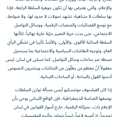
والإعلام، والتي يفترض بها أن تكون جوهرة السلطة الرابعة، فإذا
بها سلطات لا متناهية، تشهد تحولات لا حدود لها، ولا ضوابط،
مع توسع الفضائيات والمنصات الرقمية، ووسائل التواصل
الاجتماعي، حتى بدت حرية التعبير حرّية عارية نهائياً، لكأنها
السلطة السائبة الأقوى، والأولى، والأشدّ تأثيرا في تشظّي الرأي
العام، وتوجيه النقاشات السياسية والاجتماعية بما يستحيل
ضبطه عبر ساحات وسائل التواصل، كما تسمّى في لبنان. ليس
معقولاً أنّ معظم من يطلّون من الشاشات وينشرون النصوص
أدمنوا القول بالساحة، أو الساحات اللبنانية.
إذا كان الفيلسوف مونتسكيو أرسى مسألة توازن السلطات
بوصفها الضامنة للديمقراطية، فإن الواقع اللبناني يوحي بأن
الإعلام بات، بحريّاته الرقمية، خارج أسوار القوانين في لبنان
تحديداً، إذ أصبح لاعباً رئيساً يتجاوز بتأثيره المؤسسات