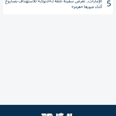
5
الإمارات.. تعرض سفينة تابعة لـ«أدنوك» للاستهداف بصاروخ
أثناء عبورها «هرمز»