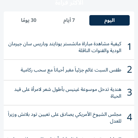
الأكثر قراءة
اليوم
7 أيام
30 يومًا
1
كيفية مشاهدة مباراة مانشستر يونايتد وباريس سان جيرمان
الودية والقنوات الناقلة
2
طقس السبت غائم جزئياً مغبر أحياناً مع سحب ركامية
3
هندية تدخل موسوعة غينيس بأطول شعر لامرأة على قيد
الحياة
4
مجلس الشيوخ الأمريكي يصادق على تعيين تود بلانش وزيراً
للعدل