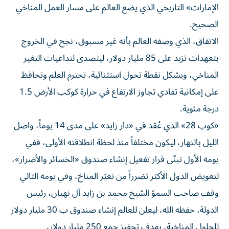
الإمارات» التاريخي الذي يضع العالم على مسار العمل المناخي
الصحيح.
الاتفاق، الذي وصفه العالم بأنه غير مسبوق، نجح في الخروج
بتعهدات تزيد على 85 مليار دولار، ليتصدى لتداعيات التغير
المناخي، ويشكل نقطة تحول استثنائية، تحترم العلم وتحافظ
على إمكانية تفادي تجاوز الارتفاع في حرارة كوكب الأرض 1.5
درجة مئوية.
«كوب 28» الذي عُقد في «دار زايد» على مدى 14 يوماً، واصل
الليل بالنهار، ليكون مختلفاً منذ لحظة انطلاقته الأولى، ففي
يومه الأول تبنّى قرار تفعيل إنشاء صندوق «الخسائر والأضرار»،
لتعويض الدول الأكثر تضرراً من تغيّر المناخ، وفي يومه التالي
وقف صاحب السموّ الشيخ محمد بن زايد آل نهيان، رئيس
الدولة، حفظه الله، ليعلن للعالم إنشاء صندوق ب 30 مليار دولار
للحلول المناخية، بهدف تحفيز جمع 250 مليار دولار،