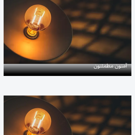
آمنون مطمئنون