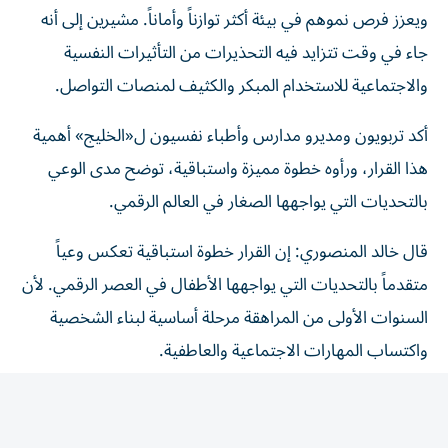
ويعزز فرص نموهم في بيئة أكثر توازناً وأماناً. مشيرين إلى أنه
جاء في وقت تتزايد فيه التحذيرات من التأثيرات النفسية
والاجتماعية للاستخدام المبكر والكثيف لمنصات التواصل.
أكد تربويون ومديرو مدارس وأطباء نفسيون ل«الخليج» أهمية
هذا القرار، ورأوه خطوة مميزة واستباقية، توضح مدى الوعي
بالتحديات التي يواجهها الصغار في العالم الرقمي.
قال خالد المنصوري: إن القرار خطوة استباقية تعكس وعياً
متقدماً بالتحديات التي يواجهها الأطفال في العصر الرقمي. لأن
السنوات الأولى من المراهقة مرحلة أساسية لبناء الشخصية
واكتساب المهارات الاجتماعية والعاطفية.
وأوضح أن الأطفال في هذه المرحلة يحتاجون إلى مساحات
أكبر، للتفاعل المباشر والتعلم الواقعي واكتشاف قدراتهم، بعيداً
من التأثيرات المستمرة لمنصات التواصل. والتنظيم المبكّر لا