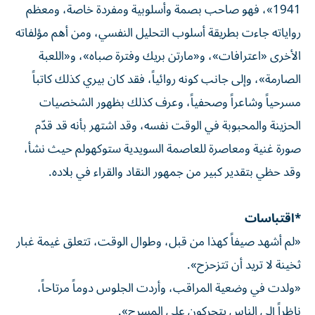
1941»، فهو صاحب بصمة وأسلوبية ومفردة خاصة، ومعظم
رواياته جاءت بطريقة أسلوب التحليل النفسي، ومن أهم مؤلفاته
الأخرى «اعترافات»، و«مارتن بريك وفترة صباه»، و«اللعبة
الصارمة»، وإلى جانب كونه روائياً، فقد كان بيري كذلك كاتباً
مسرحياً وشاعراً وصحفياً، وعرف كذلك بظهور الشخصيات
الحزينة والمحبوبة في الوقت نفسه، وقد اشتهر بأنه قد قدّم
صورة غنية ومعاصرة للعاصمة السويدية ستوكهولم حيث نشأ،
وقد حظي بتقدير كبير من جمهور النقاد والقراء في بلاده.
*اقتباسات
«لم أشهد صيفاً كهذا من قبل، وطوال الوقت، تتعلق غيمة غبار
ثخينة لا تريد أن تتزحزح».
«ولدت في وضعية المراقب، وأردت الجلوس دوماً مرتاحاً،
ناظراً إلى الناس يتحركون على المسرح».