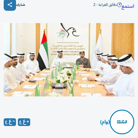
دقائق القراءة - 2
استمع
شارك
(وام)