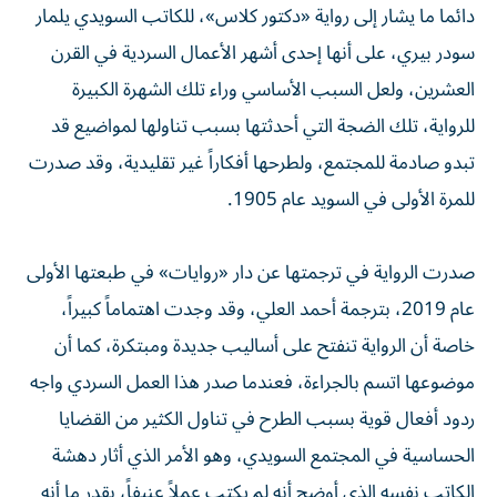
دائما ما يشار إلى رواية «دكتور كلاس»، للكاتب السويدي يلمار
سودر بيري، على أنها إحدى أشهر الأعمال السردية في القرن
العشرين، ولعل السبب الأساسي وراء تلك الشهرة الكبيرة
للرواية، تلك الضجة التي أحدثتها بسبب تناولها لمواضيع قد
تبدو صادمة للمجتمع، ولطرحها أفكاراً غير تقليدية، وقد صدرت
للمرة الأولى في السويد عام 1905.
صدرت الرواية في ترجمتها عن دار «روايات» في طبعتها الأولى
عام 2019، بترجمة أحمد العلي، وقد وجدت اهتماماً كبيراً،
خاصة أن الرواية تنفتح على أساليب جديدة ومبتكرة، كما أن
موضوعها اتسم بالجراءة، فعندما صدر هذا العمل السردي واجه
ردود أفعال قوية بسبب الطرح في تناول الكثير من القضايا
الحساسية في المجتمع السويدي، وهو الأمر الذي أثار دهشة
الكاتب نفسه الذي أوضح أنه لم يكتب عملاً عنيفاً، بقدر ما أنه