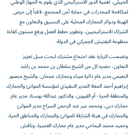
الخييلي، أهمية الدور الاستراتيجي الذي يقوم به الجهاز الوطني
لمكافحة المخدرات في حماية أمن المجتمع، لافتاً إلى حرص
الهيئة ودوائر الجمارك المحلية على التنسيق والتعاون مع
الشركاء الاستراتيجيين، وتطوير خطط العمل ورفع مستوى كفاءة
منظومة التفتيش الجمركي في الدولة.
وتضمنت الزيارة عقد اجتماع مشترك لبحث سبل تعزيز
التعاون، حضره كل من الشيخ سلطان بن محمد بن راشد
النعيمي مدير عام دائرة ميناء وجمارك عجمان، والشيخ منصور
إبراهيم أحمد المعلا المدير التنفيذي لمؤسسة الموانئ والجمارك
والمنطقة الحرة - أم القيوين، والدكتور عبدالله بوسناد مدير عام
جمارك دبي، ومحمد مير عبد الرحمن السراح مدير الموانئ
والجمارك في هيئة الشارقة للموانئ والجمارك والمناطق الحرة،
وحميد محمد اليماحي مدير عام جمارك الفجيرة. وناقش