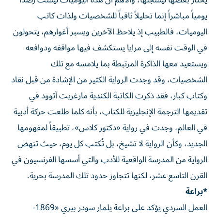
يختار بعضها ليسجلها، والأهم أن هذه اليوميات ليست رصداً
يومياً مباشراً إنما تحليلاً ثاقباً للشخصيات ولذات كاتب
اليوميات، فالطبيب إذ يلاحظ الآخرين ويسبر أغوارهم، يتحولون
في الوقت نفسه إلى مرايا يستكشف فيها مواقفه ودوافعه
ويستعيد معها الذاكرة المرتبطة بما يلامسه مع تلك
الشخصيات، وقد وجدت الرواية الكثير من الإشادة من قبل نقاد
وكتاب كبار، فقد ذكرت الكاتبة الكندية مارغريت آتوود في
تقديمها الترجمة الإنجليزية للكتاب، بأنه كلما طلعت حركة أدبية
في العالم، وجدت في رواية «دكتور كلاس»، تطبيقاً لمفهومها
الجديد، وكأن الرواية لا تشيخ، بل تُكتب كل يوم، حيث تنهض
الرواية من المدرسة الواقعية للأدب والتي أسسها الفرنسيون في
القرن التاسع عشر، لكنها تتجاوز حدود تلك المدرسة بحرية.
*براعة
العمل السردي يؤكد على براعة يلمار سودر بيري «1869-