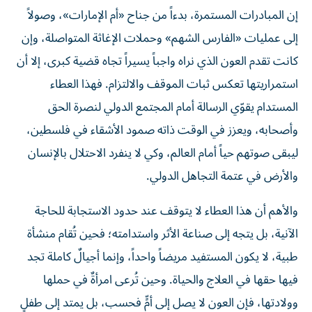
إن المبادرات المستمرة، بدءاً من جناح «أم الإمارات»، وصولاً
إلى عمليات «الفارس الشهم» وحملات الإغاثة المتواصلة، وإن
كانت تقدم العون الذي نراه واجباً يسيراً تجاه قضية كبرى، إلا أن
استمراريتها تعكس ثبات الموقف والالتزام. فهذا العطاء
المستدام يقوّي الرسالة أمام المجتمع الدولي لنصرة الحق
وأصحابه، ويعزز في الوقت ذاته صمود الأشقاء في فلسطين،
ليبقى صوتهم حياً أمام العالم، وكي لا ينفرد الاحتلال بالإنسان
والأرض في عتمة التجاهل الدولي.
والأهم أن هذا العطاء لا يتوقف عند حدود الاستجابة للحاجة
الآنية، بل يتجه إلى صناعة الأثر واستدامته؛ فحين تُقام منشأة
طبية، لا يكون المستفيد مريضاً واحداً، وإنما أجيالٌ كاملة تجد
فيها حقها في العلاج والحياة. وحين تُرعى امرأةٌ في حملها
وولادتها، فإن العون لا يصل إلى أمٍّ فحسب، بل يمتد إلى طفلٍ