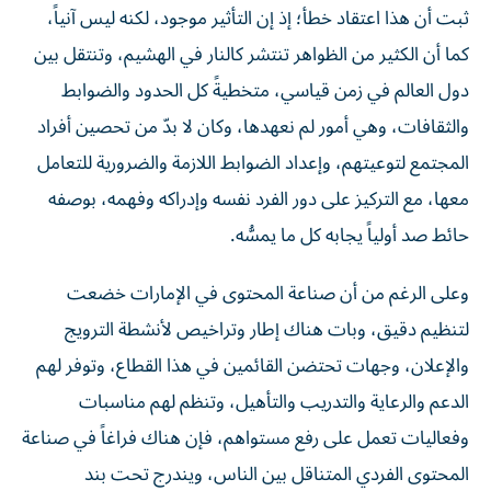
كما أن الكثير من الظواهر تنتشر كالنار في الهشيم، وتنتقل بين
دول العالم في زمن قياسي، متخطيةً كل الحدود والضوابط
والثقافات، وهي أمور لم نعهدها، وكان لا بدّ من تحصين أفراد
المجتمع لتوعيتهم، وإعداد الضوابط اللازمة والضرورية للتعامل
معها، مع التركيز على دور الفرد نفسه وإدراكه وفهمه، بوصفه
حائط صد أولياً يجابه كل ما يمسُّه.
وعلى الرغم من أن صناعة المحتوى في الإمارات خضعت
لتنظيم دقيق، وبات هناك إطار وتراخيص لأنشطة الترويج
والإعلان، وجهات تحتضن القائمين في هذا القطاع، وتوفر لهم
الدعم والرعاية والتدريب والتأهيل، وتنظم لهم مناسبات
وفعاليات تعمل على رفع مستواهم، فإن هناك فراغاً في صناعة
المحتوى الفردي المتناقل بين الناس، ويندرج تحت بند
المحتوى الشخصي الذي يعكس تأثرهم ويسرد يومياتهم، وهو