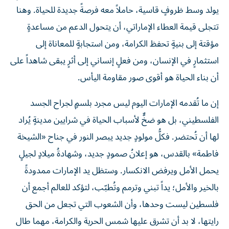
يولد وسط ظروفٍ قاسية، حاملاً معه فرصةً جديدة للحياة. وهنا
تتجلى قيمة العطاء الإماراتي، أن يتحول الدعم من مساعدةٍ
مؤقتة إلى بنيةٍ تحفظ الكرامة، ومن استجابةٍ للمعاناة إلى
استثمارٍ في الإنسان، ومن فعلٍ إنساني إلى أثرٍ يبقى شاهداً على
أن بناء الحياة هو أقوى صور مقاومة اليأس.
إن ما تُقدمه الإمارات اليوم ليس مجرد بلسمٍ لجراح الجسد
الفلسطيني، بل هو ضخٌّ لأسباب الحياة في شرايين مدينةٍ يُراد
لها أن تُحتضر. فكلُّ مولودٍ جديد يبصر النور في جناح «الشيخة
فاطمة» بالقدس، هو إعلانُ صمودٍ جديد، وشهادةُ ميلادٍ لجيلٍ
يحمل الأمل ويرفض الانكسار. وستظل يد الإمارات ممدودةً
بالخير والأمل؛ يداً تبني وترمم وتُطبّب، لتؤكد للعالم أجمع أن
فلسطين ليست وحدها، وأن الشعوب التي تجعل من الحق
رايتها، لا بد أن تشرق عليها شمس الحرية والكرامة، مهما طال