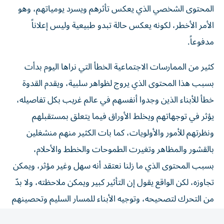
الأمر الأخطر، لكونه يعكس حالة تبدو طبيعية وليس إعلاناً
مدفوعاً.
كثير من الممارسات الاجتماعية الخطأ التي نراها اليوم بدأت
بسبب هذا المحتوى الذي يروج لظواهر سلبية، ويقدم القدوة
خطأ للأبناء الذين وجدوا أنفسهم في عالم غريب بكل تفاصيله،
يؤثر في توجهاتهم ويخلط الأوراق فيما يتعلق بمستقبلهم
ونظرتهم للأمور والأولويات، كما بات الكثير منهم منشغلين
بالقشور والمظاهر وتغيرت الطموحات والخطط والأحلام،
بسبب المحتوى الذي ما زلنا نعتقد أنه سهل وغير مؤثر، ويمكن
تجاوزه، لكن الواقع يقول إن التأثير كبير ويمكن ملاحظته، ولا بدّ
من التحرك لتصحيحه، وتوجيه الأبناء للمسار السليم وتحصينهم
ضد ما يدفعهم إلى تغيير حياتهم، دون إدراك حقيقة ما يجري.