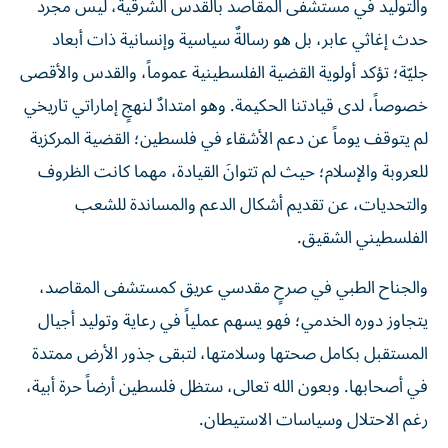
والتوليد في مستشفى المقاصد بالقدس الشرقية، ليس مجرد
حدث إغاثي عابر، بل هو رسالةٌ سياسية وإنسانية ذات أبعاد
جليّة؛ تؤكد أولوية القضية الفلسطينية عموماً، والقدس والأقصى
خصوصاً، لدى قيادتنا الحكيمة. وهو امتدادٌ لنهجٍ إماراتي تاريخي
لم يتوقف يوماً عن دعم الأشقاء في فلسطين؛ القضية المركزية
للعروبة والإسلام؛ حيث لم تتوانَ القيادة، مهما كانت الظروف
والتحديات، عن تقديم أشكال الدعم والمساندة للشعب
الفلسطيني الشقيق.
والجناح الطبي في صرحٍ مقدسي عريق كمستشفى المقاصد،
يتجاوز دوره الخدمي؛ فهو يسهم عملياً في رعاية وتوليد أجيال
المستقبل بكامل صحتها وسلامتها، لتبقى جذور الأرض ممتدة
في أصحابها. وبعون الله تعالى، ستظل فلسطين أرضاً حرة أبية،
رغم الاحتلال وسياسات الاستيطان.