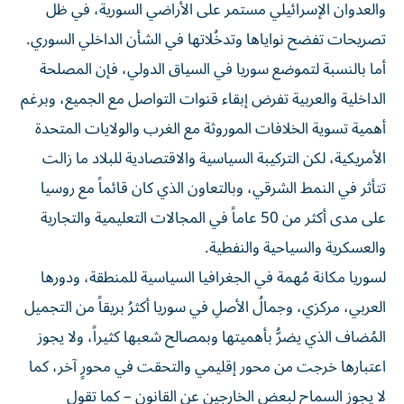
والعدوان الإسرائيلي مستمر على الأراضي السورية، في ظل
تصريحات تفضح نواياها وتدخُلاتها في الشأن الداخلي السوري.
أما بالنسبة لتموضع سوريا في السياق الدولي، فإن المصلحة
الداخلية والعربية تفرض إبقاء قنوات التواصل مع الجميع، وبرغم
أهمية تسوية الخلافات الموروثة مع الغرب والولايات المتحدة
الأمريكية، لكن التركيبة السياسية والاقتصادية للبلاد ما زالت
تتأثر في النمط الشرقي، وبالتعاون الذي كان قائماً مع روسيا
على مدى أكثر من 50 عاماً في المجالات التعليمية والتجارية
والعسكرية والسياحية والنفطية.
لسوريا مكانة مُهمة في الجغرافيا السياسية للمنطقة، ودورها
العربي، مركزي، وجمالُ الأصلِ في سوريا أكثرُ بريقاً من التجميل
المُضاف الذي يضرُّ بأهميتها وبمصالح شعبها كثيراً، ولا يجوز
اعتبارها خرجت من محور إقليمي والتحقت في محورٍ آخر، كما
لا يجوز السماح لبعض الخارجين عن القانون – كما تقول