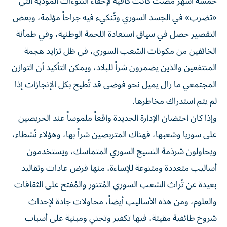
خمسة أشهر مضت كانت كافية لإخفاء النتوءات المؤذية التي
«تضرب» في الجسد السوري وتُنكيء فيه جراحاً مؤلمة، وبعض
التقصير حصل في سياق استعادة اللحمة الوطنية، وفي طمأنة
الخائفين من مكونات الشعب السوري، في ظل تزايد هجمة
المنتفعين والذين يضمرون شراً للبلاد، ويمكن التأكيد أن التوازن
المجتمعي ما زال يميل نحو فوضى قد تُطيح بكل الإنجازات إذا
لم يتم استدراك مخاطرها.
وإذا كان احتضان الإدارة الجديدة واقعاً ملموساً عند الحريصين
على سوريا وشعبها، فهناك المتربصين شراً بها، وهؤلاء نُشطاء،
ويحاولون شرذمة النسيج السوري المتماسك، ويستخدمون
أساليب متعددة ومتنوعة للإساءة، منها فرض عادات وتقاليد
بعيدة عن تُراث الشعب السوري المُتنور والمُفتح على الثقافات
والعلوم، ومن هذه الأساليب أيضاً، محاولات جادة لإحداث
شروخ طائفية مقيتة، فيها تكفير وتجني ومبنية على أسباب