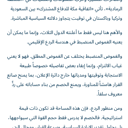
الرمادية»، تأتي «اتفاقية مكة للدفاع المشترك» بين السعودية
وتركيا وباكستان في توقيت يتجاوز دلالته السياسية المباشرة.
والأهم هنا ليس فقط ما أعلنته الدول الثلاث، وإنما ما يمكن أن
يعنيه الغموض المنضبط في هندسة الردع الإقليمي.
والغموض المنضبط يختلف عن الغموض المطلق. فهو لا يعني
غياب الالتزام، وإنما إبقاء بعض تفاصيله خصوصاً طبيعة
الاستجابة وتوقيتها ومدياتها خارج دائرة الإعلان، بما يمنح صانع
القرار هامشاً للمناورة، ويمنع الخصم من بناء حساباته على ردٍّ
معروف سلفاً.
ومن منظور الردع، فإن هذه المساحة قد تكون ذات قيمة
استراتيجية. فالخصم لا يدرس فقط حجم القوة التي سيواجهها،
بل يحاول تقدير الإرادة السياسية، وسرعة القرار، ومجال الرد،