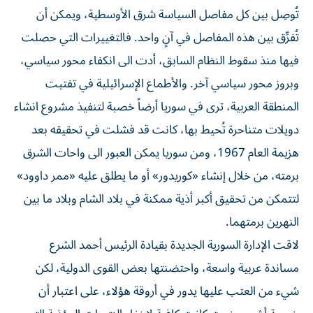
تُوصِل بين كل مفاصل السياسة شرق الأوسطية، ويمكن أن
تُفرِّق بين هذه المفاصل في آنٍ واحد. فالتغييرات التي حصلت
فيها منذ سقوط النظام السابق، أدت الى انكفاء محور سياسي،
وبروز محور سياسي آخر. والأطماع الإسرائيلية في تفتيت
المنطقة العربية، ترى في سوريا أرضاً خصبة لتنفيذ مشروع انشاء
دويلات متناحرة تُحيط بها، كانت قد فشلت في تحقيقه بعد
هزيمة العام 1967، ومن سوريا يمكن العبور الى واحات الشرق
برمته، من خلال إنشاء «كوريدور» أو ما يطلق عليه «ممر داوود»
لتتمكن من تحقيق أكبر أذية ممكنة في بلاد الشام وبلاد ما بين
النهرين برمتهما.
لاقت الإدارة السورية الجديدة بقيادة الرئيس أحمد الشرع
مساندة عربية واسعة، واحتضنتها بعض القوى الدولية، لكن
شيء من العتب عليها يدور في أروقة هؤلاء، على اعتبار أن