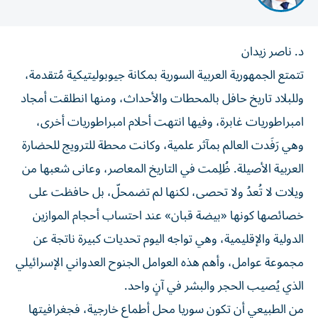
د. ناصر زيدان
تتمتع الجمهورية العربية السورية بمكانة جيوبوليتيكية مُتقدمة،
وللبلاد تاريخ حافل بالمحطات والأحداث، ومنها انطلقت أمجاد
امبراطوريات غابرة، وفيها انتهت أحلام امبراطوريات أخرى،
وهي رَفَدت العالم بمآثر علمية، وكانت محطة للترويج للحضارة
العربية الأصيلة. ظُلِمت في التاريخ المعاصر، وعانى شعبها من
ويلات لا تُعدُ ولا تحصى، لكنها لم تضمحلّ، بل حافظت على
خصائصها كونها «بيضة قبان» عند احتساب أحجام الموازين
الدولية والإقليمية، وهي تواجه اليوم تحديات كبيرة ناتجة عن
مجموعة عوامل، وأهم هذه العوامل الجنوح العدواني الإسرائيلي
الذي يُصيب الحجر والبشر في آنٍ واحد.
من الطبيعي أن تكون سوريا محل أطماع خارجية، فجغرافيتها