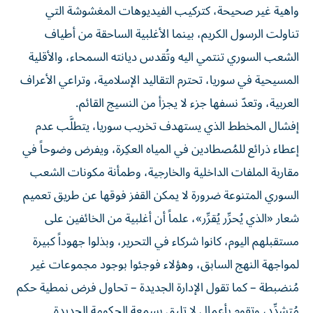
واهية غير صحيحة، كتركيب الفيديوهات المغشوشة التي
تناولت الرسول الكريم، بينما الأغلبية الساحقة من أطياف
الشعب السوري تنتمي اليه وتُقدس ديانته السمحاء، والأقلية
المسيحية في سوريا، تحترم التقاليد الإسلامية، وتراعي الأعراف
العربية، وتعدّ نسفها جزء لا يجزأ من النسيج القائم.
إفشال المخطط الذي يستهدف تخريب سوريا، يتطلَّب عدم
إعطاء ذرائع للمُصطادين في المياه العكِرة، ويفرض وضوحاً في
مقاربة الملفات الداخلية والخارجية، وطمأنة مكونات الشعب
السوري المتنوعة ضرورة لا يمكن القفز فوقها عن طريق تعميم
شعار «الذي يُحرِّر يُقرِّر»، علماً أن أغلبية من الخائفين على
مستقبلهم اليوم، كانوا شركاء في التحرير، وبذلوا جهوداً كبيرة
لمواجهة النهج السابق، وهؤلاء فوجئوا بوجود مجموعات غير
مُنضبطة – كما تقول الإدارة الجديدة – تحاول فرض نمطية حكم
مُتشدِّد، وتقوم بأعمال لا تليق بسمعة الحكومة الجديدة.