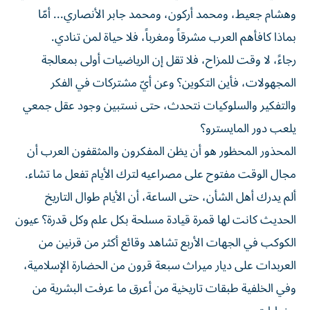
وهشام جعيط، ومحمد أركون، ومحمد جابر الأنصاري... أمّا
بماذا كافأهم العرب مشرقاً ومغرباً، فلا حياة لمن تنادي.
رجاءً، لا وقت للمزاح، فلا تقل إن الرياضيات أولى بمعالجة
المجهولات، فأين التكوين؟ وعن أيّ مشتركات في الفكر
والتفكير والسلوكيات نتحدث، حتى نستبين وجود عقل جمعي
يلعب دور المايسترو؟
المحذور المحظور هو أن يظن المفكرون والمثقفون العرب أن
مجال الوقت مفتوح على مصراعيه لترك الأيام تفعل ما تشاء.
ألم يدرك أهل الشأن، حتى الساعة، أن الأيام طوال التاريخ
الحديث كانت لها قمرة قيادة مسلحة بكل علم وكل قدرة؟ عيون
الكوكب في الجهات الأربع تشاهد وقائع أكثر من قرنين من
العربدات على ديار ميراث سبعة قرون من الحضارة الإسلامية،
وفي الخلفية طبقات تاريخية من أعرق ما عرفت البشرية من