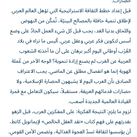
حضارات.
قبل إعداد خطط الثقافة الاستراتيجية التي تؤهل العالم العربي
لإطلاق تنمية حافلة بالمصالح البينيّة، تُمكّن من النهوض
واللحاق بدنيا الغد، يجب قبل كل شيء العمل الجادّ على وضع
أسس لتكوين فكر عربي وعقل عربي. أليس ما نراه في بلاد
العُرْب أوطاني اليوم أكبر برهان على أن ما أخذته الشعوب
العربية عن الغرب لم يصنع إرادة تنموية؟ الوجه الآخر من عُملة
الهوية إنما هو انفصال مطلق عن الماضي. يجب الاعتراف
الصادق بأن العرب اليوم لا يشبهون الحضارة الإسلامية، ولا
حضارات قدمائهم العريقة. مستقبلاً، سيكون التعامل مع قمرة
القيادة العالمية الجديدة أصعب.
لزوم ما يلزم: النتيجة الفكرية: على المفكرين العرب، قبل الزهو
بقدرتهم على فهم كتاب «نقد العقل الخالص» لإيمانويل كانط،
أن يؤسسوا لثقافة تسدّ الفجوة الغذائية، وتضمن الأمن القومي.