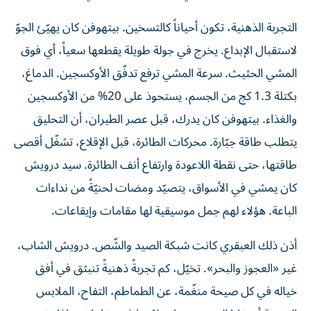
التجربة الذهنية، تكون أحياناً كالتسخين. بيتهوفن كان يهيّئ الجوّ
لاستقبال الإبداع. يخرج في جولة طويلة يقطعها سعياً، أي فوق
المشي الحثيث. سرعة المشي ترفع تدفّق الأوكسجين. الدماغ،
بكتلة 1.3 كج من الجسم، يستحوذ على 20% من الأوكسجين
والغذاء. بيتهوفن كان يدرك، قبل عصر الطيران، أن التحليق
يتطلب طاقة جبّارة. محركات الطائرة، قبل الإقلاع، تشغّل أقصى
طاقتها، حتى نقطة اللاعودة وارتفاع أنف الطائرة. سيد درويش
كان يمشي في الأسواق، يتصيّد ومضات لحنيّةً من نداءات
الباعة. هؤلاء لهم جمل موسيقية لها مقامات وإيقاعات.
أذن ذلك العبقري كانت شبكة الصيد والشّص. درويش الشاب،
غير «العجوز والبحر». تخيّل، كم تجربةً ذهنيةً تنبثق في أفق
خياله في كل صيحة منغّمة، عن الطماطم، التفاح، الملابس