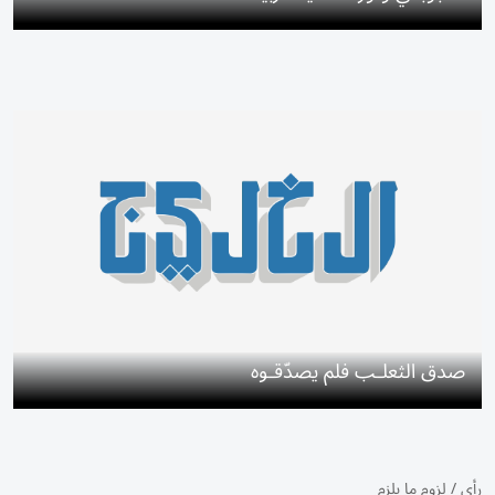
صدق الثعلـب فلم يصدّقـوه
رأي
/
لزوم ما يلزم