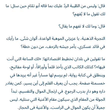
قال: وليس من الطّيبة الردّ عليك بما قاله أبو تمّام حين سئل: ما
لك تقول ما لا يُفهم؟
قال: وما لك لا تفهم ما يقال؟
التجربة الذهنية، يا عزيزتي الموهبة الواعدة، ألوان شتّى. ما رأيك
في قائد عسكري، يأمر جيشه بالزحف، من دون خطة؟
ما تقولين في بلدان تخطيط اقتصاداتها: «لك الساعة التي أنت
فيها»؟ كذلك الكاتب الذي يأخذ قلماً وأوراقاً، أو لوحة مفاتيح،
وينطلق في كتابة رواية، لم يرسم لها مساراً غير أنه يريدها في
خمسمئة صفحة. يجب أن يعرف القلم إلى أين يسير، كمن يغادر
داره وهو دارٍ بدرب الرجوع. في ارتجال الموال والتقسيم، تبدأ
الجولة من المقام الذي سيكون مقام الأغنية التي ستليه. ليس
جميلاً أن يكون الموال في الراست، والأغنية في الحجاز.