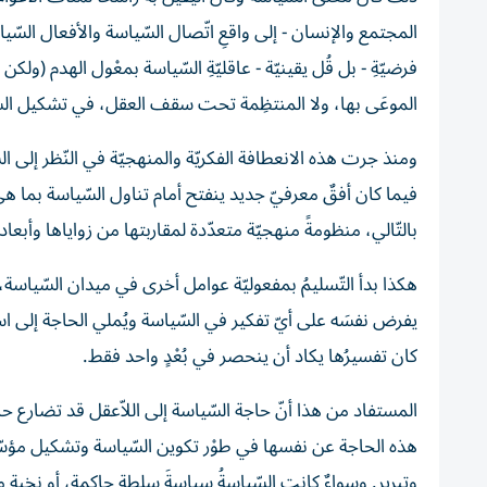
المجتمع والإنسان - إلى واقعِ اتّصال السّياسة والأفعال السّيا
فرضيّةِ - بل قُل يقينيّة - عاقليّةِ السّياسة بمعْول الهدم (ولكن
الموعَى بها، ولا المنتظِمة تحت سقف العقل، في تشكيل السّياس
ومنذ جرت هذه الانعطافة الفكريّة والمنهجيّة في النّظر إلى الس
فيما كان أفقٌ معرفيّ جديد ينفتح أمام تناول السّياسة بما ه
بالتّالي، منظومةً منهجيّة متعدّدة لمقاربتها من زواياها وأبع
هكذا بدأ التّسليمُ بمفعوليّة عوامل أخرى في ميدان السّياسة، م
يفرض نفسَه على أيّ تفكير في السّياسة ويُملي الحاجة إلى اس
كان تفسيرُها يكاد أن ينحصر في بُعْدٍ واحد فقط.
المستفاد من هذا أنّ حاجة السّياسة إلى اللاّعقل قد تضارع حاج
هذه الحاجة عن نفسها في طوْر تكوين السّياسة وتشكيل مؤسّسات
وتبرير. وسواءٌ كانتِ السّياسةُ سياسةَ سلطةٍ حاكمة، أو نخبة مع