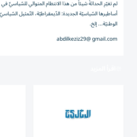
لم تغيّرِ الحداثةُ شيئاً من هذا الانتظام المتوالي للسّياسيِّ ف
أساطيرها السّياسيّة الجديدة: الدّيمقراطيّة، التّمثيل السّياسيّ ا
الوطنيّة... إلخ.
abdilkeziz29@ gmail.com
اقرأ المزيد