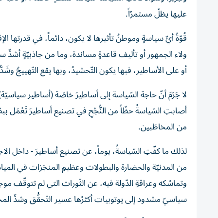
عليها يظلّ مستمرّاً.
قُوّةُ أيِّ سياسةٍ وموطنُ تأثيرها لا يكون، دائماً، في قدرتها ا
ولاء الجمهور أو تأليف قاعدةٍ مساندة، وما من جاذبيّةٍ أشدِّ 
أو على الأساطير، فبها يكون التّحشيدُ، وبها يقع التّهييجُ وشَدّ
لا جَرَمَ أنّ حاجة السّياسة إلى أساطيرَ خاصّة (أساطير سياسيّ
أصابتِ السّياسةُ حظّاً من النُّجْحِ في تصنيع أساطيرَ تَعْمَل 
من المخاطَبين.
لذلك ما كفّتِ السّياسةُ، يوماً، عن تصنيع أساطيرَ - داخل الاجتم
من المدنيّة والحضارة والبطولات وعظيمِ المنجَزات في الميادي
وتماسُكه وعراقةِ الدّولة فيه، عن الثّورات التي لم تتوقّف موجات
سياسيّ مشدود إلى يوتوبيات أكثرُها عسير التّحقُّق وشدِّ المجت