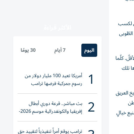
َطى لكسب
الأكثر قراءة
الطّوبى
اليوم
7 أيام
30 يومًا
لّ. كلّما
ها تلك
1
أمريكا تعيد 100 مليار دولار من
رسوم جمركية فرضها ترامب
يخ العريق
2
طن
بث مباشر.. قرعة دوري أبطال
إفريقيا والكونفدرالية موسم 2026-
نيع خيالٍ
2027
ترامب يوقع أمراً تنفيذياً لتقييد حق