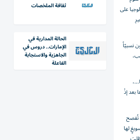
ثقافة الملخصات
ولوجيا على
رِ
الحالة المدارية في
 نسبيّاً
الإمارات.. دروس في
الجاهزية والاستجابة
ّب،
الفاعلة
..،
بعد إذْ
 تُفصح
يغٍ لها
ّلبَ