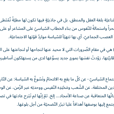
لإقناعيّة بلغة العقل والمنطق، بل في جاذبيّةٍ فيها تكون لها مطيّةً تُمْت
سحراً واستمالةً للنّفوس من بناء الخطاب السّياسيّ على المشاعر أو على 
ُ العصب الجماعيّ، أي بها تتهيّأ للسّياسة مواردُ قوّتها الاجتماعيّة.
ة) هي في مقام الضّرورات التي لا محيد عنها لنجاحها أو لنجاعتها على الأق
ببطّاريّتها، زوّدتْ نفسَها بموردٍ جديد يسوِّغها لدى من يستهلكون أساطير
اع السّياسيّ - عن كلّ ما يقع به الالتحامُ وتَسُوغُ به السّياسة: عن التّار
ن المختلفة، عن الشّعب ومَحْتِدِه النّفيس ووحدتِه عبر الزّمن، عن الو
ُها المتعاقبة عن صناعة الأمجاد... إلخ. ثمّ إنّها لم تَبْرح عادتها في تص
مع إليها بوصفها أهدافاً عليا تبرّر التّضحيّة من أجل بلوغها.