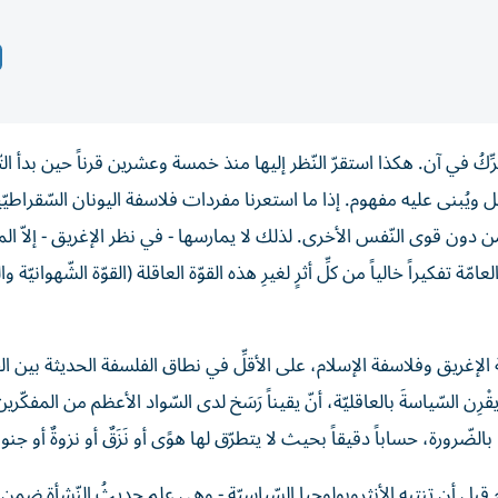
ُ في آن. هكذا استقرّ النّظر إليها منذ خمسة وعشرين قرناً حين بدأ التّ
يُبنى عليه مفهوم. إذا ما استعرنا مفردات فلاسفة اليونان السّقراطيّ
لة من دون قوى النّفس الأخرى. لذلك لا يمارسها - في نظر الإغريق - إلاّ ا
 تفكيراً خالياً من كلِّ أثرٍ لغيرِ هذه القوّة العاقلة (القوّة الشّهوانيّة وال
إغريق وفلاسفة الإسلام، على الأقلِّ في نطاق الفلسفة الحديثة بين ال
رِن السّياسةَ بالعاقليّة، أنّ يقيناً رَسَخ لدى السّواد الأعظم من المفكّرين
ضّرورة، حساباً دقيقاً بحيث لا يتطرّق لها هوًى أو نَزَقٌ أو نزوةٌ أو جنو
 قبل أن تنتبه الأنثروبولوجيا السّياسيّة - وهي علم حديثُ النّشأة ضمن 