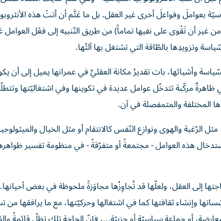
سيّة بعواملَ وفواعلَ أخرى غير العقل. بل ما عَتَّم أن أتتْ هذه الأنثروب
 من غير أن تَقْوى على نفيها تماماً) من طريق التّنبيه إلى فعْل العوامل غي
ة وتزويدِها بالطّاقة التي تشتغل بها آلتُها.
ّياسة وأشيائها، بات تقديرُ مكانة العقليِّ في عمرانها يميل إلى أن يكون
ي ظاهرةٌ مركّبة تتدخّل عوامل عديدة في تكوينها وفي اشتغاليّتها وتتطل
ادها المختلفة والمتمفصلة في آن.
ثل الرّغبة والهوى ونوازع النّفس كالانتقام أو مثل الخيال والميثولوجيا.
تدخال هذه العوامل - مجتمعةً أو متفرّقةً - في منظومة تفسير ظواهرها 
تها إلى العقل، ولعلّها قد تُجاوِزُها مجاوَزةً ملحوظة في بعض أحيانها.
ها وإنشاء ثقافتها كما في اشتغالها وحركيّتها، مع ما يرافقها من تسو
ارضة، أو جماعةٍ سياسيّة أو حزبيّة...، فإنّ الحاجة تلك تظلّ قائمةً والط