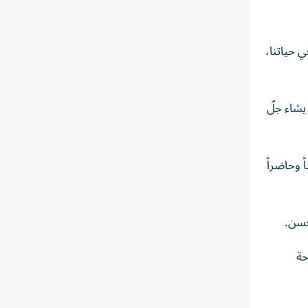
ي حياتنا،
يشاء جلّ
 وحاضراً
لحسن.
حة