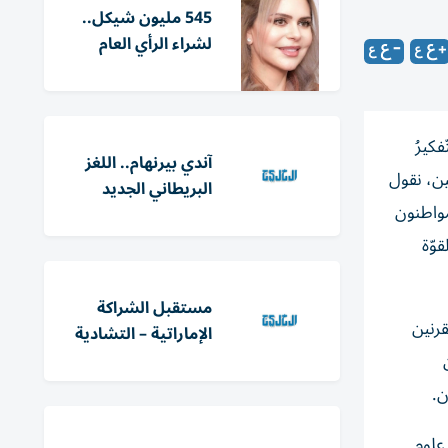
545 مليون شيكل..
لشراء الرأي العام
فكيرُ
​آندي بيرنهام.. اللغز
ين، نقول
البريطاني الجديد
لمواطنون
قوّة
مستقبل الشراكة
قرنين
الإماراتية – التشادية
ن.
علوم