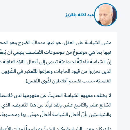
عبد الاله بلقزيز
مبْنى السّياسة على العقل، هو فيها مدماكُ الصّرح وهو المحرِّك
فيها بما هي موضوعٌ من موضوعات التّفلسف ينبغي أن يُعقَل و
إنّ السّياسة فاعليّةٌ اجتماعيّة تنتمي إلى أفعال القوّة العاقِ
الذين تحرّروا من قيود الحاجات وتفرّغوا للتّفكير في الشّؤون العامّة
الغضبيّة حسب تقسيم أفلاطون لقُوى النّفس).
لا يختلف مفهوم السّياسة الحديثُ عن مفهومها لدى فلاسفة ال
السّابع عشر والتّاسع عشر. ولقد تولَّد من هذا التّعريف، الذي يقْ
والسّياسيّين بأنّ أفعال السّياسة أفعالٌ موعًى بها ومحسوبة، بال
ذلك كان معنى السّياسة وكان اليقينُ به راسخاً لمئات الأعوام