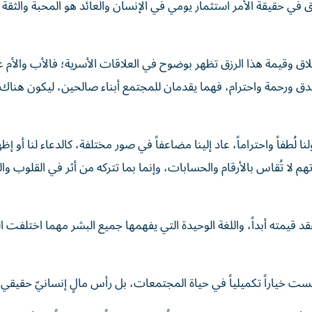
اق في حقيقة الأمر استثمار يومي في الإنسان والعائد هو المحبة والثقة
أخلاق وقيمة هذا الرزق تظهر بوضوح في العلاقات الأسرية؛ فالأب والأم ع
ق ورحمة واحترام، فهما يقدمان للمجتمع أبناء صالحين، ليكون هناك 
لُطفاً واحتراماً، عاد إلينا مضاعفاً في صور مختلفة، كالدعاء لنا أو إظه
تهم لا تُقاس بالأرقام والحسابات، وإنما بما تتركه من أثر في القلوب و
فقد قيمته أبداً، واللغة الوحيدة التي يفهمها جميع البشر مهما اختلفت ا
ليست خياراً تكميلياً في حياة المجتمعات، بل رأس مالٍ إنسانيّ حقيقي.