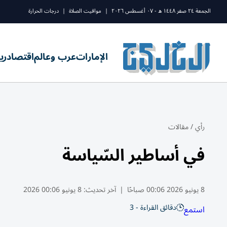
الجمعة ٢٤ صفر ١٤٤٨ ه - ٠٧ أغسطس ٢٠٢٦
|
مواقيت الصلاة
|
درجات الحرارة
الإمارات
عرب وعالم
اقتصاد
ري
رأي
/
مقالات
في أساطير السّياسة
8 يونيو 2026 00:06 صباحًا
|
آخر تحديث:
8 يونيو 00:06 2026
دقائق القراءة - 3
استمع