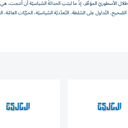
ي ظلال الأسطوريّ المؤطِّر، إذْ ما لبثتِ الحداثةُ السّياسيّة أن أنتجت، هي
لصّحيح، التّداول على السّلطة، التّعدّديّة السّياسيّة، الحرّيّات العامّة، ال