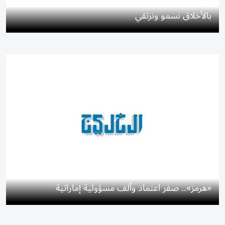
بالأخلاق نسمو ونرتقي
«هرمز».. صفر اعتماد وألف مسؤولية إماراتية