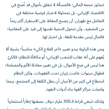
تتجاوز حجمه المالي؛ فالمسألة لا تتعلق بأموال قد تُضخ في
الاقتصاد الإيراني، بل بمحاولة لاختبار فرضية مختلفة في
التعامل مع طهران: أن يصبح الحفاظ على الاستقرار أكثر ربحاً
من التصعيد، وأن تتحول التنمية نفسها إلى قيد على المغامرة؛
فالمال ليس مقدمة للثقة، بل اختبار لها.
ومن هذه الزاوية يبدو تعبير «آخر العلاج الكي» مناسباً؛ بشرط ألا
يُفهم على أنه عقاب للشعب الإيراني؛ أو مكافأة للنظام؛ فالكيّ
هنا ليس في ضخ الأموال، بل في تغيير معادلة الألم والمصلحة؛
فطوال سنوات عاشت إيران تحت العقوبات، ولكن النظام
استطاع في كثير من الأحيان أن ينقل الكلفة إلى المجتمع، بينما
واصلت مراكز القوة بناء أدوات النفوذ.
ولذلك تنبغي قراءة الـ300 مليار دولار، بصفتها إطاراً استثمارياً