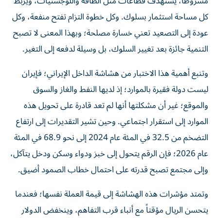
مشروطاً، يستهدف قطاعات مثل الطاقة واللوجستيات، ويربط
كل مساحة استثمار بسلوك. وكل خطوة التزام تفتح منفعة، وكل
عودة إلى التصعيد تعني خسارة مصلحة؛ وبهذا المعنى لا تصبح
التنمية جائزة بعد تغيير السلوك، بل وسيلة لدفعه إلى التغير.
وتنبع أهمية هذا الاختبار من هشاشة الداخل الإيراني؛ فإيران
ليست دولة فقيرة بالموارد؛ إذ لديها النفط والغاز والسوق
والموقع؛ غير أن مشكلتها أنها لم تعد قادرة على تحويل هذه
الموارد إلى استقرار اجتماعي. وحين تشير التقديرات إلى ارتفاع
التضخم من 32.5 في المئة عام 2024 إلى نحو 68.9 في المئة
عام 2026؛ فإن الرقم يتحول إلى خبز ودواء وسكن ودخل يتآكل،
وإلى مجتمع تصبح قدرته على احتمال خطاب الصمود أضيق.
وتمتد مؤشرات هذه الهشاشة إلى قيمة العملة نفسها؛ فعندما
يتحسن الريال مؤقتاً مع أنباء قرب التفاهم، وينخفض الدولار