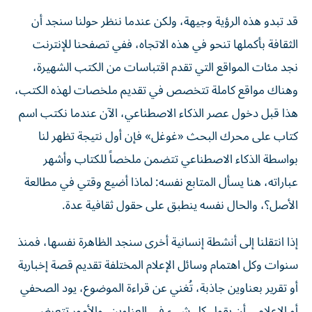
قد تبدو هذه الرؤية وجيهة، ولكن عندما ننظر حولنا سنجد أن
الثقافة بأكملها تنحو في هذه الاتجاه، ففي تصفحنا للإنترنت
نجد مئات المواقع التي تقدم اقتباسات من الكتب الشهيرة،
وهناك مواقع كاملة تتخصص في تقديم ملخصات لهذه الكتب،
هذا قبل دخول عصر الذكاء الاصطناعي، الآن عندما نكتب اسم
كتاب على محرك البحث «غوغل» فإن أول نتيجة تظهر لنا
بواسطة الذكاء الاصطناعي تتضمن ملخصاً للكتاب وأشهر
عباراته، هنا يسأل المتابع نفسه: لماذا أضيع وقتي في مطالعة
الأصل؟، والحال نفسه ينطبق على حقول ثقافية عدة.
إذا انتقلنا إلى أنشطة إنسانية أخرى سنجد الظاهرة نفسها، فمنذ
سنوات وكل اهتمام وسائل الإعلام المختلفة تقديم قصة إخبارية
أو تقرير بعناوين جاذبة، تُغني عن قراءة الموضوع، يود الصحفي
أو الإعلامي أن يقول كل شيء في العناوين، والأمور تتعرض