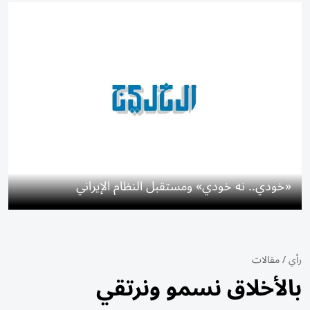
«خودي.. نه خودي» ومستقبل النظام الإيراني
رأي
/
مقالات
بالأخلاق نسمو ونرتقي