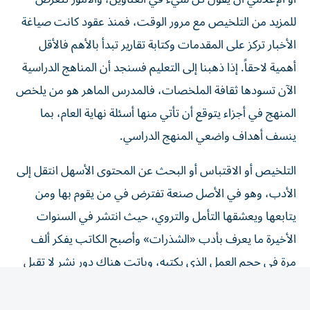
للمزيد من التلخيص مع مرور الوقت، فمنذ عقود كانت صياغة
الأخبار تركز على المقدمات وكتابة تقارير تبدأ بالأهم فالأقل
أهمية لاحقاً. إذا ذهبنا إلى التعليم فسنجد أن المناهج الدراسية
الآن تسودها ثقافة الملخصات، فالمدرس الماهر هو من يلخص
المنهج في أجزاء يتوقع أن تأتي منها أسئلة نهاية العام، بما
ينسف أهداف واضعي المنهج الدراسي.
التلخيص أو الاقتباس أو البحث عن المحتوى الأسهل انتقل إلى
الأدب، وهو في الأصل صنعة تفترض في من يقوم بها ومن
يتابعها ويعشقها التأمل والتروي، حيث انتشر في السنوات
الأخيرة ما يعرف بأدب «الشذرات» وأصبح الكاتب يفكر ألف
مرة في حجم العمل الذي يكتبه، وباتت هناك دور نشر لا تقبل
الكتب كبيرة الحجم.
وهنا لنا أن نسأل: هل انتشار هذه الظاهرة لأننا لم نعد نمتلك