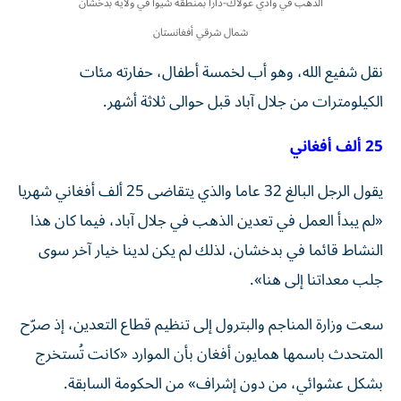
الذهب في وادي غولاك-دارا بمنطقة شيوا في ولاية بدخشان
شمال شرقي أفغانستان
نقل شفيع الله، وهو أب لخمسة أطفال، حفارته مئات
الكيلومترات من جلال آباد قبل حوالى ثلاثة أشهر.
25 ألف أفغاني
يقول الرجل البالغ 32 عاما والذي يتقاضى 25 ألف أفغاني شهريا
«لم يبدأ العمل في تعدين الذهب في جلال آباد، فيما كان هذا
النشاط قائما في بدخشان، لذلك لم يكن لدينا خيار آخر سوى
جلب معداتنا إلى هنا».
سعت وزارة المناجم والبترول إلى تنظيم قطاع التعدين، إذ صرّح
المتحدث باسمها همايون أفغان بأن الموارد «كانت تُستخرج
بشكل عشوائي، من دون إشراف» من الحكومة السابقة.