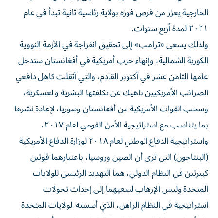
الخارجية يعزز من فرص فوزه بولاية رئاسية ثانية تبدأ في عام
٢٠٢١ لمدة أربع سنوات.
ولذلك يسعى «ترامب» إلى تحقيق انفراجة في الأزمة النووية
الكورية الشمالية، وإنهاء حرب أمريكية في أفغانستان ستدخل
عامها الثامن عشر في أكتوبر القادم، والتي أثقلت كاهل دافعي
الضرائب الأمريكيين ناهيك عن تكلفتها البشرية والعسكرية،
وسحب القوات الأمريكية من أفغانستان وسوريا، لإعادة نشرها
بما يتناسب مع استراتيجية الأمن القومي لعام ٢٠١٧،
واستراتيجية الدفاع الوطني لعام ٢٠١٨ لوزارة الدفاع الأمريكية
(البنتاجون) التي ترى أن الصين وروسيا، باعتبارهما قوتين
كبيرتين في النظام الدولي، هما التهديد الرئيسي للولايات
المتحدة وليس الإرهاب لسعيهما إلى إحداث تحولات
استراتيجية في النظام الراهن، الذي أسسته الولايات المتحدة