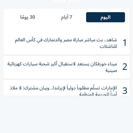
الأكثر قراءة
اليوم
7 أيام
30 يومًا
1
شاهد.. بث مباشر مباراة مصر والدنمارك في كأس العالم
للناشئات
2
ميناء خورفكان يستعد لاستقبال أكبر شحنة سيارات كهربائية
صينية
3
الإمارات تسلّم مطلوباً دولياً لإيرلندا.. وبيان مشترك: لا ملاذ
آمناً للجريمة المنظمة
4
ترامب يعتزم وقف حرب إيران بشرط واحد
طائرات مسيرة وتهديدات.. برلين تدق ناقوس الخطر أمام