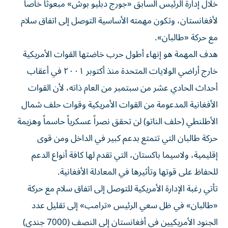
خلال إدارة الرئيس السابق «جورج دبليو بوش» مبعوثاً خاصاً
لأفغانستان، وتكون مهمته الأساسية التوصل إلى اتفاق سلام
مع حركة «طالبان».
هدف المهمة هو إنهاء أطول حرب خاضتها القوات الأمريكية
خارج أراضي الولايات المتحدة منذ أكتوبر ٢٠٠١ في أعقاب
أحداث الحادي عشر من سبتمبر من العام ذاته، لأن القوات
الأفغانية المدعومة من القوات الأمريكية وقوات حلف شمال
الأطلنطي (حلف الناتو) لن تحقق نصراً عسكرياً حاسماً وهزيمة
حركة طالبان التي تتمتع بدعم كبير في الداخل ومن قوى
إقليمية، ولاسيما باكستان، التي تقدم لها كافة أنواع الدعم
للحفاظ على قوتها وتأثيرها في المعادلة الأفغانية.
تأتي رغبة الإدارة الأمريكية للتوصل إلى اتفاق سلام مع حركة
«طالبان» في ظل سعي الرئيس «ترامب» إلى تقليل عدد
الجنود الأمريكيين في أفغانستان إلى النصف (7000 جندي)