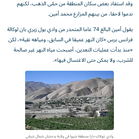
وقد استفاد بعض سكان المنطقة من حمّى الذهب، لكنهم
ندموا لاحقا، من بينهم المزارع محمد أمين.
يقول أمين البالغ 74 عاما المتحدر من وادي بول زيري بان لوكالة
فرانس برس «كان النهر عميقا في السابق، ومياهه نقية»، لكن
«منذ بدأت عمليات التعدين، أصبحت مياه النهر غير صالحة
للشرب، ولا يمكن حتى الاغتسال فيها».
وادي غولاك-دارا بمنطقة شيوا في ولاية بدخشان شمال شرقي