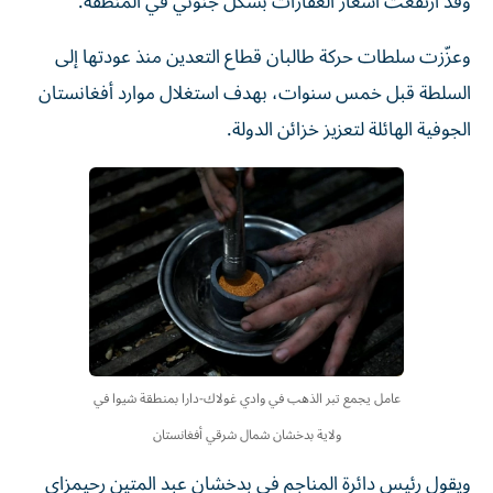
وقد ارتفعت أسعار العقارات بشكل جنوني في المنطقة.
وعزّزت سلطات حركة طالبان قطاع التعدين منذ عودتها إلى
السلطة قبل خمس سنوات، بهدف استغلال موارد أفغانستان
الجوفية الهائلة لتعزيز خزائن الدولة.
عامل يجمع تبر الذهب في وادي غولاك-دارا بمنطقة شيوا في
ولاية بدخشان شمال شرقي أفغانستان
ويقول رئيس دائرة المناجم في بدخشان عبد المتين رحيمزاي