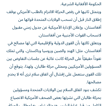
الحكومة الأفغانية الشرعية.
ويتمثل ثانيها في رفض الحركة الالتزام بالطلب الأمريكي بوقف
إطلاق النار قبل أن تسحب الولايات المتحدة قواتها من
أفغانستان، وإعلان الإدارة الأمريكية عن جدول زمني مقبول
لانسحاب القوات الأجنبية من أفغانستان.
ويتعلق ثالثها بأن القوى الدولية والإقليمية التي لها مصالح في
أفغانستان، مثل: الهند والصين وروسيا وباكستان، والتي تملك
نفوذاً حقيقيّاً على الحركة كانت غائبة عن جلسات التفاوض بين
المسؤولين الأمريكيين وممثلي حركة طالبان. ولهذا، يتوقع أن
تلك القوى ستعمل على إفشال أي اتفاق سلام ترى أنه لا يخدم
مصالحها.
تكشف بنود اتفاق السلام بين الولايات المتحدة ومسؤولين
بحركة طالبان التي نشرتها بعض الصحف الأمريكية الانصياع
الكامل من قبل إدارة الرئيس «دونالد ترامب» لمطالب الحركة،