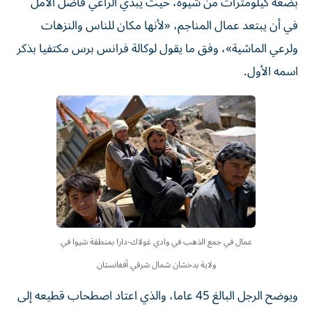
بضعة كيلومترات من شيوه، حيث يبدي الراعي فاضل الأمل
في أن يبتعد عمال المناجم، «لأنها مكان للناس والنزهات
ولرعي الماشية»، وفق ما يقول لوكالة فرانس برس مكتفيا بذكر
اسمه الأول.
عمال في جمع الذهب في وادي غولاك-دارا بمنطقة شيوا في
ولاية بدخشان شمال شرقي أفغانستان
ويوضح الرجل البالغ 45 عاما، والذي اعتاد اصطحاب قطيعه إلى