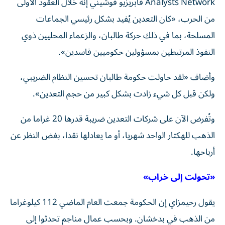
Analysts Network فابريزيو فوشيني إنه خلال العقود الأولى
من الحرب، «كان التعدين يُفيد بشكل رئيسي الجماعات
المسلحة، بما في ذلك حركة طالبان، والزعماء المحليين ذوي
النفوذ المرتبطين بمسؤولين حكوميين فاسدين».
وأضاف «لقد حاولت حكومة طالبان تحسين النظام الضريبي،
ولكن قبل كل شيء زادت بشكل كبير من حجم التعدين».
وتُفرض الآن على شركات التعدين ضريبة قدرها 20 غراما من
الذهب للهكتار الواحد شهريا، أو ما يعادلها نقدا، بغض النظر عن
أرباحها.
«تحولت إلى خراب»
يقول رحيمزاي إن الحكومة جمعت العام الماضي 112 كيلوغراما
من الذهب في بدخشان. وبحسب عمال مناجم تحدثوا إلى