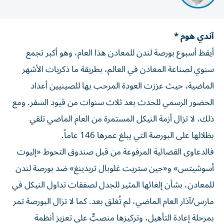
آندي هوم *
أيقظ أسبوع بورصة لندن للمعادن هذا العام، وهو أكبر تجمع
سنوي لصناعة المعادن في العالم، بطريقة ما ذكريات الأشهر
الماضية، حيث عززت العودة المرحب بها للصينيين أعداد
الحضور الرسمي للحدث بعد ثلاث سنوات من قيود السفر. ومع
ذلك، لا تزال أزمة النيكل المستمرة من العام الماضي تلقي
بظلالها على البورصة التي يبلغ عمرها 146 عاماً.
فالدعاوى القضائية المرفوعة من قبل صندوق التحوط «إليوت
أسوشيتس» و«جين ستريت غلوبال تريدينغ» ضد بورصة لندن
للمعادن، بشأن إلغائها المثير للجدل لصفقات تداول النيكل في
مارس/آذار العام الماضي، لم تُغلق بعد. كما لا تزال البورصة تمر
بمرحلة إعادة التأهيل، وتركيزها منصبٌّ على تعزيز أنظمة