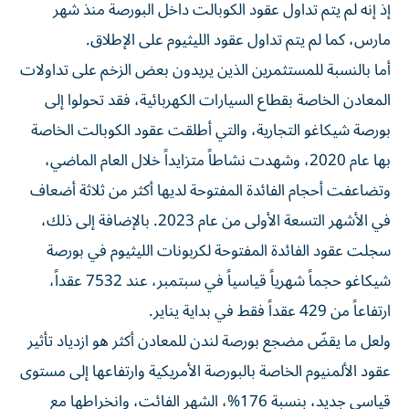
إذ إنه لم يتم تداول عقود الكوبالت داخل البورصة منذ شهر
مارس، كما لم يتم تداول عقود الليثيوم على الإطلاق.
أما بالنسبة للمستثمرين الذين يريدون بعض الزخم على تداولات
المعادن الخاصة بقطاع السيارات الكهربائية، فقد تحولوا إلى
بورصة شيكاغو التجارية، والتي أطلقت عقود الكوبالت الخاصة
بها عام 2020، وشهدت نشاطاً متزايداً خلال العام الماضي،
وتضاعفت أحجام الفائدة المفتوحة لديها أكثر من ثلاثة أضعاف
في الأشهر التسعة الأولى من عام 2023. بالإضافة إلى ذلك،
سجلت عقود الفائدة المفتوحة لكربونات الليثيوم في بورصة
شيكاغو حجماً شهرياً قياسياً في سبتمبر، عند 7532 عقداً،
ارتفاعاً من 429 عقداً فقط في بداية يناير.
ولعل ما يقضّ مضجع بورصة لندن للمعادن أكثر هو ازدياد تأثير
عقود الألمنيوم الخاصة بالبورصة الأمريكية وارتفاعها إلى مستوى
قياسي جديد، بنسبة 176%، الشهر الفائت، وانخراطها مع