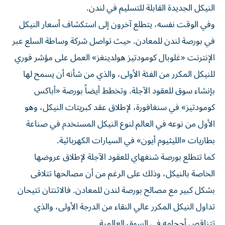
النيكل الجديدة القابلة للتسليم في لندن.
وفي الوقت نفسه، يتطلع آخرون إلى استكشاف أسعار النيكل
في بورصة لندن للمعادن. حيث تواصل شركة وساطة السلع عبر
الإنترنت «غلوبال كومودتيز هولدينغز» العمل على مؤشر فوري
للنيكل المكرر من الفئة الأولى، والذي من شأنه أن يسمح لها
بإنشاء سوق للعقود الآجلة. وتخطط أيضاً بورصة «أباكس
كومودتيز» في سنغافورة، لإطلاق عقد كبريتات النيكل، وهو
الأول من نوعه في العالم لنوع النيكل المستخدم في صناعة
بطاريات «الليثيوم أيون» في السيارات الكهربائية.
كما تتطلع بورصة شنغهاي للعقود الآجلة لإطلاق عروضها
الخاصة بالنيكل، وذلك على الرغم من أن مصالحها تتلاقى
بشكل كبير مع مصالح بورصة لندن للمعادن. فالاثنتان تتيحان
تداول النيكل المكرر عالي النقاء من الدرجة الأولى، والذي
تتناقص أحجامه في السوق العالمية.