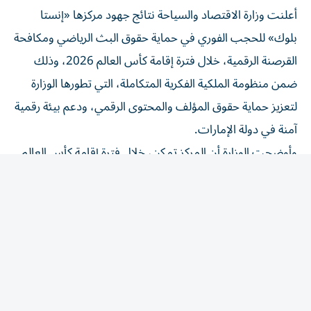
بلوك» للحجب الفوري في حماية حقوق البث الرياضي ومكافحة
القرصنة الرقمية، خلال فترة إقامة كأس العالم 2026، وذلك
ضمن منظومة الملكية الفكرية المتكاملة، التي تطورها الوزارة
لتعزيز حماية حقوق المؤلف والمحتوى الرقمي، ودعم بيئة رقمية
آمنة في دولة الإمارات.
وأوضحت الوزارة أن المركز تمكن، خلال فترة إقامة كأس العالم
2026، من حجب 14,122 موقعاً وتطبيقاً مخالفاً لبث
المحتوى الرياضي بصورة غير قانونية، شملت 9,595 نطاقاً
إلكترونياً (Domains) و4,527 IP Address (عنوان بروتوكول
الإنترنت)، وذلك ضمن منظومة الرصد والاستجابة الفورية التي
يعتمدها المركز للتعامل مع بلاغات التعدي على حقوق البث،
وبالتعاون مع الجهات المعنية والدوائر الاقتصادية المحلية، بما
يسهم في الحد من انتشار المحتوى غير المرخص وحماية حقوق