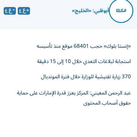
أبوظبي: «الخليج»
«إنستا بلوك» حجب 68401 موقع منذ تأسيسه
استجابة لبلاغات التعدي خلال 10 إلى 15 دقيقة
370 زيارة تفتيشية للوزارة خلال فترة المونديال
عبد الرحمن المعيني: المركز يعزز قدرة الإمارات على حماية
حقوق أصحاب المحتوى
أعلنت وزارة الاقتصاد والسياحة نتائج جهود مركزها «إنستا