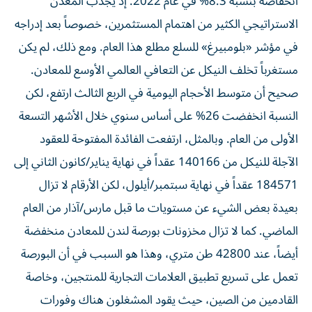
انخفاضه بنسبة 8.3% في عام 2022. إذ يجذب المعدن
الاستراتيجي الكثير من اهتمام المستثمرين، خصوصاً بعد إدراجه
في مؤشر «بلومبيرغ» للسلع مطلع هذا العام. ومع ذلك، لم يكن
مستغرباً تخلف النيكل عن التعافي العالمي الأوسع للمعادن.
صحيح أن متوسط الأحجام اليومية في الربع الثالث ارتفع، لكن
النسبة انخفضت 26% على أساس سنوي خلال الأشهر التسعة
الأولى من العام. وبالمثل، ارتفعت الفائدة المفتوحة للعقود
الآجلة للنيكل من 140166 عقداً في نهاية يناير/كانون الثاني إلى
184571 عقداً في نهاية سبتمبر/أيلول، لكن الأرقام لا تزال
بعيدة بعض الشيء عن مستويات ما قبل مارس/آذار من العام
الماضي. كما لا تزال مخزونات بورصة لندن للمعادن منخفضة
أيضاً، عند 42800 طن متري، وهذا هو السبب في أن البورصة
تعمل على تسريع تطبيق العلامات التجارية للمنتجين، وخاصة
القادمين من الصين، حيث يقود المشغلون هناك وفورات