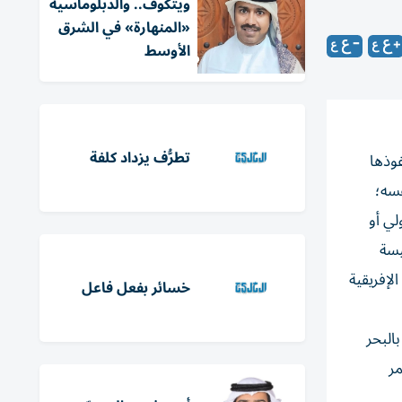
ويتكوف.. والدبلوماسية
«المنهارة» في الشرق
الأوسط
تطرُّف يزداد كلفة
فوذها
فسه؛
لي أو
يسة
لإفريقية
خسائر بفعل فاعل
البحر
أحمر