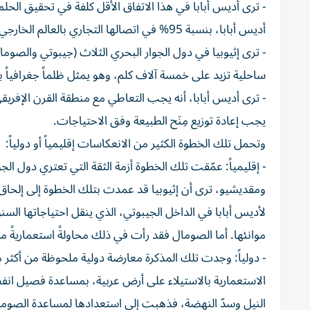
- ترى أديس أبابا في هذا الاتفاق الأقل كلفة في تحقيق الح
أديس أبابا، بنسبة 95% في اتصالها التجاري بالعالم الخارجي.
- ترى إثيوبيا في دول الجوار البحري الثلاث (جيبوتي والصوم
ساحلية تزيد على خمسة آلاف كلم، وهو يمثل ظلماً جغرافياً بيّنا
- ترى أديس أبابا، أنه يجب التعاطي مع منطقة القرن الإفريق
يجب إعادة توزيع مِنَح الطبيعة وفق الاحتياجات.
وتحمل تلك الخطوة الكثير من الانعكاسات إقليمياً أو دولياً:
- إقليمياً: عمّقت تلك الخطوة أزمة الثقة التي تعتري دول ا
ومقديشيو، ترى أن إثيوبيا قد عمدت بتلك الخطوة إلى إلحاق ال
لأديس أبابا في الداخل الجيبوتي، الذي ينقل احتياجاتها السنو
موانئها. أما الصومال فقد رأت في ذلك محاولةً استعماريةً من 
- دولياً: وجدت تلك المذكرة معارضة دولية ملحوظة من أكثر
الاستعمارية بالاستيلاء على أرض عربية، بمساعدة فصيل انف
النيل وسدّ النهضة، فذهبت إلى استعدادها لمساعدة الصوم