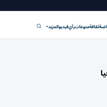
اضة
ثقافة
منوعات
رأي
فيديو
المزيد
يا