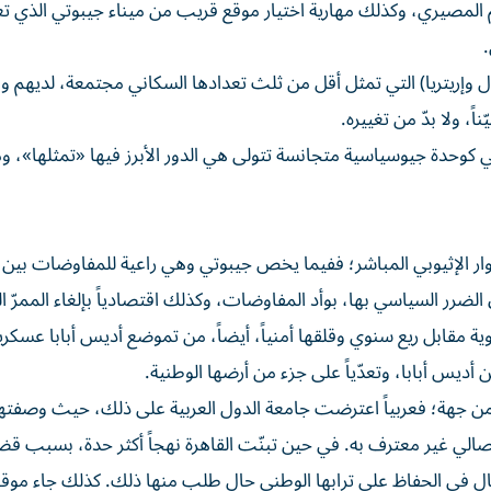
لم المصيري، وكذلك مهارية اختيار موقع قريب من ميناء جيبوتي الذي تع
ال وإريتريا) التي تمثل أقل من ثلث تعدادها السكاني مجتمعة، لديهم وف
ً، ولا بدّ من تغييره.
ي كوحدة جيوسياسية متجانسة تتولى هي الدور الأبرز فيها «تمثلها»، و
لجوار الإثيوبي المباشر؛ ففيما يخص جيبوتي وهي راعية للمفاوضات بين
ضرر السياسي بها، بوأد المفاوضات، وكذلك اقتصادياً بإلغاء الممرّ ال
ية مقابل ريع سنوي وقلقها أمنياً، أيضاً، من تموضع أديس أبابا عسكرياً
أديس أبابا، وتعدّياً على جزء من أرضها الوطنية.
 من جهة؛ فعربياً اعترضت جامعة الدول العربية على ذلك، حيث وصفتها
صالي غير معترف به. في حين تبنّت القاهرة نهجاً أكثر حدة، بسبب قض
ال في الحفاظ على ترابها الوطني حال طلب منها ذلك. كذلك جاء موق