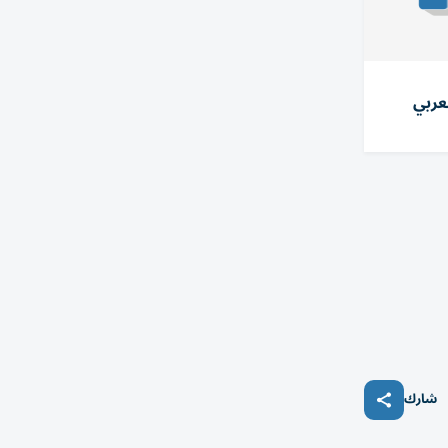
عربي
شارك