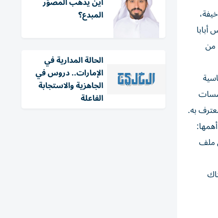
أين يذهب المصوّر
خيفة،
المبدع؟
 أبابا
 من
الحالة المدارية في
الإمارات.. دروس في
اسية
الجاهزية والاستجابة
المؤسسات
الفاعلة
عترف به.
أهمها:
ي ملف
ناك