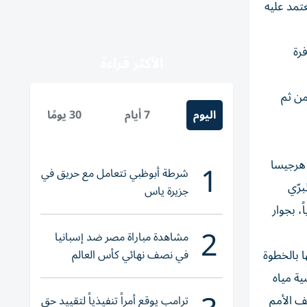
تمد عليه
رة
الأكثر قراءة
من ثم
اليوم
7 أيام
30 يومًا
1
 هرجيسا
شرطة أبوظبي تتعامل مع حريق في
برّي
جزيرة ياس
، بجوار
2
مشاهدة مباراة مصر ضد إسبانيا
 بالخطوة
في نصف نهائي كأس العالم
لناشئات اليد 2026
ية مياه
ف الأمم
ترامب يوقع أمراً تنفيذياً لتقييد حق