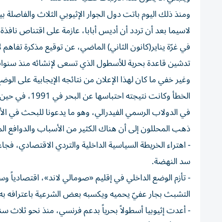
ومنذ ذلك اليوم باتت دول الجوار الإثيوبي الثلاث والفاصلة ب
لاسيما بعد أن تردد أن أديس أبابا، عازمة على اقتناص نافذ
في غرّة يناير(كانون الثاني) الماضي، عن توقيع مذكرة تفاهم 
تدشين قاعدة بحرية للأسطول الذي تسعى لإنشائه منذ سنوا
وغير خفي ما كان لهذا الإعلان من نتائجه الإيجابية على الو
الخطأ وكانت نت
في الدولاب الرسمي الفيدرالي، وهو ما يدعونا للبحث في الأ
ذهب المحللون إلى أن هناك الكثير من الأسباب والدوافع ال
- اهتراء الخريطة السياسية الداخلية والتردي الاقتصادي، فج
سد النهضة.
- تأزم الوضع الداخلي في إقليم «صومالي لاند»، اقتصادياً 
التشبث بجار عفيّ يحميه ويكسبه بعض الشرعية باعترافه به.
- أعدت إثيوبيا أسطولاً بحرياً بدعم فرنسي، منذ نحو ثلاث 