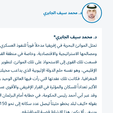
د. محمد سيف الجابري
د. محمد سيف الجابري*
تمثل الموانئ البحرية في إفريقيا مدخلاً قوياً للنفوذ العسكر
ومصالحها الاستراتيجية والاقتصادية، وخاصة في منطقة القرن
فسعت تلك القوى إلى الاستحواذ على تلك الموانئ، لتطوير تجار
الإقليمي، وهو نفسه حلم الدولة الإثيوبية الذي يداعب مخيلت
الجغرافيا، فكانت تلك عقدتها التي رأت فيها العائق الوحيد وا
الأكبر تعداداً للسكان والمؤثرة في القرار الإفريقي والأقوى 
وقد عبر آبي أحمد رئيس الحكومة، في خطابه أمام البرلمان ا
وينبغي ألا يكون هذا الارتباط قضية للمناقشة».