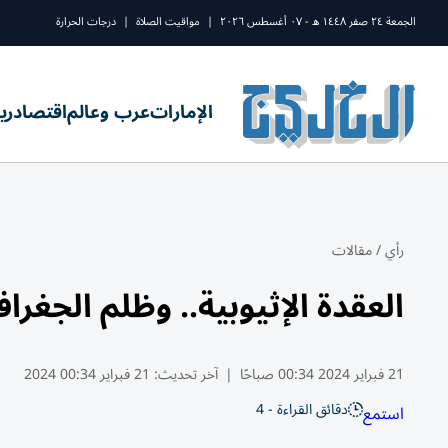
الجمعة ٢٤ صفر ١٤٤٨ ه - ٠٧ أغسطس ٢٠٢٦
|
مواقيت الصلاة
|
درجات الحرارة
الإمارات
عرب وعالم
اقتصاد
ري
رأي
/
مقالات
العقدة الإثيوبية.. وظلم الجغراف
21 فبراير 2024 00:34 صباحًا
|
آخر تحديث:
21 فبراير 00:34 2024
دقائق القراءة - 4
استمع