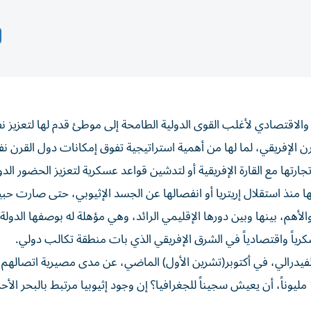
ي والاقتصادي لأغلب القوى الدولية الطامحة إلى موطئ قدم لها لتعزيز ن
 الإفريقي، لما لها من أهمية استراتيجية تفوق إمكانات دول القرن ن
تها مع القارة الإفريقية أو لتدشين قواعد عسكرية لتعزيز الحضور الدو
ها منذ استقلال إريتريا أو انفصالها عن الجسد الإثيوبي، حتى صارت حب
لأهم، بينها وبين دورها الإقليمي الرائد، وهي مؤهلة له بوصفها الدولة ا
عسكرياً واقتصادياً في الشرق الإفريقي الذي بات منطقة تكالب دولي.
لفيدرالي، في أكتوبر(تشرين الأول) الماضي، عن مدى مصيرية اتصالهم ب
بقوله «كيف لبلد يخطو حثيثاً ليصل عدد سكانه إلى نحو 150 مليوناً، أن يعيش سجيناً للجغرافيا؟ إن وجود إثيوبيا مرتبط بالبحر ال