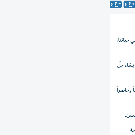
ي حياتنا،
يشاء جلّ
 وحاضراً
لحسن.
حة