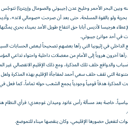
ينه وبين البحر الأحمر وخليج عدن (جيبوتي والصومال وإريتريا) تتوجّس 
ة بحرية ولو بالقوة المسلحة، حتى بعد أن صرحت «صومالي لاند»، وأديس
لإعطاء هرجيسا لأديس أبابا حق انتفاع طويل الأمد بميناء بحري يمكّنها
ت في أحد موانئ جيبوتي.
ضع الداخلي في إثيوبيا التي رآها بعضهم تصحيحاً لبعض الحسابات السي
يجته احتباسها عن البحر في 1991، في حين رآها آخرون هروباً إلى الأمام من معضلات داخلية واحتواء تداعي 
سباب والدوافع خلف تلك المذكرة، ومع ذلك الإقليم الانفصالي غير الم
متنوعة التي تقف خلف سعي أحمد لمفاجأة الإقليم بهذه المذكرة ولعل 
اءت المذكرة هدفاً قومياً وجودياً يجمع الشعب حوله تماماً، كما فعل ف
وسياسياً، خاصة بعد مسألة رأس عانود وميدان غوجعدي؛ فرأي النظام ه
سنوات لتفعيل حضورها الإقليمي، وكان ينقصها ميناء للتموضع.