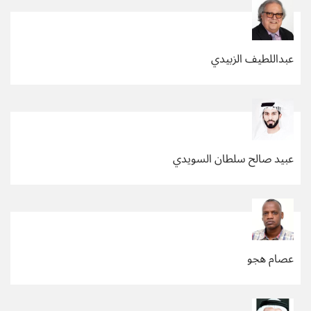
عبداللطيف الزبيدي
عبيد صالح سلطان السويدي
عصام هجو