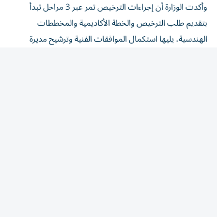
بتقديم طلب الترخيص والخطة الأكاديمية والمخططات
الهندسية، يليها استكمال الموافقات الفنية وترشيح مديرة
للمؤسسة، ثم الحصول على الرخصة المهنية واستيفاء متطلبات
التشغيل، بما يشمل تصاريح العاملين، وعقد الإشراف الصحي،
وعقد الإيجار أو سند الملكية، وخطة الإخلاء المعتمدة.
وألزمت المستثمرين بإعداد خطة أكاديمية متكاملة تتضمن 9
محاور تشمل: الملخص التنفيذي، والقيادة، والمنهج،
والممارسات التربوية، والمرافق التعليمية، وسياسات الصحة
والسلامة، والإدارة، والخطة التسويقية والمالية، والملاحق
والوثائق الداعمة، مع الالتزام بتنفيذها بعد اعتمادها.
وحددت الحد الأدنى للمساحات الداخلية للمؤسسات بواقع 3.5
متر مربع لكل طفل من حديثي الولادة حتى أقل من سنتين، و3