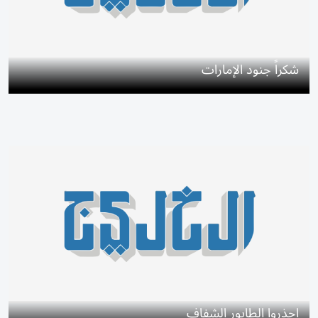
شكراً جنود الإمارات
احذروا الطابور الشفاف