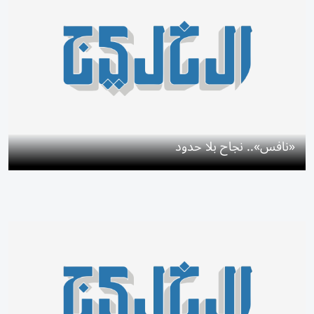
«نافس».. نجاح بلا حدود