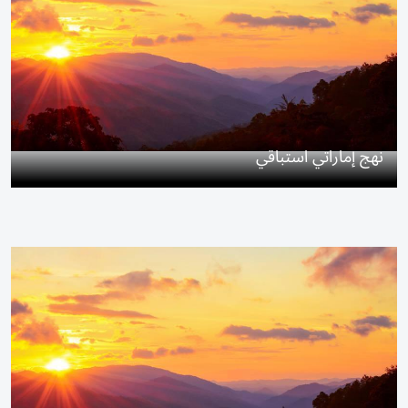
نهج إماراتي استباقي