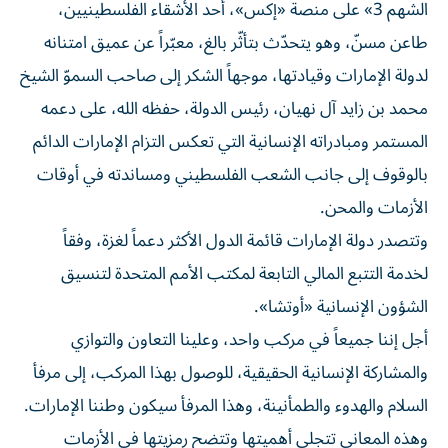
الشهم 3» على منصة «إكس»، أحد الأشقاء الفلسطينيين،
طاعن مسنّ، وهو يتحدّث بتأثّر بالغ، معبّراً عن عميق امتنانه
لدولة الإمارات وقيادتها، موجهاً الشكر إلى صاحب السموّ الشيخ
محمد بن زايد آل نهيان، رئيس الدولة، حفظه الله، على دعمه
المستمر ومبادراته الإنسانية التي تعكس التزام الإمارات الدائم
بالوقوف إلى جانب الشعب الفلسطيني ومساندته في أوقات
الأزمات والمحن.
وتتصدر دولة الإمارات قائمة الدول الأكثر دعماً لغزة، وفقاً
لخدمة التتبع المالي التابعة لمكتب الأمم المتحدة لتنسيق
الشؤون الإنسانية «أوتشا».
أجل إننا جميعاً في مركب واحد، وعلينا التعاون والتوازي
والمشاركة الإنسانية الحقيقية، للوصول بهذا المركب، إلى مرفأ
السلام والهدوء والطمأنينة، وهذا المرفأ سيكون وطننا الإمارات.
وهذه المعاني تتجلى أهميتها وتتضح رمزيتها في الأزمات