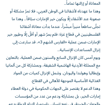
المعاناة أو إزالتها تماماً..
وهذا ما عهدناه لأشقائنا في الوطن العربي، فلا تمرّ مشكلة أو
صعوبة عند الأشقاء إلّا ويكون خير الإمارات سبّاقاً.. وهذا ما
تجلّى ساطعاً منيراً مبشّراً، عندما بدأت معاناة أشقائنا
الفلسطينيين في قطاع غزة؛ فلم يمرّ شهر أو أقلّ إلّا وطيور خير
الإمارات ضمن عملية «الفارس الشهم 3»، قد سارعت إلى
إنزال المساعدات الإنسانية..
ويوم أمس كان الإنزال السابع والستون ضمن العملية، بالتعاون
مع المملكة الأردنية الهاشمية الشقيقة، وبمشاركة كل من ألمانيا
وإيطاليا وهولندا واليونان. وشمل الإنزال كميات من المواد
الغذائية الأساسية الموجهة للأهالي في القطاع.
وهذا الدعم لا يقتصر على الجهات الحكومية في دولة العطاء
إمارات الخير، بل بمشاركة ودعم من عدد من المؤسسات
والجهات الخيرية، في نهج إنساني باستمرار التزام الدولة بدعم