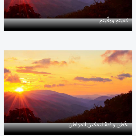
كفيتم ووفّيتم
خُطى واثقة لتمكين المواطن