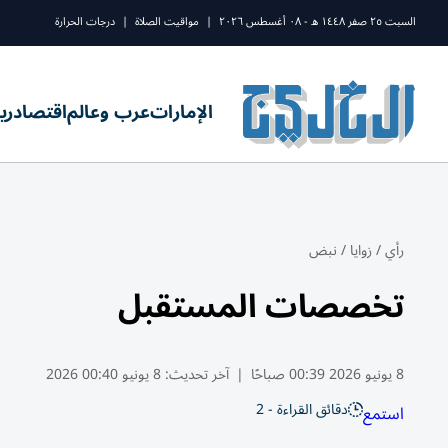
السبت ٢٥ صفر ١٤٤٨ ه - ٠٨ أغسطس ٢٠٢٦
|
مواقيت الصلاة
|
درجات الحرارة
الإمارات
عرب وعالم
اقتصاد
ري
رأي
/
زوايا
/
نبض
تخصصات المستقبل
8 يونيو 2026 00:39 صباحًا
|
آخر تحديث:
8 يونيو 00:40 2026
دقائق القراءة - 2
استمع