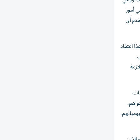
ي أمور
قدم أي
ا اعتقاد
،
ازمة
هات
واهم،
ومياتهم،
 الذين