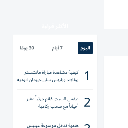
الأكثر قراءة
اليوم
7 أيام
30 يومًا
1
كيفية مشاهدة مباراة مانشستر
يونايتد وباريس سان جيرمان الودية
والقنوات الناقلة
2
طقس السبت غائم جزئياً مغبر
أحياناً مع سحب ركامية
هندية تدخل موسوعة غينيس