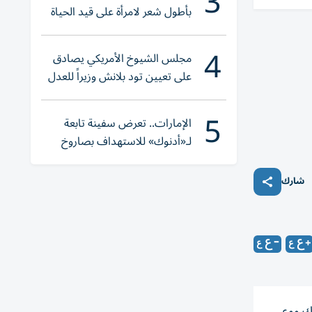
3
بأطول شعر لامرأة على قيد الحياة
4
مجلس الشيوخ الأمريكي يصادق
على تعيين تود بلانش وزيراً للعدل
5
الإمارات.. تعرض سفينة تابعة
لـ«أدنوك» للاستهداف بصاروخ
أثناء عبورها «هرمز»
شارك
راك ووعي