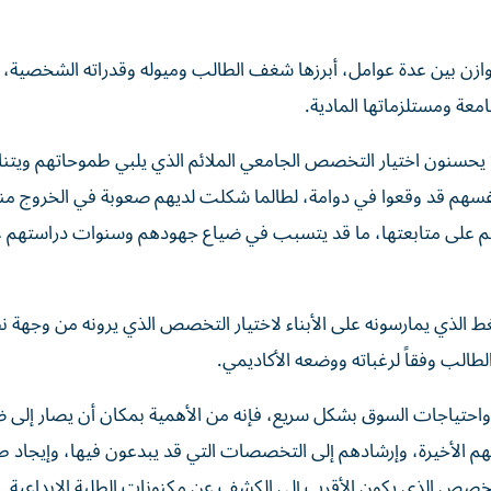
ازن بين عدة عوامل، أبرزها شغف الطالب وميوله وقدراته الشخصية، 
معة ومستلزماتها المادية.
وا لا يحسنون اختيار التخصص الجامعي الملائم الذي يلبي طموحاتهم وي
فسهم قد وقعوا في دوامة، لطالما شكلت لديهم صعوبة في الخروج منه
م على متابعتها، ما قد يتسبب في ضياع جهودهم وسنوات دراستهم ع
ط الذي يمارسونه على الأبناء لاختيار التخصص الذي يرونه من وجهة 
طالب وفقاً لرغباته ووضعه الأكاديمي.
ياة واحتياجات السوق بشكل سريع، فإنه من الأهمية بمكان أن يصار إلى 
م الأخيرة، وإرشادهم إلى التخصصات التي قد يبدعون فيها، وإيجاد ط
لتخصص الذي يكون الأقرب إلى الكشف عن مكنونات الطلبة الابداعية.