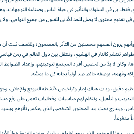
ي فقط، بل في السلوك والتأثير في حياة الناس وصناعة التوجهات، وه
 في تقديم محتوى لا يصل للحد الأدنى للقبول من جميع النواحي، ولا ي
وأنهم يرون أنفسهم محصنين من التأثر بالمضمون؛ وللآسف ثبت أن هذ
 الظواهر تنتشر كالنار في الهشيم، وتنتقل بين دول العالم في زمن قياسي
، وكان لا بدّ من تحصين أفراد المجتمع لتوعيتهم، وإعداد الضوابط الل
اكه وفهمه، بوصفه حائط صد أولياً يجابه كل ما يمسُّه.
يم دقيق، وبات هناك إطار وتراخيص لأنشطة الترويج والإعلان، وج
 والتدريب والتأهيل، وتنظم لهم مناسبات وفعاليات تعمل على رفع مست
الناس، ويندرج تحت بند المحتوى الشخصي الذي يعكس تأثرهم ويسرد ي
ً مدفوعاً.
بسبب هذا المحتوى الذي يروج لظواهر سلبية، ويقدم القدوة خطأ للأبناء