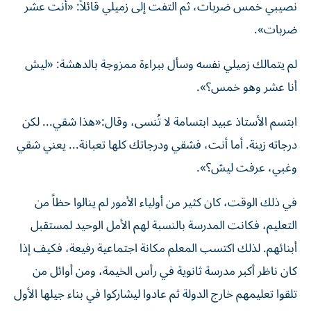
نصيبي خمس ضربات، ثم التفت إلى زميلي قائلاً: «أنت عشر
ضربات».
لم يتمالك زميلي نفسه وسأل ببراءة ممزوجة بالدهشة: «ليش
أنا عشر وهو خمس؟».
ابتسم الأستاذ عبيد ابتسامة لا تُنسى، وقال:«هذا شقي... لكن
درجاته زينة. أما أنت، فشقي ودرجاتك كلها تعبانة... يعني شقي
وغبي، عرفت ليش؟».
في ذلك الوقت، كان كثير من أولياء الأمور لم ينالوا حظاً من
التعليم، فكانت المدرسة بالنسبة لهم الأمل الوحيد لمستقبل
أبنائهم. لذلك اكتسب المعلم مكانة اجتماعية رفيعة، فكيف إذا
كان ناظر أكبر مدرسة ثانوية في رأس الخيمة، ومن أوائل من
تلقوا تعليمهم خارج الدولة ثم عادوا ليشاركوا في بناء جيلها الأول