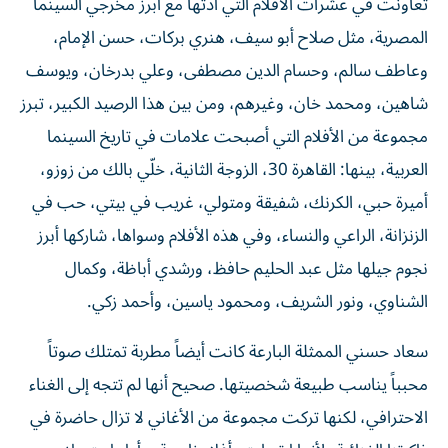
تعاونت في عشرات الأفلام التي أدّتها مع أبرز مخرجي السينما
المصرية، مثل صلاح أبو سيف، هنري بركات، حسن الإمام،
وعاطف سالم، وحسام الدين مصطفى، وعلي بدرخان، ويوسف
شاهين، ومحمد خان، وغيرهم، ومن بين هذا الرصيد الكبير، تبرز
مجموعة من الأفلام التي أصبحت علامات في تاريخ السينما
العربية، بينها: القاهرة 30، الزوجة الثانية، خلّي بالك من زوزو،
أميرة حبي، الكرنك، شفيقة ومتولي، غريب في بيتي، حب في
الزنزانة، الراعي والنساء، وفي هذه الأفلام وسواها، شاركها أبرز
نجوم جيلها مثل عبد الحليم حافظ، ورشدي أباظة، وكمال
الشناوي، ونور الشريف، ومحمود ياسين، وأحمد زكي.
سعاد حسني الممثلة البارعة كانت أيضاً مطربة تمتلك صوتاً
محبباً يناسب طبيعة شخصيتها. صحيح أنها لم تتجه إلى الغناء
الاحترافي، لكنها تركت مجموعة من الأغاني لا تزال حاضرة في