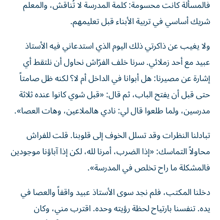
فالمسألة كانت محسومة: كلمة المدرسة لا تُناقش، والمعلم
شريك أساسي في تربية الأبناء قبل تعليمهم.
ولا يغيب عن ذاكرتي ذلك اليوم الذي استدعاني فيه الأستاذ
عبيد مع أحد زملائي. سرنا خلف الفرّاش نحاول أن نلتقط أي
إشارة عن مصيرنا: هل أبوانا في الداخل أم لا؟ لكنه ظل صامتاً
حتى قبل أن يفتح الباب، ثم قال: «قبل شوي كانوا عنده ثلاثة
مدرسين، ولما طلعوا قال لي: نادي هالملاعين، وهات العصا».
تبادلنا النظرات وقد تسلل الخوف إلى قلوبنا. قلت للفراش
محاولاً التماسك: «إذا الضرب، أمرنا لله، لكن إذا آباؤنا موجودين
فالمشكلة ما راح تخلص في المدرسة».
دخلنا المكتب، فلم نجد سوى الأستاذ عبيد واقفاً والعصا في
يده. تنفسنا بارتياح لحظة رؤيته وحده. اقترب مني، وكان