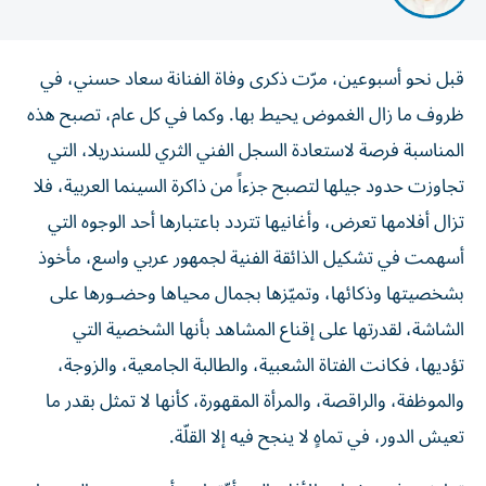
قبل نحو أسبوعين، مرّت ذكرى وفاة الفنانة سعاد حسني، في
ظروف ما زال الغموض يحيط بها. وكما في كل عام، تصبح هذه
المناسبة فرصة لاستعادة السجل الفني الثري للسندريلا، التي
تجاوزت حدود جيلها لتصبح جزءاً من ذاكرة السينما العربية، فلا
تزال أفلامها تعرض، وأغانيها تتردد باعتبارها أحد الوجوه التي
أسهمت في تشكيل الذائقة الفنية لجمهور عربي واسع، مأخوذ
بشخصيتها وذكائها، وتميّزها بجمال محياها وحضـورها على
الشاشة، لقدرتها على إقناع المشاهد بأنها الشخصية التي
تؤديها، فكانت الفتاة الشعبية، والطالبة الجامعية، والزوجة،
والموظفة، والراقصة، والمرأة المقهورة، كأنها لا تمثل بقدر ما
تعيش الدور، في تماهٍ لا ينجح فيه إلا القلّة.