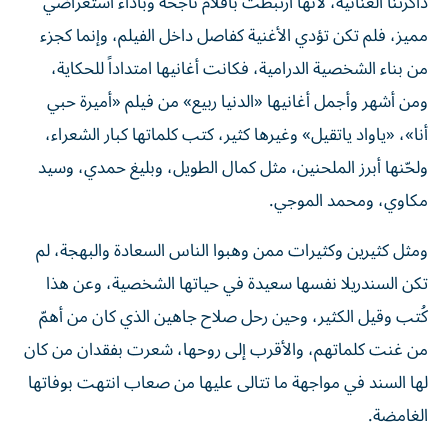
ذاكرتنا الغنائية، لأنها ارتبطت بأفلام ناجحة وبأداء استعراضي
مميز، فلم تكن تؤدي الأغنية كفاصل داخل الفيلم، وإنما كجزء
من بناء الشخصية الدرامية، فكانت أغانيها امتداداً للحكاية،
ومن أشهر وأجمل أغانيها «الدنيا ربيع» من فيلم «أميرة حبي
أنا»، «ياواد ياتقيل» وغيرها كثير، كتب كلماتها كبار الشعراء،
ولحّنها أبرز الملحنين، مثل كمال الطويل، وبليغ حمدي، وسيد
مكاوي، ومحمد الموجي.
ومثل كثيرين وكثيرات ممن وهبوا الناس السعادة والبهجة، لم
تكن السندريلا نفسها سعيدة في حياتها الشخصية، وعن هذا
كُتب وقيل الكثير، وحين رحل صلاح جاهين الذي كان من أهمّ
من غنت كلماتهم، والأقرب إلى روحها، شعرت بفقدان من كان
لها السند في مواجهة ما تتالى عليها من صعاب انتهت بوفاتها
الغامضة.