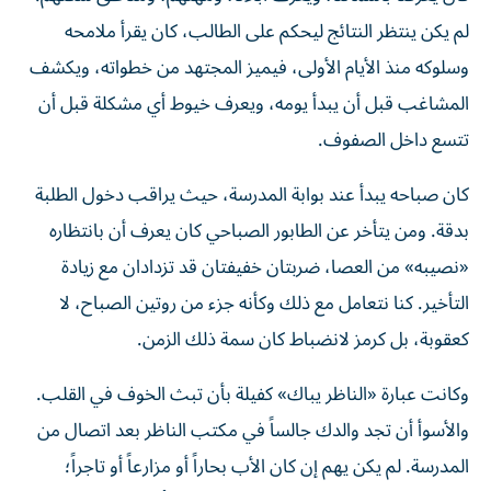
لم يكن ينتظر النتائج ليحكم على الطالب، كان يقرأ ملامحه
وسلوكه منذ الأيام الأولى، فيميز المجتهد من خطواته، ويكشف
المشاغب قبل أن يبدأ يومه، ويعرف خيوط أي مشكلة قبل أن
تتسع داخل الصفوف.
كان صباحه يبدأ عند بوابة المدرسة، حيث يراقب دخول الطلبة
بدقة. ومن يتأخر عن الطابور الصباحي كان يعرف أن بانتظاره
«نصيبه» من العصا، ضربتان خفيفتان قد تزدادان مع زيادة
التأخير. كنا نتعامل مع ذلك وكأنه جزء من روتين الصباح، لا
كعقوبة، بل كرمز لانضباط كان سمة ذلك الزمن.
وكانت عبارة «الناظر يباك» كفيلة بأن تبث الخوف في القلب.
والأسوأ أن تجد والدك جالساً في مكتب الناظر بعد اتصال من
المدرسة. لم يكن يهم إن كان الأب بحاراً أو مزارعاً أو تاجراً؛