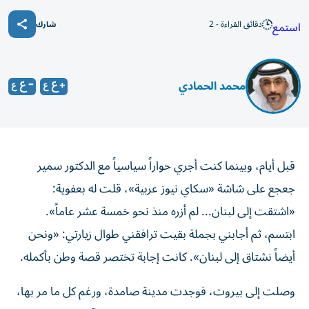
دقائق القراءة - 2
استمع
شارك
محمد الحمادي
قبل أيام، وبينما كنت أجري حواراً سياسياً مع الدكتور سمير
جعجع على شاشة «سكاي نيوز عربية»، قلت له بعفوية:
«اشتقت إلى لبنان... لم أزره منذ نحو خمسة عشر عاماً».
ابتسم، ثم أجابني بجملة بقيت ترافقني طوال زيارتي: «ونحن
أيضاً نشتاق إلى لبنان». كانت إجابة تختصر قصة وطن بأكمله.
وصلت إلى بيروت، فوجدت مدينة صامدة، ورغم كل ما مر بها،
لم تفقد قدرتها على الابتسام، شوارعها تحمل آثار السنوات