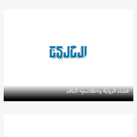
فضاء الرواية و«طلاسم» الناقد