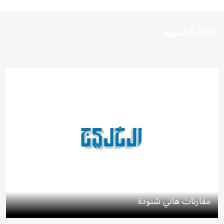
اقرأ المزيد
مقارنات هاني شنودة