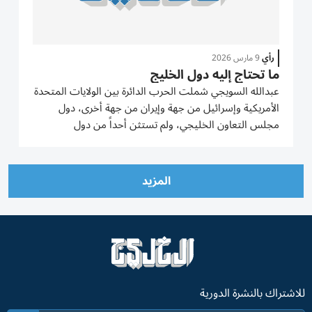
رأي
9 مارس 2026
ما تحتاج إليه دول الخليج
عبدالله السويجي شملت الحرب الدائرة بين الولايات المتحدة
الأمريكية وإسرائيل من جهة وإيران من جهة أخرى، دول
مجلس التعاون الخليجي، ولم تستثن أحداً من دول
المجلس، ولا أحد يعلم هل ستتمدّد لتشمل دولاً أخرى،
ولكنني سأركّز على حاجة دول المنطقة إلى مزيد من التضامن
والتآزر...
المزيد
للاشتراك بالنشرة الدورية