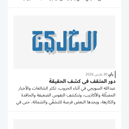
الضرورية التي يعتبرها البعض بسيطة، إلا أنها ليست كذلك،
بل تصل إلى مرتبة الحاجات المصيرية، إذ لم تعد الكهرباء...
رأي
30 مارس 2026
دور المثقف في كشف الحقيقة
عبدالله السويجي في أثناء الحروب، تكثر الشائعات والأخبار
المضلّلة والأكاذيب، وتنكشف النفوس الضعيفة والحاقدة
والكارهة، ويجدها البعض فرصة للتشفّي والشماتة، حتى في
حالة الأداء الرائع للدولة في مواجهة الحرب، هناك فئة من
الناس تكشف عن وجهها البشع، هذا الكلام عام ولا يخص
أي...