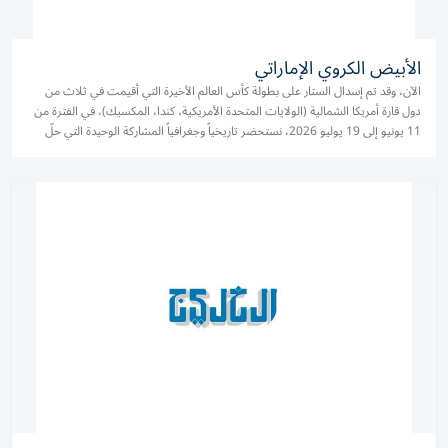
الأبيض الكروي الإماراتي
الآن، وقد تم إسدال الستار على بطولة كأس العالم الأخيرة التي أقيمت في ثلاث من
دول قارة أمريكا الشمالية (الولايات المتحدة الأمريكية، كندا، المكسيك)، في الفترة من
11 يونيو إلى 19 يوليو 2026، نستحضر تاريخياً وجغرافياً المشاركة الوحيدة التي حلّ
فيها المنتخب الإماراتي طرفاً في...