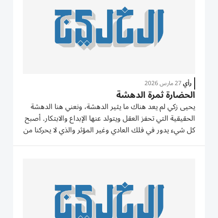
رأي
27 مارس 2026
الحضارة ثمرة الدهشة
يحيى زكي لم يعد هناك ما يثير الدهشة، ونعني هنا الدهشة
الحقيقية التي تحفز العقل ويتولد عنها الإبداع والابتكار. أصبح
كل شيء يدور في فلك العادي وغير المؤثر والذي لا يحركنا من
الداخل، وعندما تتسع عينك في حوار مع أحدهم مندهشاً من
مقولة أو فكرة، كثيراً ما ينظر إليك محدثك بغرابة...