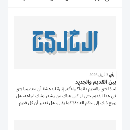
والاجتماعية وحتى الفردية. لم يعرف العرب في بداية العصر
الحديث مسألة أكثر إثارة للنقاش، من موضوع الهوية، كيف
ننظر...
رأي
3 أبريل 2026
بين القديم والجديد
لماذا نثق بالقديم دائماً؟ والأكثر إثارة للدهشة أن معظمنا يثق
في هذا القديم حتى لو كان هناك من يشعر بشك تجاهه، هل
يرجع ذلك إلى حكم العادة؟ كما يقال، هل نعتبر أن كل قديم
أصيل؟ هل هو حنين كاذب تجاه الماضي؟ هل المسألة مجرد
وفاء للذكريات؟ نحن نعيش فتنة القديم على المستويات
كافة،...