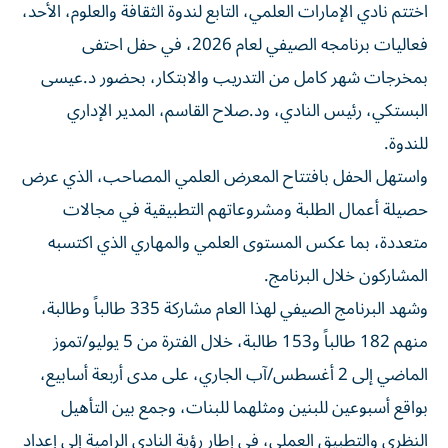
اختتم نادي الإمارات العلمي، التابع لندوة الثقافة والعلوم، الأحد،
فعاليات برنامجه الصيفي لعام 2026، في حفل احتفى
بمخرجات شهر كامل من التدريب والابتكار، بحضور د.عيسى
البستكي، رئيس النادي، ود.صلاح القاسم، المدير الإداري
للندوة.
واستهل الحفل بافتتاح المعرض العلمي المصاحب، الذي عرض
حصيلة أعمال الطلبة ومشروعاتهم التطبيقية في مجالات
متعددة، بما عكس المستوى العلمي والمهاري الذي اكتسبه
المشاركون خلال البرنامج.
وشهد البرنامج الصيفي لهذا العام مشاركة 335 طالباً وطالبة،
منهم 182 طالباً و153 طالبة، خلال الفترة من 5 يوليو/تموز
الماضي إلى 2 أغسطس/آب الجاري، على مدى أربعة أسابيع،
بواقع أسبوعين للبنين ومثلهما للبنات، وجمع بين التأهيل
النظري والتطبيق العملي، في إطار رؤية النادي الرامية إلى إعداد