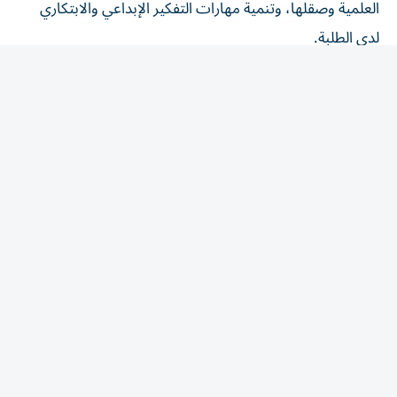
العلمية وصقلها، وتنمية مهارات التفكير الإبداعي والابتكاري
لدى الطلبة.
ويقدم البرنامج هذا العام 10 مجالات علمية وإبداعية تشمل:
الذكاء الاصطناعي وتحليل البيانات، والأمن السيبراني، والكهرباء
والإلكترونيات، والطباعة ثلاثية الأبعاد، والكيمياء العامة،
والاستدامة، والروبوتات، والنجارة، والفنون التشكيلية، والعالم
الصغير، ويشرف على تنفيذها نخبة من المختصين والمدربين،
وفق منهجية تدريبية تعتمد على التعلم بالممارسة، وتنفيذ
المشاريع، والعمل الجماعي، وتنمية مهارات التفكير النقدي
وحل المشكلات.
الذكاء الاصطناعي
تجول بلال البدور في الورش والمعامل العلمية، واطلع على