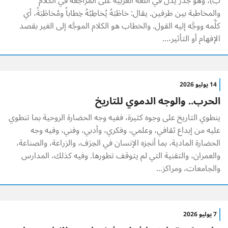
ب)، وهو جذر يدل في اللغة العربية على المراجعة في الكلام
والمخاطبة بين طرفين. يقال: خاطَبَهُ يُخاطِبُهُ خِطاباً ومُخاطَبَةً، أي
كلَّمه ووجَّه إليه القول. والخطاب هو الكلام الموجَّه إلى الغير بقصد
الإفهام أو التأثير،...
14 يوليو 2026
الحرب.. والوجه الدموي للتاريخ
ينطوي التاريخ على وجوه كثيرة، ففيه وجه الحضارة الروحية بما تنطوي
عليه من إبداع ثقافي، وعلمي، وفكري، وأدبي، وفني، وفيه وجه
الحضارة المادية، بما أنجزه الإنسان في الحِرَف، والزراعة، والصناعة،
والعمران، والتقنية التي لم يتوقف تطورها. وفيه كذلك، المدارس
والجامعات، ومراكز...
7 يوليو 2026