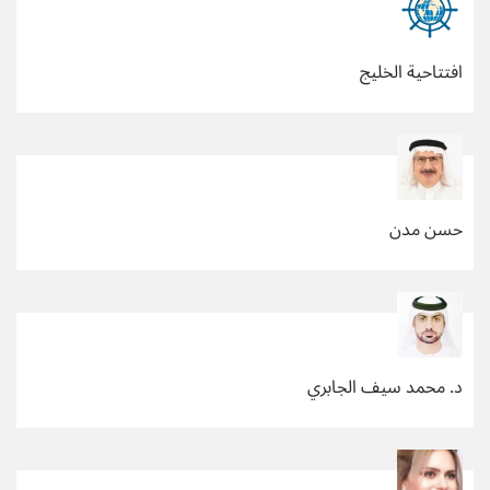
افتتاحية الخليج
حسن مدن
د. محمد سيف الجابري