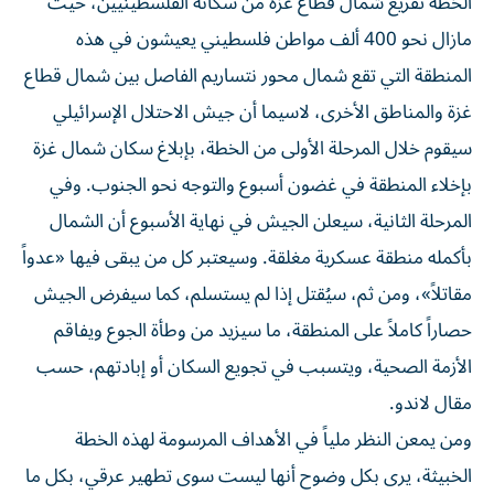
الخطة تفريغ شمال قطاع غزة من سكانه الفلسطينيين، حيث
مازال نحو 400 ألف مواطن فلسطيني يعيشون في هذه
المنطقة التي تقع شمال محور نتساريم الفاصل بين شمال قطاع
غزة والمناطق الأخرى، لاسيما أن جيش الاحتلال الإسرائيلي
سيقوم خلال المرحلة الأولى من الخطة، بإبلاغ سكان شمال غزة
بإخلاء المنطقة في غضون أسبوع والتوجه نحو الجنوب. وفي
المرحلة الثانية، سيعلن الجيش في نهاية الأسبوع أن الشمال
بأكمله منطقة عسكرية مغلقة. وسيعتبر كل من يبقى فيها «عدواً
مقاتلاً»، ومن ثم، سيُقتل إذا لم يستسلم، كما سيفرض الجيش
حصاراً كاملاً على المنطقة، ما سيزيد من وطأة الجوع ويفاقم
الأزمة الصحية، ويتسبب في تجويع السكان أو إبادتهم، حسب
مقال لاندو.
ومن يمعن النظر ملياً في الأهداف المرسومة لهذه الخطة
الخبيثة، يرى بكل وضوح أنها ليست سوى تطهير عرقي، بكل ما