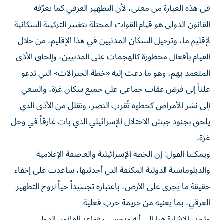
في هذه العبارة من معنى، لأن التطهير العرقي كما يعرّفه
القانون الدولي هو قيام القوات المحتلة بتغيير التركيبة السكانية
لإقليم ما، وترحيل السكان المدنيين في هذا الإقليم، من خلال
القيام بأفعال محظورة كالهجمات على المدنيين، وإلحاق الأذى
المتعمد بهم، وهو ما دعت إليه «خطة الجنرالات» التي تدعو
علناً إلى فرض عقاب جماعي على جميع سكان غزة، والسعي
إلى نشر الأمراض كخطوة تُقرب النصر، وتقلل من الأذى الذي
يلحق بجنود جيش الاحتلال الإسرائيلي الذي بات غارقاً في وحل
غزة.
ويمكننا القول: إن الخطة الإسرائيلية والعاصفة الإعلامية
والدبلوماسية الدولية المكثفة التي أحدثتها، ساعدت على إخفاء
حقيقة ما يجري على الأرض، باعتباره تجسيداً حياً لروح التطهير
العرقي، بما يعنيه من جريمة حرب فعلية.
وتجدر الإشارة هنا إلى أنه وبحسب قواعد القانون الدولي،