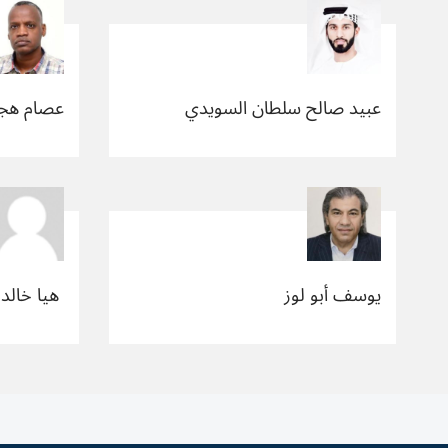
عبيد صالح سلطان السويدي
عصام هج
يوسف أبو لوز
​ هيا خالد