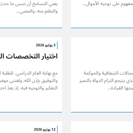
مفهوم على توجيه الأموال...
يعني التسامح أن ننسى ما حدث أ
والتعلم منه، والمضي...
3 يوليو 2026
اختيار التخصصات ال
 مجالات الشفافية والحوكمة
مع نهاية العام الدراسي، للطلبة ا
راً تنافسياً، الأمر الذي يترجم التزام الدولة بالتميز
والتوفيق بإذن الله. ولفتني موض
تها القيادة...
التفكير والتوجيه فيه، إذ يعدّ ا
12 يونيو 2026