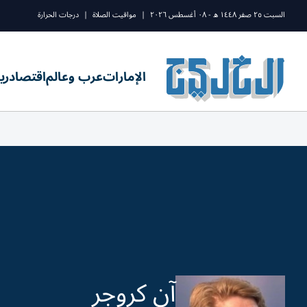
السبت ٢٥ صفر ١٤٤٨ ه - ٠٨ أغسطس ٢٠٢٦
|
مواقيت الصلاة
|
درجات الحرارة
الإمارات
عرب وعالم
اقتصاد
ري
آن كروجر