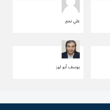
علي نجم
يوسف أبو لوز