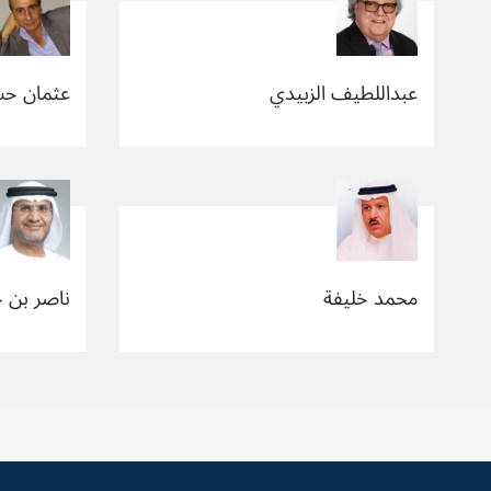
عبداللطيف الزبيدي
عثمان ح
محمد خليفة
ناصر بن 