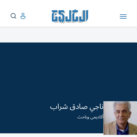
ناجي صادق شراب
أكاديمى وباحث