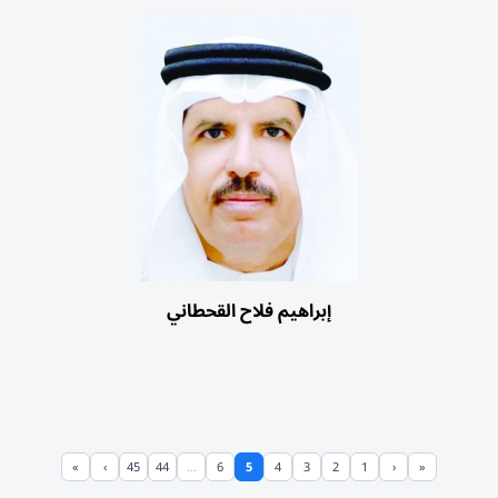
إبراهيم فلاح القحطاني
»
›
45
44
...
6
5
4
3
2
1
‹
«