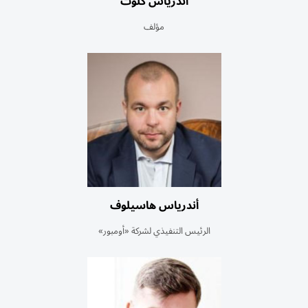
أندرياس كلوث
مؤلف
أندرياس هاسيلوف
الرئيس التنفيذي لشركة «أومبور»