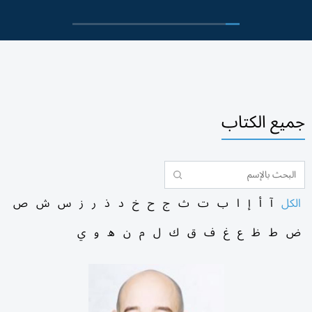
جميع الكتاب
الكل
آ
أ
إ
ا
ب
ت
ث
ج
ح
خ
د
ذ
ر
ز
س
ش
ص
ض
ط
ظ
ع
غ
ف
ق
ك
ل
م
ن
ه
و
ي