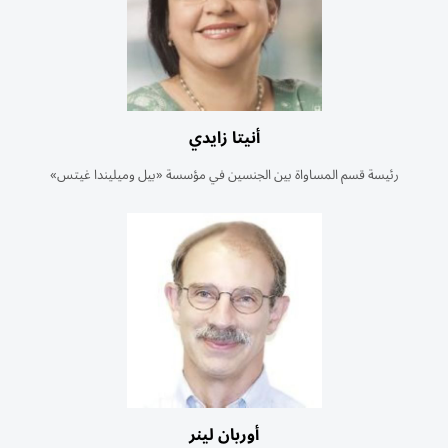
أنيتا زايدي
رئيسة قسم المساواة بين الجنسين في مؤسسة «بيل وميليندا غيتس»
أوربان لينر